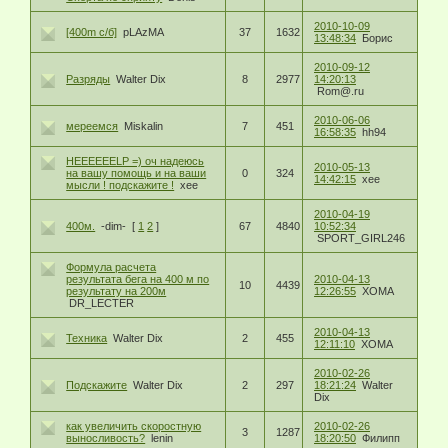
2010-10-09
[400m с/б]
pLAzMA
37
1632
13:48:34
Борис
2010-09-12
Разряды
Walter Dix
8
2977
14:20:13
Rom@.ru
2010-06-06
мереемся
Miskalin
7
451
16:58:35
hh94
HEEEEEELP =) оч надеюсь
2010-05-13
на вашу помощь и на ваши
0
324
14:42:15
xee
мысли ! подскажите !
xee
2010-04-19
400м.
-dim-
[
1
2
]
67
4840
10:52:34
SPORT_GIRL246
Формула расчета
результата бега на 400 м по
2010-04-13
10
4439
результату на 200м
12:26:55
ХОМА
DR_LECTER
2010-04-13
Техника
Walter Dix
2
455
12:11:10
ХОМА
2010-02-26
Подскажите
Walter Dix
2
297
18:21:24
Walter
Dix
как увеличить скоростную
2010-02-26
3
1287
выносливость?
lenin
18:20:50
Филипп