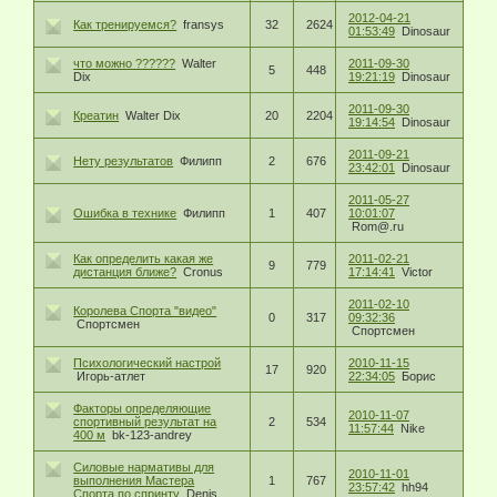
2012-04-21
Как тренируемся?
fransys
32
2624
01:53:49
Dinosaur
что можно ??????
Walter
2011-09-30
5
448
Dix
19:21:19
Dinosaur
2011-09-30
Креатин
Walter Dix
20
2204
19:14:54
Dinosaur
2011-09-21
Нету результатов
Филипп
2
676
23:42:01
Dinosaur
2011-05-27
Ошибка в технике
Филипп
1
407
10:01:07
Rom@.ru
Как определить какая же
2011-02-21
9
779
дистанция ближе?
Cronus
17:14:41
Victor
2011-02-10
Королева Спорта "видео"
0
317
09:32:36
Спортсмен
Спортсмен
Психологический настрой
2010-11-15
17
920
Игорь-атлет
22:34:05
Борис
Факторы определяющие
2010-11-07
спортивный результат на
2
534
11:57:44
Nike
400 м
bk-123-andrey
Силовые нармативы для
2010-11-01
выполнения Мастера
1
767
23:57:42
hh94
Спорта по спринту
Denis