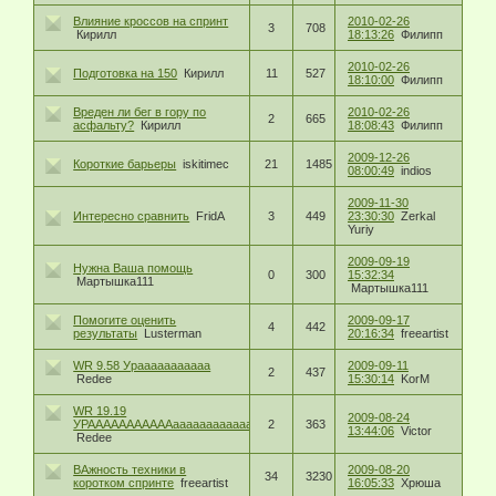
Влияние кроссов на спринт
2010-02-26
3
708
Кирилл
18:13:26
Филипп
2010-02-26
Подготовка на 150
Кирилл
11
527
18:10:00
Филипп
Вреден ли бег в гору по
2010-02-26
2
665
асфальту?
Кирилл
18:08:43
Филипп
2009-12-26
Короткие барьеры
iskitimec
21
1485
08:00:49
indios
2009-11-30
Интересно сравнить
FridA
3
449
23:30:30
Zerkal
Yuriy
2009-09-19
Нужна Ваша помощь
0
300
15:32:34
Мартышка111
Мартышка111
Помогите оценить
2009-09-17
4
442
результаты
Lusterman
20:16:34
freeartist
WR 9.58 Урааааааааааа
2009-09-11
2
437
Redee
15:30:14
KorM
WR 19.19
2009-08-24
УРАААААААААААааааааааааааааа
2
363
13:44:06
Victor
Redee
ВАжность техники в
2009-08-20
34
3230
коротком спринте
freeartist
16:05:33
Хрюша