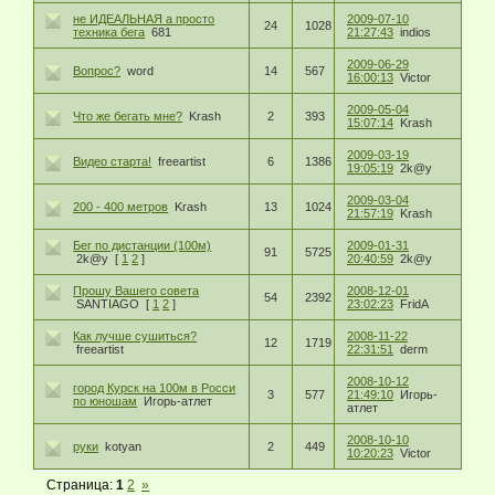
не ИДЕАЛЬНАЯ а просто
2009-07-10
24
1028
техника бега
681
21:27:43
indios
2009-06-29
Вопрос?
word
14
567
16:00:13
Victor
2009-05-04
Что же бегать мне?
Krash
2
393
15:07:14
Krash
2009-03-19
Видео старта!
freeartist
6
1386
19:05:19
2k@y
2009-03-04
200 - 400 метров
Krash
13
1024
21:57:19
Krash
Бег по дистанции (100м)
2009-01-31
91
5725
2k@y
[
1
2
]
20:40:59
2k@y
Прошу Вашего совета
2008-12-01
54
2392
SANTIAGO
[
1
2
]
23:02:23
FridA
Как лучше сушиться?
2008-11-22
12
1719
freeartist
22:31:51
derm
2008-10-12
город Курск на 100м в Росси
3
577
21:49:10
Игорь-
по юношам
Игорь-атлет
атлет
2008-10-10
руки
kotyan
2
449
10:20:23
Victor
Страница:
1
2
»