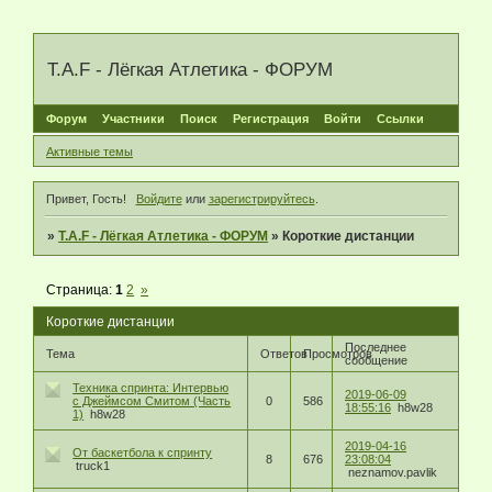
T.A.F - Лёгкая Атлетика - ФОРУМ
Форум
Участники
Поиск
Регистрация
Войти
Ссылки
Активные темы
Привет, Гость!
Войдите
или
зарегистрируйтесь
.
»
T.A.F - Лёгкая Атлетика - ФОРУМ
»
Короткие дистанции
Страница:
1
2
»
Короткие дистанции
Последнее
Тема
Ответов
Просмотров
сообщение
Техника спринта: Интервью
2019-06-09
с Джеймсом Смитом (Часть
0
586
18:55:16
h8w28
1)
h8w28
2019-04-16
От баскетбола к спринту
8
676
23:08:04
truck1
neznamov.pavlik