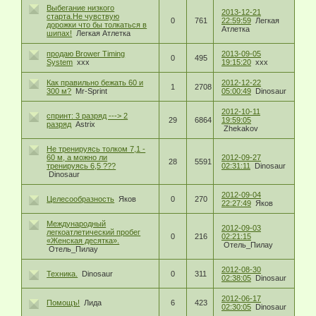
Выбегание низкого
2013-12-21
старта.Не чувствую
0
761
22:59:59
Легкая
дорожки что бы толкаться в
Атлетка
шипах!
Легкая Атлетка
продаю Brower Timing
2013-09-05
0
495
System
xxx
19:15:20
xxx
Как правильно бежать 60 и
2012-12-22
1
2708
300 м?
Mr-Sprint
05:00:49
Dinosaur
2012-10-11
спринт: 3 разряд ---> 2
29
6864
19:59:05
разряд
Astrix
Zhekakov
Не тренируясь толком 7,1 -
60 м, а можно ли
2012-09-27
28
5591
тренируясь 6,5 ???
02:31:11
Dinosaur
Dinosaur
2012-09-04
Целесообразность
Яков
0
270
22:27:49
Яков
Международный
2012-09-03
легкоатлетический пробег
0
216
02:21:15
«Женская десятка».
Отель_Пилау
Отель_Пилау
2012-08-30
Техника.
Dinosaur
0
311
02:38:05
Dinosaur
2012-06-17
Помощъ!
Лида
6
423
02:30:05
Dinosaur