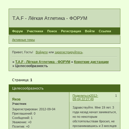
T.A.F - Лёгкая Атлетика - ФОРУМ
Форум
Участники
Поиск
Регистрация
Войти
Ссылки
Активные темы
Привет, Гость!
Войдите
или
зарегистрируйтесь
.
»
T.A.F - Лёгкая Атлетика - ФОРУМ
»
Короткие дистанции
»
Целесообразность
Страница:
1
Целесообразность
Поделиться
2012-
1
Яков
09-04 22:27:49
Участник
Здравствуйте. Мне 19 лет. 3
Зарегистрирован
: 2012-09-04
года назад начал заниматься,
Приглашений:
0
но по некоторым
Сообщений:
1
обстоятельствам бросил, не
Уважение:
+0
прозанимавшись и 3 месяцев
Позитив:
+0