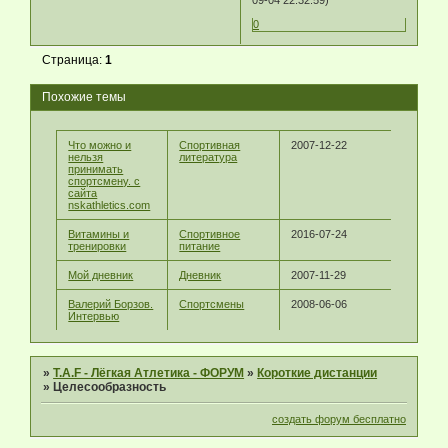
09-04 22:32:59)
0
Страница:
1
Похожие темы
Что можно и
Спортивная
2007-12-22
нельзя
литература
принимать
спортсмену. с
сайта
nskathletics.com
Витамины и
Спортивное
2016-07-24
тренировки
питание
Мой дневник
Дневник
2007-11-29
Валерий Борзов.
Спортсмены
2008-06-06
Интервью
»
T.A.F - Лёгкая Атлетика - ФОРУМ
»
Короткие дистанции
»
Целесообразность
создать форум бесплатно