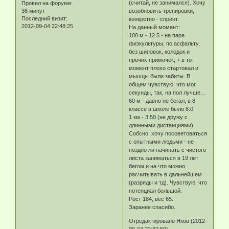
(считай, не занимался). Хочу
Провел на форуме:
36 минут
возобновить тренировки,
Последний визит:
конкретно - спринт.
2012-09-04 22:48:25
На данный момент:
100 м - 12.5 - на паре
физкультуры, по асфальту,
без шиповок, колодок и
прочих примочек, + в тот
момент плохо стартовал и
мышцы были забиты. В
общем чувствую, что мог
секунды, так, на пол лучше...
60 м - давно не бегал, в 8
классе в школе было 8.0.
1 км - 3:50 (не дружу с
длинными дистанциями)
Собсно, хочу посоветоваться
с опытными людьми - не
поздно ли начинать с чистого
листа заниматься в 19 лет
бегом и на что можно
расчитывать в дальнейшем
(разряды и тд). Чувствую, что
потенциал большой.
Рост 184, вес 65.
Заранее спасибо.
Отредактировано Яков (2012-