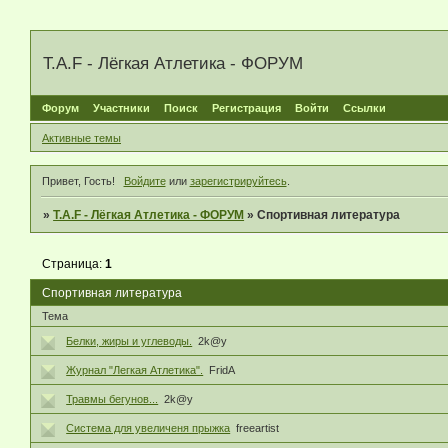
T.A.F - Лёгкая Атлетика - ФОРУМ
Форум
Участники
Поиск
Регистрация
Войти
Ссылки
Активные темы
Привет, Гость!
Войдите
или
зарегистрируйтесь
.
»
T.A.F - Лёгкая Атлетика - ФОРУМ
»
Спортивная литература
Страница:
1
Спортивная литература
Тема
Белки, жиры и углеводы.
2k@y
Журнал "Легкая Атлетика".
FridA
Травмы бегунов...
2k@y
Система для увеличеня прыжка
freeartist