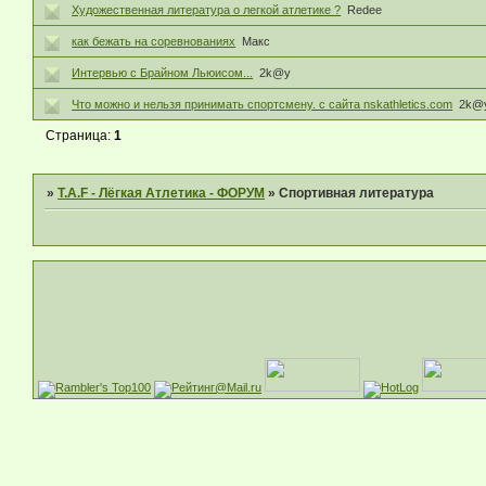
Художественная литература о легкой атлетике ?
Redee
как бежать на соревнованиях
Макс
Интервью с Брайном Льюисом...
2k@y
Что можно и нельзя принимать спортсмену. с сайта nskathletics.com
2k@
Страница:
1
»
T.A.F - Лёгкая Атлетика - ФОРУМ
»
Спортивная литература