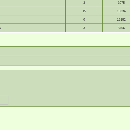
3
1075
15
18334
0
18182
y
3
3466