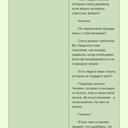
которым очень дорожили,
если верить интервью
советских времен?
- Конечно.
- Не перепутаете награды
жены с собственными?
- Они в разных тумбочках.
Вот Люда моя тоже
полковник, она мундир
надевала, когда необходимо
было фотографироваться на
очередное звание.
- Есть люди в мире спорта,
которым не подадите руки?
- Подлецов хватает.
Человек, которого я вытащил
из болота, взял и облил меня
грязью. Во всеуслышание - и
незаслуженно. Но имя не
назову.
- Почему?
- Я все-таки оставляю
процент, что ошибаюсь. Не