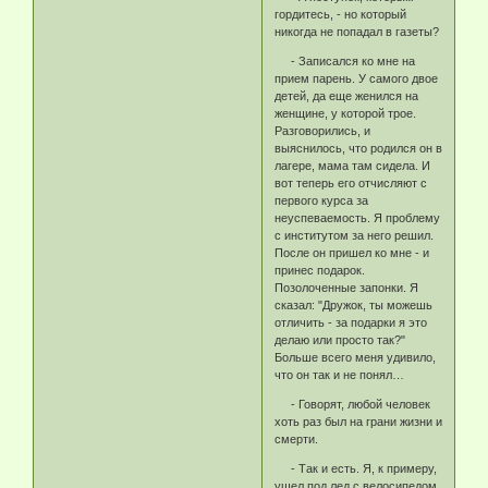
гордитесь, - но который
никогда не попадал в газеты?
- Записался ко мне на
прием парень. У самого двое
детей, да еще женился на
женщине, у которой трое.
Разговорились, и
выяснилось, что родился он в
лагере, мама там сидела. И
вот теперь его отчисляют с
первого курса за
неуспеваемость. Я проблему
с институтом за него решил.
После он пришел ко мне - и
принес подарок.
Позолоченные запонки. Я
сказал: "Дружок, ты можешь
отличить - за подарки я это
делаю или просто так?"
Больше всего меня удивило,
что он так и не понял…
- Говорят, любой человек
хоть раз был на грани жизни и
смерти.
- Так и есть. Я, к примеру,
ушел под лед с велосипедом.