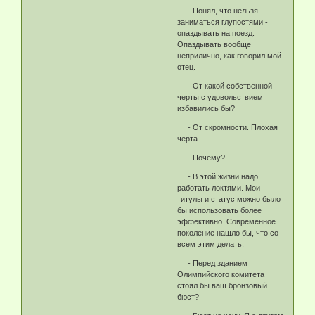
- Понял, что нельзя
заниматься глупостями -
опаздывать на поезд.
Опаздывать вообще
неприлично, как говорил мой
отец.
- От какой собственной
черты с удовольствием
избавились бы?
- От скромности. Плохая
черта.
- Почему?
- В этой жизни надо
работать локтями. Мои
титулы и статус можно было
бы использовать более
эффективно. Современное
поколение нашло бы, что со
всем этим делать.
- Перед зданием
Олимпийского комитета
стоял бы ваш бронзовый
бюст?