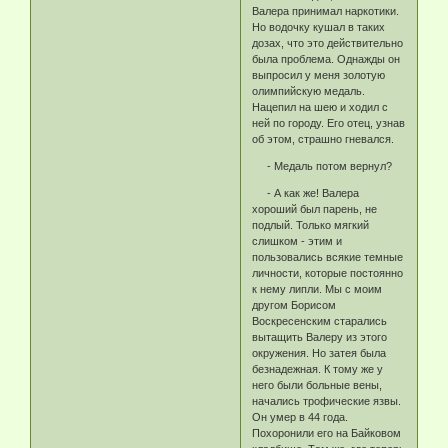
Валера принимал наркотики.
Но водочку кушал в таких
дозах, что это действительно
была проблема. Однажды он
выпросил у меня золотую
олимпийскую медаль.
Нацепил на шею и ходил с
ней по городу. Его отец, узнав
об этом, страшно гневался.
- Медаль потом вернул?
- А как же! Валера
хороший был парень, не
подлый. Только мягкий
слишком - этим и
пользовались всякие темные
личности, которые постоянно
к нему липли. Мы с моим
другом Борисом
Воскресенским старались
вытащить Валеру из этого
окружения. Но затея была
безнадежная. К тому же у
него были больные вены,
начались трофические язвы.
Он умер в 44 года.
Похоронили его на Байковом