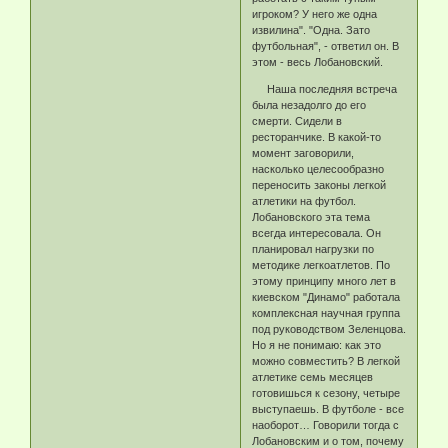
игроком? У него же одна
извилина". "Одна. Зато
футбольная", - ответил он. В
этом - весь Лобановский.
Наша последняя встреча
была незадолго до его
смерти. Сидели в
ресторанчике. В какой-то
момент заговорили,
насколько целесообразно
переносить законы легкой
атлетики на футбол.
Лобановского эта тема
всегда интересовала. Он
планировал нагрузки по
методике легкоатлетов. По
этому принципу много лет в
киевском "Динамо" работала
комплексная научная группа
под руководством Зеленцова.
Но я не понимаю: как это
можно совместить? В легкой
атлетике семь месяцев
готовишься к сезону, четыре
выступаешь. В футболе - все
наоборот… Говорили тогда с
Лобановским и о том, почему