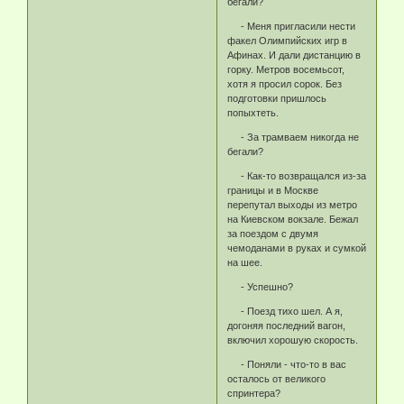
бегали?
- Меня пригласили нести
факел Олимпийских игр в
Афинах. И дали дистанцию в
горку. Метров восемьсот,
хотя я просил сорок. Без
подготовки пришлось
попыхтеть.
- За трамваем никогда не
бегали?
- Как-то возвращался из-за
границы и в Москве
перепутал выходы из метро
на Киевском вокзале. Бежал
за поездом с двумя
чемоданами в руках и сумкой
на шее.
- Успешно?
- Поезд тихо шел. А я,
догоняя последний вагон,
включил хорошую скорость.
- Поняли - что-то в вас
осталось от великого
спринтера?