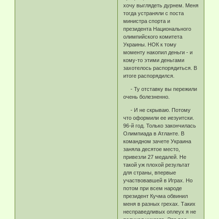
хочу выглядеть дурнем. Меня
тогда устраняли с поста
министра спорта и
президента Национального
олимпийского комитета
Украины. НОК к тому
моменту накопил деньги - и
кому-то этими деньгами
захотелось распорядиться. В
итоге распорядился.
- Ту отставку вы пережили
очень болезненно.
- И не скрываю. Потому
что оформили ее иезуитски.
96-й год. Только закончилась
Олимпиада в Атланте. В
командном зачете Украина
заняла десятое место,
привезли 27 медалей. Не
такой уж плохой результат
для страны, впервые
участвовавшей в Играх. Но
потом при всем народе
президент Кучма обвинил
меня в разных грехах. Таких
несправедливых оплеух я не