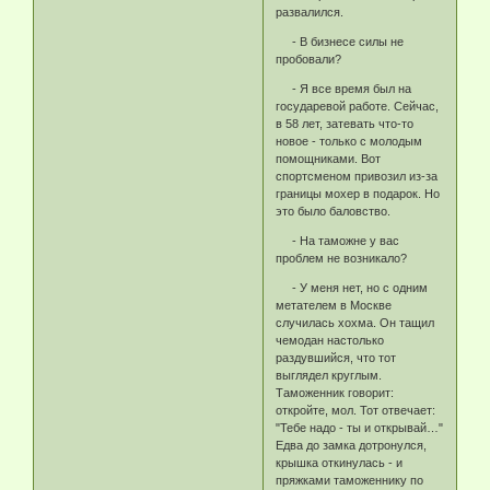
развалился.
- В бизнесе силы не
пробовали?
- Я все время был на
государевой работе. Сейчас,
в 58 лет, затевать что-то
новое - только с молодым
помощниками. Вот
спортсменом привозил из-за
границы мохер в подарок. Но
это было баловство.
- На таможне у вас
проблем не возникало?
- У меня нет, но с одним
метателем в Москве
случилась хохма. Он тащил
чемодан настолько
раздувшийся, что тот
выглядел круглым.
Таможенник говорит:
откройте, мол. Тот отвечает:
"Тебе надо - ты и открывай…"
Едва до замка дотронулся,
крышка откинулась - и
пряжками таможеннику по