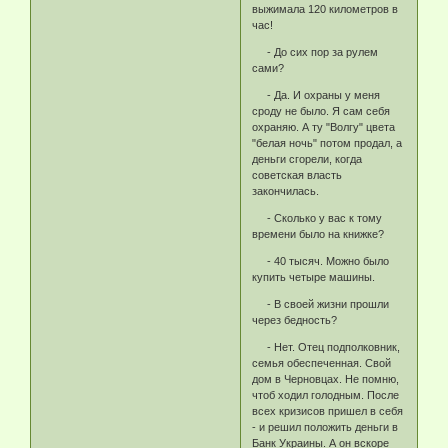
выжимала 120 километров в
час!
- До сих пор за рулем
сами?
- Да. И охраны у меня
сроду не было. Я сам себя
охраняю. А ту "Волгу" цвета
"белая ночь" потом продал, а
деньги сгорели, когда
советская власть
закончилась.
- Сколько у вас к тому
времени было на книжке?
- 40 тысяч. Можно было
купить четыре машины.
- В своей жизни прошли
через бедность?
- Нет. Отец подполковник,
семья обеспеченная. Свой
дом в Черновцах. Не помню,
чтоб ходил голодным. После
всех кризисов пришел в себя
- и решил положить деньги в
Банк Украины. А он вскоре