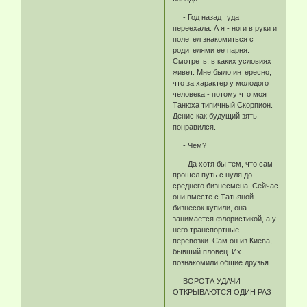
- Год назад туда
переехала. А я - ноги в руки и
полетел знакомиться с
родителями ее парня.
Смотреть, в каких условиях
живет. Мне было интересно,
что за характер у молодого
человека - потому что моя
Танюха типичный Скорпион.
Денис как будущий зять
понравился.
- Чем?
- Да хотя бы тем, что сам
прошел путь с нуля до
среднего бизнесмена. Сейчас
они вместе с Татьяной
бизнесок купили, она
занимается флористикой, а у
него транспортные
перевозки. Сам он из Киева,
бывший пловец. Их
познакомили общие друзья.
ВОРОТА УДАЧИ
ОТКРЫВАЮТСЯ ОДИН РАЗ