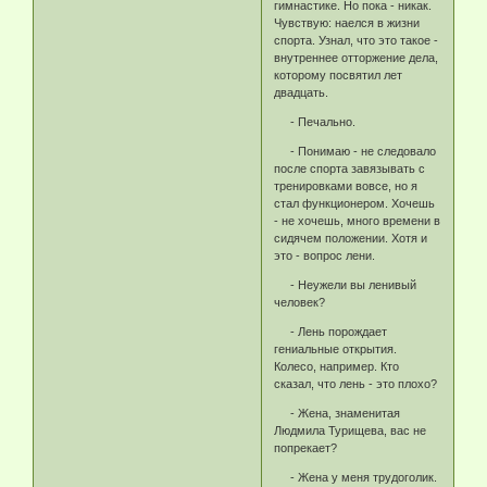
гимнастике. Но пока - никак.
Чувствую: наелся в жизни
спорта. Узнал, что это такое -
внутреннее отторжение дела,
которому посвятил лет
двадцать.
- Печально.
- Понимаю - не следовало
после спорта завязывать с
тренировками вовсе, но я
стал функционером. Хочешь
- не хочешь, много времени в
сидячем положении. Хотя и
это - вопрос лени.
- Неужели вы ленивый
человек?
- Лень порождает
гениальные открытия.
Колесо, например. Кто
сказал, что лень - это плохо?
- Жена, знаменитая
Людмила Турищева, вас не
попрекает?
- Жена у меня трудоголик.