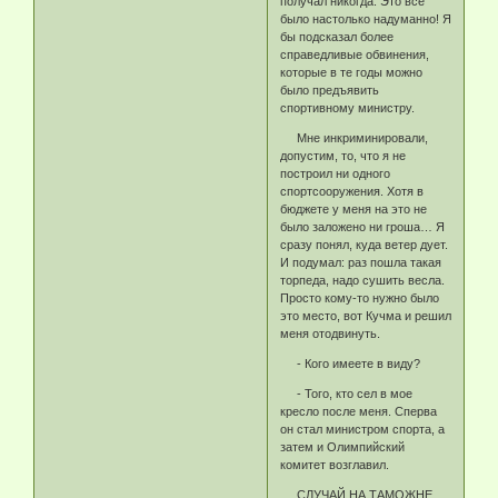
получал никогда. Это все
было настолько надуманно! Я
бы подсказал более
справедливые обвинения,
которые в те годы можно
было предъявить
спортивному министру.
Мне инкриминировали,
допустим, то, что я не
построил ни одного
спортсооружения. Хотя в
бюджете у меня на это не
было заложено ни гроша… Я
сразу понял, куда ветер дует.
И подумал: раз пошла такая
торпеда, надо сушить весла.
Просто кому-то нужно было
это место, вот Кучма и решил
меня отодвинуть.
- Кого имеете в виду?
- Того, кто сел в мое
кресло после меня. Сперва
он стал министром спорта, а
затем и Олимпийский
комитет возглавил.
СЛУЧАЙ НА ТАМОЖНЕ