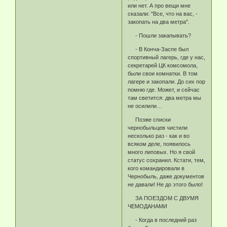
или нет. А про вещи мне
сказали: "Все, что на вас, -
закопать на два метра".
- Пошли закапывать?
- В Конча-Заспе был
спортивный лагерь, где у нас,
секретарей ЦК комсомола,
были свои комнатки. В том
лагере и закопали. До сих пор
помню где. Может, и сейчас
там светится: два метра мы
не осилили…
Позже списки
чернобыльцев чистили
несколько раз - как и во
всяком деле, появилось
много липовых. Но я свой
статус сохранил. Кстати, тем,
кого командировали в
Чернобыль, даже документов
не давали! Не до этого было!
ЗА ПОЕЗДОМ С ДВУМЯ
ЧЕМОДАНАМИ
- Когда в последний раз