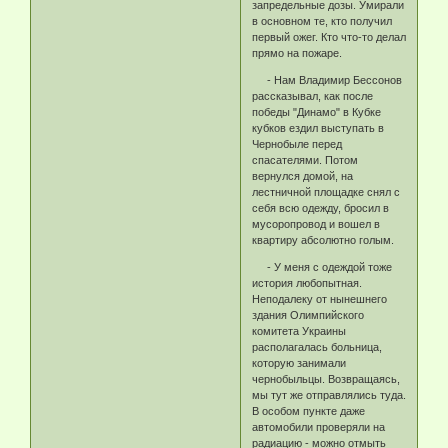
запредельные дозы. Умирали
в основном те, кто получил
первый ожег. Кто что-то делал
прямо на пожаре.
- Нам Владимир Бессонов
рассказывал, как после
победы "Динамо" в Кубке
кубков ездил выступать в
Чернобыле перед
спасателями. Потом
вернулся домой, на
лестничной площадке снял с
себя всю одежду, бросил в
мусоропровод и вошел в
квартиру абсолютно голым.
- У меня с одеждой тоже
история любопытная.
Неподалеку от нынешнего
здания Олимпийского
комитета Украины
располагалась больница,
которую занимали
чернобыльцы. Возвращаясь,
мы тут же отправлялись туда.
В особом пункте даже
автомобили проверяли на
радиацию - можно отмыть