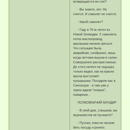
возвращается во сне?
- Вы знаете, нет. Не
снится. И самолет не снится.
- Какой самолет?
- Году в 70-м летел из
Новой Зеландии. У самолета
потек маслопровод,
крылышки начали греться.
Что ситуация была
аварийная, сообразил, лишь
когда летчики вышли в салон.
Совершенно расхристанные.
До этого ничего не ощущал,
только видел, как на краске
крыла выступают
пупырышки. Посадили нас в
Сингапуре - а там уже у
трапа ждали "скорые",
пожарные…
ПОЛКОВНИЧИЙ МУНДИР
- В свой дом, слышали, вы
журналистов не пускаете?
- Пускал, пока не начали
бить посуду и ронять