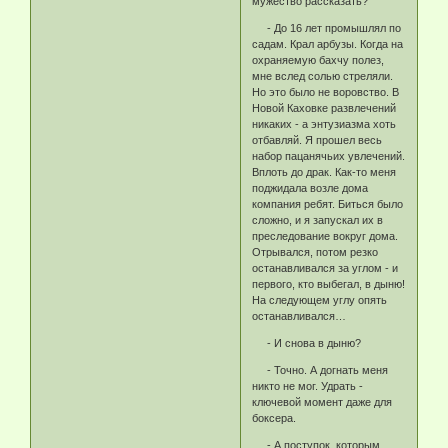
мужество рассказать?
- До 16 лет промышлял по
садам. Крал арбузы. Когда на
охраняемую бахчу полез,
мне вслед солью стреляли.
Но это было не воровство. В
Новой Каховке развлечений
никаких - а энтузиазма хоть
отбавляй. Я прошел весь
набор пацанячьих увлечений.
Вплоть до драк. Как-то меня
поджидала возле дома
компания ребят. Биться было
сложно, и я запускал их в
преследование вокруг дома.
Отрывался, потом резко
останавливался за углом - и
первого, кто выбегал, в дыню!
На следующем углу опять
останавливался…
- И снова в дыню?
- Точно. А догнать меня
никто не мог. Удрать -
ключевой момент даже для
боксера.
- А поступок, которым