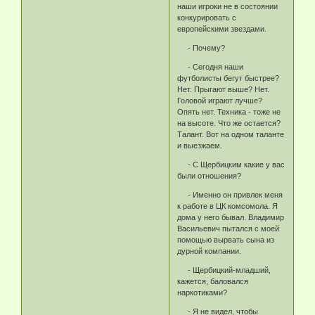
наши игроки не в состоянии
конкурировать с
европейскими звездами.
- Почему?
- Сегодня наши
футболисты бегут быстрее?
Нет. Прыгают выше? Нет.
Головой играют лучше?
Опять нет. Техника - тоже не
на высоте. Что же остается?
Талант. Вот на одном таланте
и выезжаем.
- С Щербицким какие у вас
были отношения?
- Именно он привлек меня
к работе в ЦК комсомола. Я
дома у него бывал. Владимир
Васильевич пытался с моей
помощью вырвать сына из
дурной компании.
- Щербицкий-младший,
кажется, баловался
наркотиками?
- Я не видел, чтобы