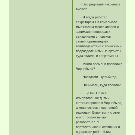
- Вас радиация накрыла в
Киеве?
- Я тогда работал
секретарем ЦК комсомола.
Выезжал на место аварии и
занимался вопросами,
связанными с поиском
семей, организацией
взаимодействия с воинскими
подразделениями. И артисты
туда ездили, и спортсмены.
- Много времени провели в
Чернобыле?
- Наездами - целый год.
- Понимали, куда попали?
- Еще бы! Но все
измерялось не днями,
которые провел в Чернобыле,
а количеством полученной
радиации. Впрочем, и с этим
никто толком не мог
разобраться. У
вертолетчиков и стоявших в
оцеплении ребят были