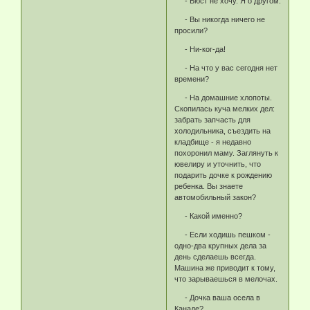
- Бюст не хочу. Я о другом.
- Вы никогда ничего не
просили?
- Ни-ког-да!
- На что у вас сегодня нет
времени?
- На домашние хлопоты.
Скопилась куча мелких дел:
забрать запчасть для
холодильника, съездить на
кладбище - я недавно
похоронил маму. Заглянуть к
ювелиру и уточнить, что
подарить дочке к рождению
ребенка. Вы знаете
автомобильный закон?
- Какой именно?
- Если ходишь пешком -
одно-два крупных дела за
день сделаешь всегда.
Машина же приводит к тому,
что зарываешься в мелочах.
- Дочка ваша осела в
Канаде?