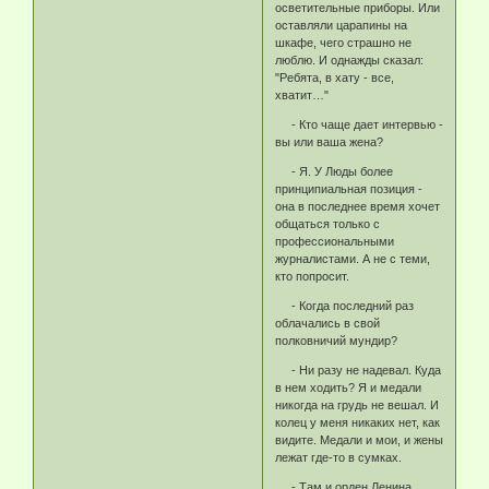
осветительные приборы. Или
оставляли царапины на
шкафе, чего страшно не
люблю. И однажды сказал:
"Ребята, в хату - все,
хватит…"
- Кто чаще дает интервью -
вы или ваша жена?
- Я. У Люды более
принципиальная позиция -
она в последнее время хочет
общаться только с
профессиональными
журналистами. А не с теми,
кто попросит.
- Когда последний раз
облачались в свой
полковничий мундир?
- Ни разу не надевал. Куда
в нем ходить? Я и медали
никогда на грудь не вешал. И
колец у меня никаких нет, как
видите. Медали и мои, и жены
лежат где-то в сумках.
- Там и орден Ленина,