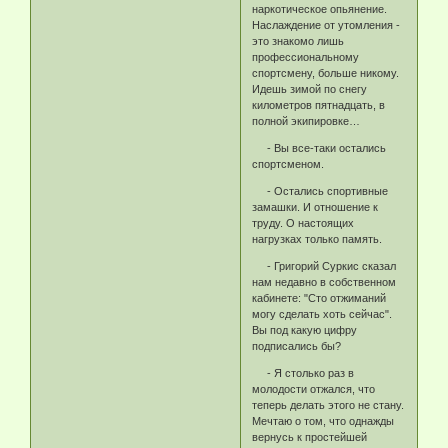
наркотическое опьянение.
Наслаждение от утомления -
это знакомо лишь
профессиональному
спортсмену, больше никому.
Идешь зимой по снегу
километров пятнадцать, в
полной экипировке…
- Вы все-таки остались
спортсменом.
- Остались спортивные
замашки. И отношение к
труду. О настоящих
нагрузках только память.
- Григорий Суркис сказал
нам недавно в собственном
кабинете: "Сто отжиманий
могу сделать хоть сейчас".
Вы под какую цифру
подписались бы?
- Я столько раз в
молодости отжался, что
теперь делать этого не стану.
Мечтаю о том, что однажды
вернусь к простейшей