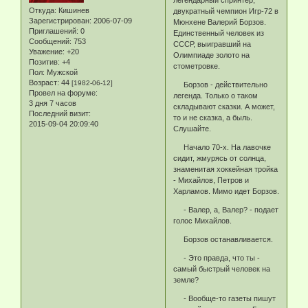
легендарный спринтер,
Откуда:
Кишинев
двукратный чемпион Игр-72 в
Зарегистрирован
: 2006-07-09
Мюнхене Валерий Борзов.
Приглашений:
0
Единственный человек из
Сообщений:
753
СССР, выигравший на
Уважение:
+20
Олимпиаде золото на
Позитив:
+4
стометровке.
Пол:
Мужской
Возраст:
44
[1982-06-12]
Борзов - действительно
Провел на форуме:
легенда. Только о таком
3 дня 7 часов
складывают сказки. А может,
Последний визит:
то и не сказка, а быль.
2015-09-04 20:09:40
Слушайте.
Начало 70-х. На лавочке
сидит, жмурясь от солнца,
знаменитая хоккейная тройка
- Михайлов, Петров и
Харламов. Мимо идет Борзов.
- Валер, а, Валер? - подает
голос Михайлов.
Борзов останавливается.
- Это правда, что ты -
самый быстрый человек на
земле?
- Вообще-то газеты пишут