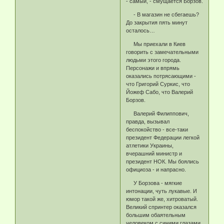
- самый, - смущается Борзов.
- В магазин не сбегаешь?
До закрытия пять минут
осталось…
Мы приехали в Киев
говорить с замечательными
людьми этого города.
Персонажи и впрямь
оказались потрясающими -
что Григорий Суркис, что
Йожеф Сабо, что Валерий
Борзов.
Валерий Филиппович,
правда, вызывал
беспокойство - все-таки
президент Федерации легкой
атлетики Украины,
вчерашний министр и
президент НОК. Мы боялись
официоза - и напрасно.
У Борзова - мягкие
интонации, чуть лукавые. И
юмор такой же, хитроватый.
Великий спринтер оказался
большим обаятельным
человеком с синими глазами.