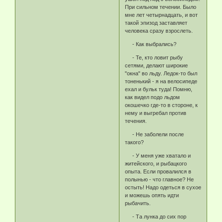
При сильном течении. Было
мне лет четырнадцать, и вот
такой эпизод заставляет
человека сразу взрослеть.
- Как выбрались?
- Те, кто ловит рыбу
сетями, делают широкие
"окна" во льду. Ледок-то был
тоненький - я на велосипеде
ехал и бульк туда! Помню,
как видел подо льдом
окошечко где-то в стороне, к
нему и выгребал против
течения.
- Не заболели после
такого?
- У меня уже хватало и
житейского, и рыбацкого
опыта. Если провалился в
полынью - что главное? Не
остыть! Надо одеться в сухое
и можешь опять идти
рыбачить.
- Та лунка до сих пор