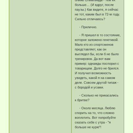
ближе Олимпиада - тем их
больше… (И вдруг, после
паузы.) Как видите, я сейчас
не тот, каким был в 72-м году.
Сильно отличаюсь?
- Прилично.
- Я пришел в то состояние,
которое заложено генетикой.
Мало кто из спортсменов
представляет, как он
выглядел бы, если б не было
тренировок. Да вот вам
пример: однажды поспорил с
товарищем. Долго не брился.
И получил возможность
увидеть, какой я на самом
деле. Совсем другой типаж -
с бородой и усами.
- Сколько не прикасались
к бритве?
- Около месяца. Люблю
спорить на то, что сложно
воплотить. Вот попробуйте
сказать себе с утра - "я
больше не курю"!