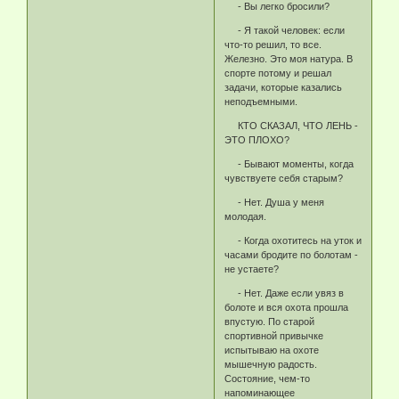
- Вы легко бросили?
- Я такой человек: если
что-то решил, то все.
Железно. Это моя натура. В
спорте потому и решал
задачи, которые казались
неподъемными.
КТО СКАЗАЛ, ЧТО ЛЕНЬ -
ЭТО ПЛОХО?
- Бывают моменты, когда
чувствуете себя старым?
- Нет. Душа у меня
молодая.
- Когда охотитесь на уток и
часами бродите по болотам -
не устаете?
- Нет. Даже если увяз в
болоте и вся охота прошла
впустую. По старой
спортивной привычке
испытываю на охоте
мышечную радость.
Состояние, чем-то
напоминающее