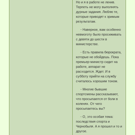
Но и я в работе не ленив.
Терпеть не могу выполнять
дурные задания. Люблю те,
которые приводят к зримым
результатам.
- Наверное, вам особенно
невмоготу было просиживать
с девяти до шести в
министерстве.
- Есть правила бюрократа,
которые не обойдешь. Пока
премьер-министр сидит на
работе, аппарат не
расходится. Ждет. И в
субботу прийти на службу
считалось хорошим тоном.
- Многие бывшие
спортсмены рассказывают,
что просыпаются от боли в
коленях. От чего
просыпаетесь вы?
- О, это особая тема:
последствия спорта и
Чернобыля. А я прошел и то и
другое.