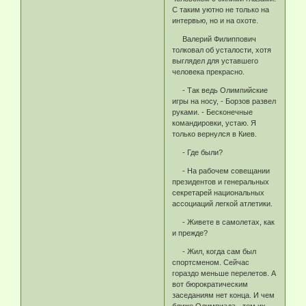
С таким уютно не только на
интервью, но и на охоте.
Валерий Филиппович
толковал об усталости, хотя
выглядел для уставшего
человека прекрасно.
- Так ведь Олимпийские
игры на носу, - Борзов развел
руками. - Бесконечные
командировки, устаю. Я
только вернулся в Киев.
- Где были?
- На рабочем совещании
президентов и генеральных
секретарей национальных
ассоциаций легкой атлетики.
- Живете в самолетах, как
и прежде?
- Жил, когда сам был
спортсменом. Сейчас
гораздо меньше перелетов. А
вот бюрократическим
заседаниям нет конца. И чем