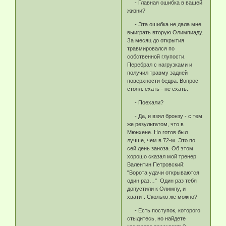
- Главная ошибка в вашей
жизни?
- Эта ошибка не дала мне
выиграть вторую Олимпиаду.
За месяц до открытия
травмировался по
собственной глупости.
Перебрал с нагрузками и
получил травму задней
поверхности бедра. Вопрос
стоял: ехать - не ехать.
- Поехали?
- Да, и взял бронзу - с тем
же результатом, что в
Мюнхене. Но готов был
лучше, чем в 72-м. Это по
сей день заноза. Об этом
хорошо сказал мой тренер
Валентин Петровский:
"Ворота удачи открываются
один раз…" Один раз тебя
допустили к Олимпу, и
хватит. Сколько же можно?
- Есть поступок, которого
стыдитесь, но найдете