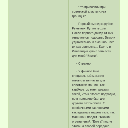
- Что привозили при
советской власти из-за
границы?
- Первый выезд за рубеж -
Румыния. Купил туфли.
После первого дождя от них
отвалились подошвы. Было и
удивительно, и смешно - вез
их как ценность… Как-то в
Финляндии купил запчасти
для моей "Волги".
- Странно.
- У финнов был
специальный магазин -
готовили запчасти для
советских машин. Так
карбюратор мне продали
такой, что к "Волге" подходил,
но в принципе был для
другого автомобиля. С
необычными заслонками -
как вдавишь педаль газа, так
машина и поедет. Никаких
ограничений. "Волга" после
этого на второй передаче