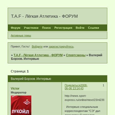
T.A.F - Лёгкая Атлетика - ФОРУМ
Форум
Участники
Поиск
Регистрация
Войти
Ссылки
Активные темы
Привет, Гость!
Войдите
или
зарегистрируйтесь
.
»
T.A.F - Лёгкая Атлетика - ФОРУМ
»
Спортсмены
»
Валерий
Борзов. Интервью
Страница:
1
Валерий Борзов. Интервью
Поделиться
2008-
1
Victor
06-06 13:14:43
Модератор
http://news.sport-
express.ru/online/ntext/23/nl239064.htm
Интервью специальным
корреспондентам "СЭ" дал