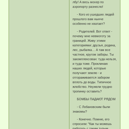
лбу! А весь мохер по
аэропорту разнесло!
- Кого из ушедших людей
прошлого вам нынче
особенно не хватает?
- Родителей. Вот ответ -
почему мне невмоготу за
границей. Живу этими
категориями: друзья, родина,
лес, рыбалка… А там все
частное, кругом заборы. Ты
закомплексован: туда нельзя,
и туда тоже. Проклинаю
наших людей, которые
получают землю - и
отгораживаются забором
вплоть до воды. Типичное
жлобство. Неужели трудно
тропинку оставить?
БОМБЫ ПАДАЮТ РЯДОМ
- С Лобановским были
знакомы?
- Конечно. Помню, его
спросили: "Как ты можешь
работать с таким тупым