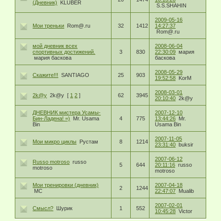
(Дневник)
KLUBER
S.S.SHAHIN
2009-05-16
Мои треньки
Rom@.ru
32
1412
14:27:37
Rom@.ru
мой дневник всех
2008-06-04
спортивных достижений.
3
830
22:30:09
мария
мария баскова
баскова
2008-05-29
Скажите!!!
SANTIAGO
25
903
19:52:58
KorM
2008-03-01
2k@y
2k@y
[
1
2
]
62
3945
20:10:40
2k@y
ДНЕВНИК мистера Усамы-
2007-12-10
Бин-Ладена! =)
Mr. Usama
4
775
13:44:26
Mr.
Bin
Usama Bin
2007-11-05
Мои микро циклы
Рустам
8
1214
23:31:40
buksir
2007-06-12
Russo motroso
russo
5
644
20:11:16
russo
motroso
motroso
Мои тренировки (дневник)
2007-04-18
2
1244
MC
22:47:07
Mualib
2007-02-01
Смысл?
Шурик
1
552
10:45:28
Victor