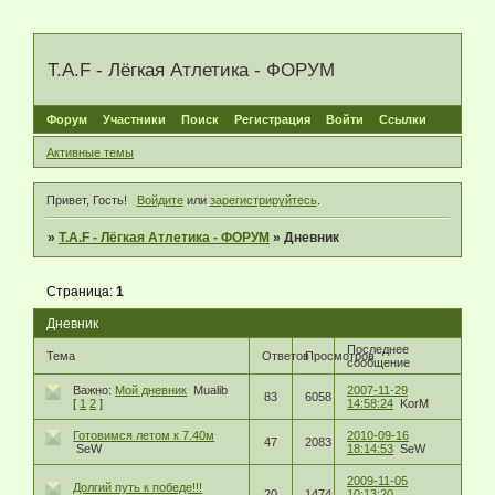
T.A.F - Лёгкая Атлетика - ФОРУМ
Форум
Участники
Поиск
Регистрация
Войти
Ссылки
Активные темы
Привет, Гость!
Войдите
или
зарегистрируйтесь
.
»
T.A.F - Лёгкая Атлетика - ФОРУМ
»
Дневник
Страница:
1
Дневник
Последнее
Тема
Ответов
Просмотров
сообщение
Важно:
Мой дневник
Mualib
2007-11-29
83
6058
[
1
2
]
14:58:24
KorM
Готовимся летом к 7.40м
2010-09-16
47
2083
SeW
18:14:53
SeW
2009-11-05
Долгий путь к победе!!!
20
1474
10:13:20