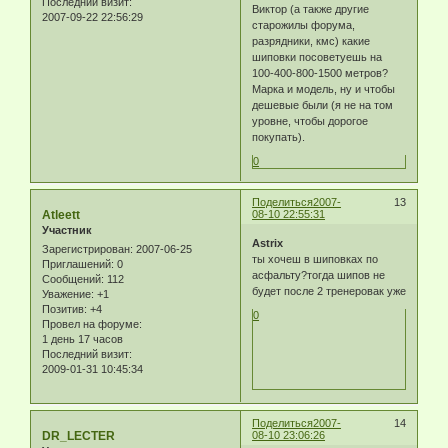
Последний визит:
Виктор (а также другие
2007-09-22 22:56:29
старожилы форума,
разрядники, кмс) какие
шиповки посоветуешь на
100-400-800-1500 метров?
Марка и модель, ну и чтобы
дешевые были (я не на том
уровне, чтобы дорогое
покупать).
0
Поделиться
2007-
13
Atleett
08-10 22:55:31
Участник
Astrix
Зарегистрирован
: 2007-06-25
ты хочеш в шиповках по
Приглашений:
0
асфальту?тогда шипов не
Сообщений:
112
будет после 2 тренеровак уже
Уважение:
+1
Позитив:
+4
0
Провел на форуме:
1 день 17 часов
Последний визит:
2009-01-31 10:45:34
Поделиться
2007-
14
DR_LECTER
08-10 23:06:26