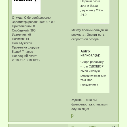
Первый раз в
жизни бегал
двухсотку 200м.
24.9
Откуда:
С беговой дорожки
Зарегистрирован
: 2006-07-09
Приглашений:
0
Между прочим солидный
Сообщений:
395
Уважение:
+9
результат. Значит есть
Позитив:
+4
скоростной резерв.
Пол:
Мужской
Провел на форуме:
Astrix
5 дней 7 часов
написал(а):
Последний визит:
2018-11-13 18:10:12
Скоро расскажу
что в СДЮШОР
было и какую
реакцию вызвало
там мое
появление )
Ждёмс.... ещё бы
фоторепортаж с глазами
слушающих.
0