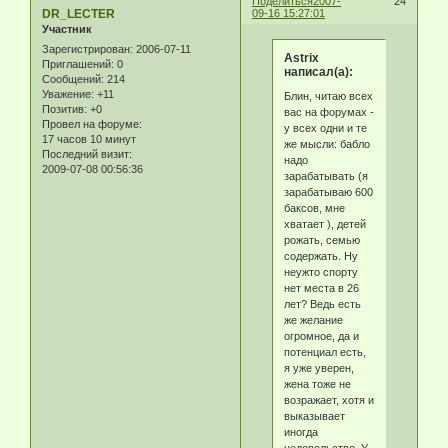
Поделиться
2007-
24
DR_LECTER
09-16 15:27:01
Участник
Зарегистрирован
: 2006-07-11
Astrix
Приглашений:
0
написал(а):
Сообщений:
214
Уважение:
+11
Блин, читаю всех
Позитив:
+0
вас на форумах -
Провел на форуме:
у всех одни и те
17 часов 10 минут
же мысли: бабло
Последний визит:
надо
2009-07-08 00:56:36
зарабатывать (я
зарабатываю 600
баксов, мне
хватает ), детей
рожать, семью
содержать. Ну
неужто спорту
нет места в 26
лет? Ведь есть
же желание
огромное, да и
потенциал есть,
я уже уверен,
жена тоже не
возражает, хотя и
выказывает
иногда
недовольство. У