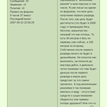
оцениваешь и "жизненные
Сообщений:
19
реалии" и мою персону в том
Уважение:
+0
числе. Я уже писал на одном
Позитив:
+0
из форумом, что моя цель -
Провел на форуме:
9 часов 37 минут
получение первого разряда.
Последний визит:
После того, как цель будет
2007-09-22 22:56:29
достигнута (это будет в 2008
году) я прекращаю бега,
беготню, маньячество -
называй это как хочешь. То
есть 60 метров я бегу по
первому уже сейчас, а 100
метров по второму.
Собственно после первого
разряда ничего не будет в
дальнейшем. Ни попыток кмс
выполнить, ни попыток до
мастера дойти, я довольно
четко понимаю что-там будет
дальше после первого
разряда и какую цену
предстоит за это самое
заплатить. А под жизненными
реалиями я так понимаю
имелось в виду - отсутствие
средств к существованию
(бедность) или травмы -
потери здоровья? Или что-то