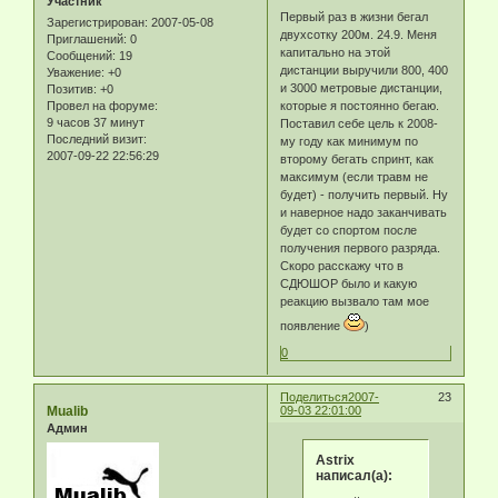
Участник
Первый раз в жизни бегал
Зарегистрирован
: 2007-05-08
двухсотку 200м. 24.9. Меня
Приглашений:
0
капитально на этой
Сообщений:
19
дистанции выручили 800, 400
Уважение:
+0
и 3000 метровые дистанции,
Позитив:
+0
которые я постоянно бегаю.
Провел на форуме:
9 часов 37 минут
Поставил себе цель к 2008-
Последний визит:
му году как минимум по
2007-09-22 22:56:29
второму бегать спринт, как
максимум (если травм не
будет) - получить первый. Ну
и наверное надо заканчивать
будет со спортом после
получения первого разряда.
Скоро расскажу что в
СДЮШОР было и какую
реакцию вызвало там мое
появление
)
0
Поделиться
2007-
23
Mualib
09-03 22:01:00
Админ
Astrix
написал(а):