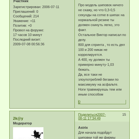
Участник
Про модель шиповок ничего
Зарегистрирован
: 2006-07-11
не скажу, но что 0,3-0,5
Приглашений:
0
секунды на сотке в шипах на
Сообщений:
214
нормальной резине ты
Уважение:
+11
должен скинуть легко, это
Позитив:
+0
факт.
Провел на форуме:
17 часов 10 минут
Остальное Виктор написал по
Последний визит:
делу.
2009-07-08 00:56:36
800 для спринта , то есть дял
100 и 200 никак не
коррелируется.
А 400, ну должен ты
примерно минуту-1,03
бежать.
Да, все таки не
злоупотребляй бегами по
максимуму на асфальте.
Ноги травмируешь тем или
иным способом
0
Поделиться
2007-
15
2k@y
08-11 17:34:49
Модератор
Astrix
Для начала подойдут
шиповки той же фирмы