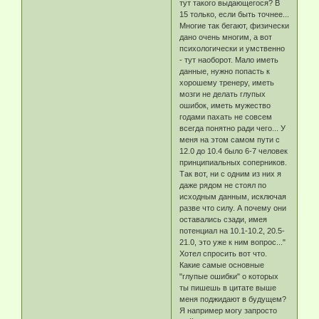
тут такого выдающегося? В
15 только, если быть точнее...
Многие так бегают, физически
дано очень многим, а вот
психологически и умственно
- тут наоборот. Мало иметь
данные, нужно попасть к
хорошему тренеру, иметь
мозги не делать глупых
ошибок, иметь мужество
годами пахать не совсем
всегда понятно ради чего... У
меня на этом самом пути с
12.0 до 10.4 было 6-7 человек
принципиальных соперников.
Так вот, ни с одним из них я
даже рядом не стоял по
исходным данным, исключая
разве что силу. А почему они
оставались сзади, имея
потенциал на 10.1-10.2, 20.5-
21.0, это уже к ним вопрос..."
Хотел спросить вот что.
Какие самые основные
"глупые ошибки" о которых
ты пишешь в цитате выше
меня поджидают в будущем?
Я например могу запросто