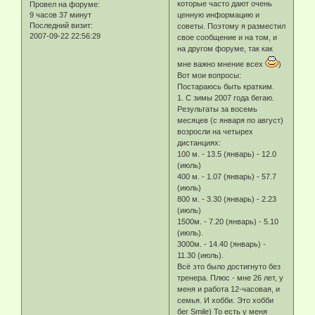
которые часто дают очень
Провел на форуме:
9 часов 37 минут
ценную информацию и
Последний визит:
советы. Поэтому я разместил
2007-09-22 22:56:29
свое сообщение и на том, и
на другом форуме, так как
мне важно мнение всех
)
Вот мои вопросы:
Постараюсь быть кратким.
1. С зимы 2007 года бегаю.
Результаты за восемь
месяцев (с января по август)
возросли на четырех
дистанциях:
100 м. - 13.5 (январь) - 12.0
(июль)
400 м. - 1.07 (январь) - 57.7
(июль)
800 м. - 3.30 (январь) - 2.23
(июль)
1500м. - 7.20 (январь) - 5.10
(июль).
3000м. - 14.40 (январь) -
11.30 (июль).
Всё это было достигнуто без
тренера. Плюс - мне 26 лет, у
меня и работа 12-часовая, и
семья. И хобби. Это хобби
бег Smile) То есть у меня