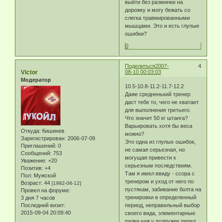
выйти без разминки на
дорожку и могу бежать со
слегка травмированными
мышцами. Это и есть глупые
ошибки?
0
Поделиться
2007-
4
Victor
08-10 00:03:03
Модератор
10.5-10.8-11.2-11.7-12.2
Даже средненький тренер
даст тебе то, чего не хватает
для выполнения третьего.
Что значит 50 кг штанга?
Варьировать хотя бы веса
Откуда:
Кишинев
можно?
Зарегистрирован
: 2006-07-09
Это одна из глупых ошибок,
Приглашений:
0
не самая серьезная, но
Сообщений:
753
могущая привести к
Уважение:
+20
серьезным последствиям.
Позитив:
+4
Там я имел ввиду - ссора с
Пол:
Мужской
тренером и уход от него по
Возраст:
44
[1982-06-12]
пустякам, забивание болта на
Провел на форуме:
тренировки в определенный
3 дня 7 часов
Последний визит:
период, неправильный выбор
2015-09-04 20:09:40
своего вида, элементарные
палки чая у подружек перед