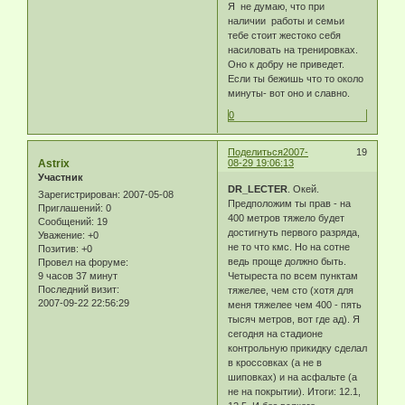
Я не думаю, что при
наличии работы и семьи
тебе стоит жестоко себя
насиловать на тренировках.
Оно к добру не приведет.
Если ты бежишь что то около
минуты- вот оно и славно.
0
Поделиться
2007-
19
Astrix
08-29 19:06:13
Участник
DR_LECTER
. Окей.
Зарегистрирован
: 2007-05-08
Предположим ты прав - на
Приглашений:
0
400 метров тяжело будет
Сообщений:
19
достигнуть первого разряда,
Уважение:
+0
не то что кмс. Но на сотне
Позитив:
+0
ведь проще должно быть.
Провел на форуме:
9 часов 37 минут
Четыреста по всем пунктам
Последний визит:
тяжелее, чем сто (хотя для
2007-09-22 22:56:29
меня тяжелее чем 400 - пять
тысяч метров, вот где ад). Я
сегодня на стадионе
контрольную прикидку сделал
в кроссовках (а не в
шиповках) и на асфальте (а
не на покрытии). Итоги: 12.1,