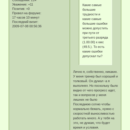
Уважение:
+11
Какие самые
Позитив:
+0
большие
Провел на форуме:
трудности и
17 часов 10 минут
какие самые
Последний визит:
большие ошибки
2009-07-08 00:56:36
можно допустить
при пути от
третьего разряда
(1.00.00) к кмс
(49.5.). То есть
какие ошибки
допускал ты?
Лично я, собственно, никаких.
У меня тренер был хороший и
толковый. Он думал -а я
выполнял. Но поскольку было
видно от чего прогресс идет,
так и вопросов у меня
лишних не было
Последнюю сотню чтобы
нормально бежать, нужно с
скоростной выносливостью
работать много. А у тебя на
это, не думаю, что будет
время и условия.