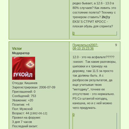
редко бывает, а 12.6 - 13.0 в
80% случаев? Как ловить это
состояние полета? Технику с
тренером ставить?
2k@y
EKSI`S СТРИТ КРОСС -
плохая обувь для спринта?
0
Поделиться
2007-
9
Victor
08-10 15:23:36
Модератор
12.0 - это на асфальте?????
:swoon: Так какие разговоры,
шиповки и к тренеру на
дорожку, там 11.5 за просто
так должны быть. А с
разбросом результатов, да
Откуда:
Кишинев
еще учитывая твою
Зарегистрирован
: 2006-07-09
"методику", точнее ее
Приглашений:
0
отсутствие - это нормально.
Сообщений:
753
PS Со штангой копздец,
Уважение:
+20
канешна, но и с ней можно
Позитив:
+4
чего придумать.
Пол:
Мужской
Возраст:
44
[1982-06-12]
0
Провел на форуме:
3 дня 7 часов
Последний визит: