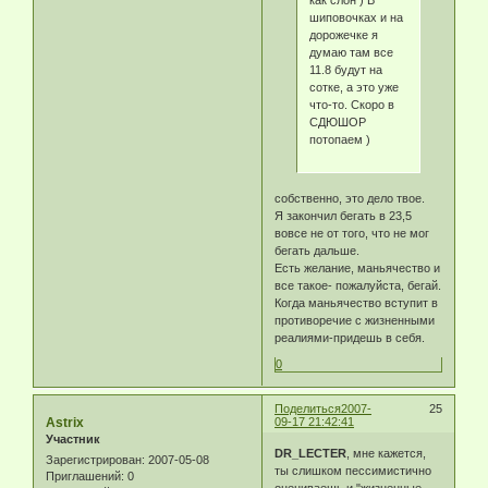
шиповочках и на
дорожечке я
думаю там все
11.8 будут на
сотке, а это уже
что-то. Скоро в
СДЮШОР
потопаем )
собственно, это дело твое.
Я закончил бегать в 23,5
вовсе не от того, что не мог
бегать дальше.
Есть желание, маньячество и
все такое- пожалуйста, бегай.
Когда маньячество вступит в
противоречие с жизненными
реалиями-придешь в себя.
0
Поделиться
2007-
25
Astrix
09-17 21:42:41
Участник
DR_LECTER
, мне кажется,
Зарегистрирован
: 2007-05-08
ты слишком пессимистично
Приглашений:
0