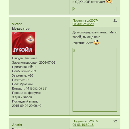
в СДЮШОР потопаем
)
0
Поделиться
2007-
21
Victor
08-30 02:34:29
Модератор
Да молодец, елы-палы... Мы с
тобой, ты еще не в
СДЮШОР???
0
Откуда:
Кишинев
Зарегистрирован
: 2006-07-09
Приглашений:
0
Сообщений:
753
Уважение:
+20
Позитив:
+4
Пол:
Мужской
Возраст:
44
[1982-06-12]
Провел на форуме:
3 дня 7 часов
Последний визит:
2015-09-04 20:09:40
Поделиться
2007-
22
Astrix
09-03 10:39:18