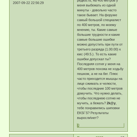
редкость, на 400 метров у
2007-09-22 22:56:29
меня выбежать из одной
минуты - довольно часто
такое бывает. На форуме
самый большой специалист
по 400 метров, по моему
мнению, ты. Какие самые
большие трудности и какие
самые большие ошибки
можно допустить при пути от
третьего разряда (1.00.00) к
кмс (49.5.). То есть какие
ошибки допускал ты?
Последняя сотня у меня на
400 метров похожа не ходьбу
пешком, а не на бег. Плюс
часто приходится мышцы на
лице сжимать и челюсти,
чтобы последние 100 метров
домучить. Что нужно делать,
чтобы последнюю сотню не
мучить, а бежать?
2k@y
,
тебе понравились шиповки
EKSI`S? Результаты
выросли\нет?
0