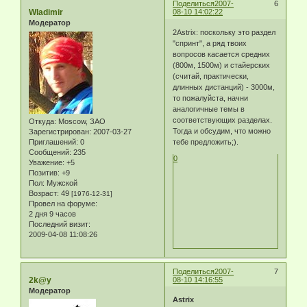
Поделиться
2007-
6
Wladimir
08-10 14:02:22
Модератор
2Astrix: поскольку это раздел
"спринт", а ряд твоих
вопросов касается средних
(800м, 1500м) и стайерских
(считай, практически,
длинных дистанций) - 3000м,
то пожалуйста, начни
аналогичные темы в
соответствующих разделах.
Откуда:
Moscow, ЗАО
Тогда и обсудим, что можно
Зарегистрирован
: 2007-03-27
Приглашений:
0
тебе предложить;).
Сообщений:
235
0
Уважение:
+5
Позитив:
+9
Пол:
Мужской
Возраст:
49
[1976-12-31]
Провел на форуме:
2 дня 9 часов
Последний визит:
2009-04-08 11:08:26
Поделиться
2007-
7
2k@y
08-10 14:16:55
Модератор
Astrix