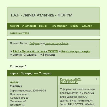
T.A.F - Лёгкая Атлетика - ФОРУМ
Форум
Участники
Поиск
Регистрация
Войти
Ссылки
Активные темы
Привет, Гость!
Войдите
или
зарегистрируйтесь
.
»
T.A.F - Лёгкая Атлетика - ФОРУМ
»
Короткие дистанции
»
спринт: 3 разряд ---> 2 разряд
Страница:
1
спринт: 3 разряд ---> 2 разряд
Поделиться
2007-
1
Astrix
08-09 18:19:41
Участник
У форума на runners.ru одни
Зарегистрирован
: 2007-05-08
преимущества, а у форума
Приглашений:
0
https://athletics.bbok.ru -
Сообщений:
19
другие. В частности пишут
Уважение:
+0
Victor, DR_LECTER, Wladimir,
Позитив:
+0