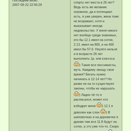
Последний визит:
спорту нет места в 26 лет?
2007-09-22 22:56:29
Ведь есть же желание
огромное, да и потенциал
есть, я уже уверен, жена тоже
не возражает, хотя и
выказывает иногда
недовольство. У меня никого
нет вообще среди знакомых,
кто бы 12.1 имел на сотне,
2.13. имел на 800, и на 400
имел бы 57.6. Неужто нельзя
и в возрасте 26 лет
выполнить 1р. или кэмээса
) Такие все пессимисты,
жуть. Каждому овощу свое
время? Бегать нужно
начинать в 12-14 лет? Но
разве не на то существуют
законы, чтобы их нарушать
) Ладно чё-то я
расписался, может кто
взбодрит меня
) 12.1 я
доволен как слон
) В
шиповочках и на дорожечке я
думаю там все 11.8 будут на
сотке, а это уже что-то. Скоро