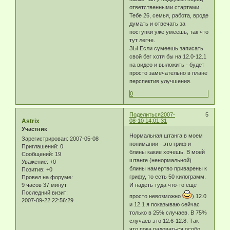
ответственными стартами...
Тебе 26, семья, работа, вроде
думать и отвечать за
поступки уже умеешь, так что
тут легче.
ЗЫ Если сумеешь записать
свой бег хотя бы на 12.0-12.1
на видео и выложить - будет
просто замечательно в плане
перспектив улучшения.
0
Поделиться
2007-
5
Astrix
08-10 14:01:31
Участник
Нормальная штанга в моем
Зарегистрирован
: 2007-05-08
понимании - это гриф и
Приглашений:
0
блины какие хочешь. В моей
Сообщений:
19
штанге (ненормальной)
Уважение:
+0
блины намертво приварены к
Позитив:
+0
грифу, то есть 50 килограмм.
Провел на форуме:
9 часов 37 минут
И надеть туда что-то еще
Последний визит:
просто невозможно
) 12.0
2007-09-22 22:56:29
и 12.1 я показываю сейчас
только в 25% случаев. В 75%
случаев это 12.6-12.8. Так
что пока радоваться особо