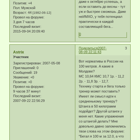
даже к октябрю успеешь, а
Позитив:
+4
если оставить до весны - тут
Пол:
Мужской
уж и быстрее сможешь. Даже
Возраст:
44
[1982-06-12]
неИМХО, у тебя потенциал
Провел на форуме:
практически в каждой
3 дня 7 часов
Последний визит:
составляющей бега...
2015-09-04 20:09:40
0
Поделиться
2007-
3
Astrix
08-09 22:11:43
Участник
Вот нормативы в России на
Зарегистрирован
: 2007-05-08
100 метров. А какие в
Приглашений:
0
Молдове?
Сообщений:
19
МС 10,64 КМС 10,7 1р. - 11,2
Уважение:
+0
2р. - 11,8 3р. - 12,7.
Позитив:
+0
Технику старта и бега только
Провел на форуме:
9 часов 37 минут
тренер может поставить?
Последний визит:
Имеет ли смысл идти к
2007-09-22 22:56:29
средненькому тренеру?
Штанга в 50 килограмм
подойдет? Другой штанги у
меня нет. Какие упражнения
со штангой делать? Мне
довольно давно запомнились
твои слова на этом форуме:
"Бегал я 100 м за 12.0, а что