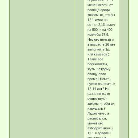
меня никого нет
вообще среди
знакомых, кто бы
12.1 имел на
сотне, 2.13. имел
на 800, и на 400
имел бы 57.6.
Неужто нельзя и
в возрасте 26 лет
выполнить 1р.
или кэмээса )
Такие все
пессимисты,
жуть. Каждому
овощу свое
время? Бегать
нужно начинать в
12-14 лет? Но
разве не на то
существуют
законы, чтобы их
нарушать )
Ладно чё-то я
расписался,
может кто
взбодрит меня )
12.1 я доволен
как слон ) В