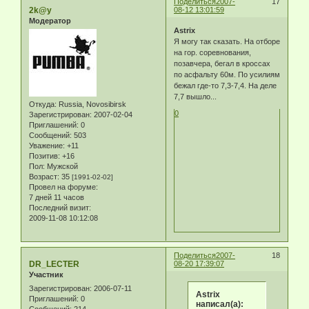
Поделиться
2007-
17
2k@y
08-12 13:01:59
Модератор
Astrix
Я могу так сказать. На отборе
на гор. соревнования,
позавчера, бегал в кроссах
по асфальту 60м. По усилиям
бежал где-то 7,3-7,4. На деле
7,7 вышло...
Откуда:
Russia, Novosibirsk
0
Зарегистрирован
: 2007-02-04
Приглашений:
0
Сообщений:
503
Уважение:
+11
Позитив:
+16
Пол:
Мужской
Возраст:
35
[1991-02-02]
Провел на форуме:
7 дней 11 часов
Последний визит:
2009-11-08 10:12:08
Поделиться
2007-
18
DR_LECTER
08-20 17:39:07
Участник
Зарегистрирован
: 2006-07-11
Astrix
Приглашений:
0
написал(а):
Сообщений:
214