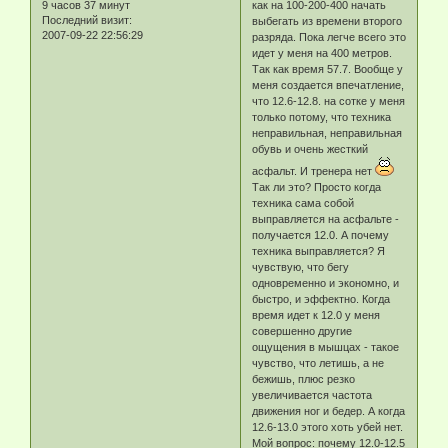
9 часов 37 минут
как на 100-200-400 начать
Последний визит:
выбегать из времени второго
2007-09-22 22:56:29
разряда. Пока легче всего это
идет у меня на 400 метров.
Так как время 57.7. Вообще у
меня создается впечатление,
что 12.6-12.8. на сотке у меня
только потому, что техника
неправильная, неправильная
обувь и очень жесткий
асфальт. И тренера нет
Так ли это? Просто когда
техника сама собой
выправляется на асфальте -
получается 12.0. А почему
техника выправляется? Я
чувствую, что бегу
одновременно и экономно, и
быстро, и эффектно. Когда
время идет к 12.0 у меня
совершенно другие
ощущения в мышцах - такое
чувство, что летишь, а не
бежишь, плюс резко
увеличивается частота
движения ног и бедер. А когда
12.6-13.0 этого хоть убей нет.
Мой вопрос: почему 12.0-12.5