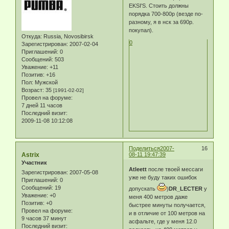
EKSI'S. Стоить должны
порядка 700-800р (везде по-
разному, я в нск за 690р.
покупал).
Откуда:
Russia, Novosibirsk
0
Зарегистрирован
: 2007-02-04
Приглашений:
0
Сообщений:
503
Уважение:
+11
Позитив:
+16
Пол:
Мужской
Возраст:
35
[1991-02-02]
Провел на форуме:
7 дней 11 часов
Последний визит:
2009-11-08 10:12:08
Поделиться
2007-
16
Astrix
08-11 19:47:39
Участник
Atleett
после твоей мессаги
Зарегистрирован
: 2007-05-08
уже не буду таких ошибок
Приглашений:
0
Сообщений:
19
допускать
)
DR_LECTER
у
Уважение:
+0
меня 400 метров даже
Позитив:
+0
быстрее минуты получается,
Провел на форуме:
и в отличие от 100 метров на
9 часов 37 минут
асфальте, где у меня 12.0
Последний визит: