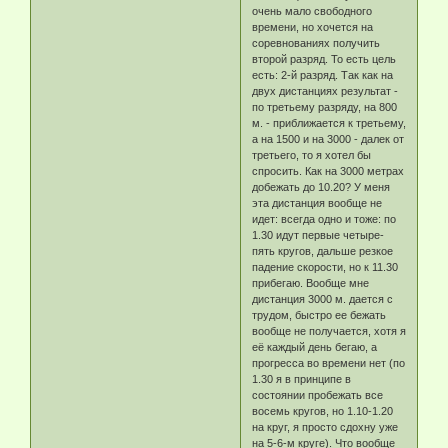
очень мало свободного
времени, но хочется на
соревнованиях получить
второй разряд. То есть цель
есть: 2-й разряд. Так как на
двух дистанциях результат -
по третьему разряду, на 800
м. - приближается к третьему,
а на 1500 и на 3000 - далек от
третьего, то я хотел бы
спросить. Как на 3000 метрах
добежать до 10.20? У меня
эта дистанция вообще не
идет: всегда одно и тоже: по
1.30 идут первые четыре-
пять кругов, дальше резкое
падение скорости, но к 11.30
прибегаю. Вообще мне
дистанция 3000 м. дается с
трудом, быстро ее бежать
вообще не получается, хотя я
её каждый день бегаю, а
прогресса во времени нет (по
1.30 я в принципе в
состоянии пробежать все
восемь кругов, но 1.10-1.20
на круг, я просто сдохну уже
на 5-6-м круге). Что вообще