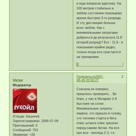
и еще вопросик вдогонку. На
100 метров стабильно в
любом состоянии показываю
время быстрее 3-го разряда.
И эту дистанцию больше
всех люблю. Как с
минимальными затратами
добраться до результата 11.8
(второй разряд)? Его - 11.8 - я
показываю крайне редко,
только когда все срастается
на тренировке.
0
Поделиться
2007-
2
Victor
08-09 20:50:27
Модератор
Сначала не поверил,
пришлось проверить... Во
блин, у нас в Молдове 2-й
быстрее на сотке.
Минимальные затраты -
первое, что пришло в голову,
Откуда:
Кишинев
это техника старта и бега
Зарегистрирован
: 2006-07-09
плюс штанга плюс креатин
Приглашений:
0
перед самим бегом. На все
Сообщений:
753
про все - месяца 2-3, т.е.
Уважение:
+20