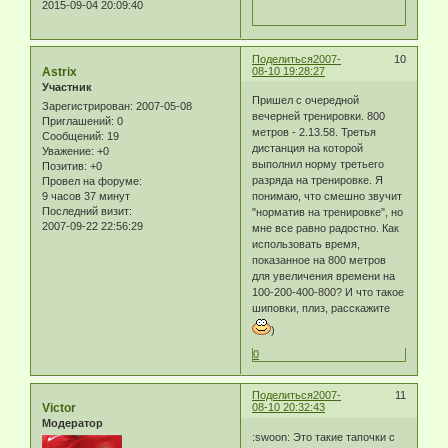
2015-09-04 20:09:40
Поделиться
2007-
10
Astrix
08-10 19:28:27
Участник
Пришел с очередной
Зарегистрирован
: 2007-05-08
вечерней тренировки. 800
Приглашений:
0
метров - 2.13.58. Третья
Сообщений:
19
дистанция на которой
Уважение:
+0
выполнил норму третьего
Позитив:
+0
разряда на тренировке. Я
Провел на форуме:
9 часов 37 минут
понимаю, что смешно звучит
Последний визит:
"норматив на тренировке", но
2007-09-22 22:56:29
мне все равно радостно. Как
использовать время,
показанное на 800 метров
для увеличения времени на
100-200-400-800? И что такое
шиповки, плиз, расскажите
)
0
Поделиться
2007-
11
Victor
08-10 20:32:43
Модератор
:swoon: Это такие тапочки с