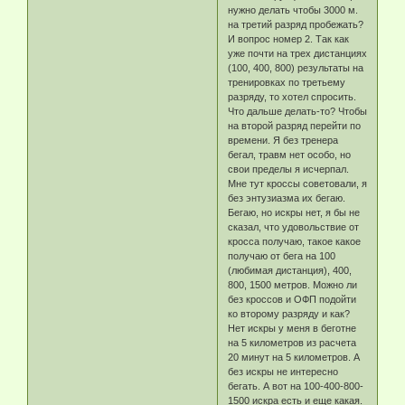
нужно делать чтобы 3000 м.
на третий разряд пробежать?
И вопрос номер 2. Так как
уже почти на трех дистанциях
(100, 400, 800) результаты на
тренировках по третьему
разряду, то хотел спросить.
Что дальше делать-то? Чтобы
на второй разряд перейти по
времени. Я без тренера
бегал, травм нет особо, но
свои пределы я исчерпал.
Мне тут кроссы советовали, я
без энтузиазма их бегаю.
Бегаю, но искры нет, я бы не
сказал, что удовольствие от
кросса получаю, такое какое
получаю от бега на 100
(любимая дистанция), 400,
800, 1500 метров. Можно ли
без кроссов и ОФП подойти
ко второму разряду и как?
Нет искры у меня в беготне
на 5 километров из расчета
20 минут на 5 километров. А
без искры не интересно
бегать. А вот на 100-400-800-
1500 искра есть и еще какая.