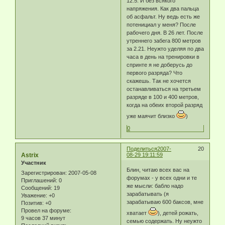
12.5. И без всякого
напряжения. Как два пальца
об асфальт. Ну ведь есть же
потенициал у меня? После
рабочего дня. В 26 лет. После
утреннего забега 800 метров
за 2.21. Неужто уделяя по два
часа в день на тренировки в
спринте я не доберусь до
первого разряда? Что
скажешь. Так не хочется
останавливаться на третьем
разряде в 100 и 400 метров,
когда на обеих второй разряд
уже маячит близко
)
0
Поделиться
2007-
20
Astrix
08-29 19:11:59
Участник
Блин, читаю всех вас на
Зарегистрирован
: 2007-05-08
форумах - у всех одни и те
Приглашений:
0
же мысли: бабло надо
Сообщений:
19
зарабатывать (я
Уважение:
+0
зарабатываю 600 баксов, мне
Позитив:
+0
Провел на форуме:
хватает
), детей рожать,
9 часов 37 минут
семью содержать. Ну неужто