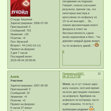
гвоздиками на подошве.
Говорят, сильно улучшают
результат, причем так, что
некоторые мастера в
кроссовках по асфальту из
Откуда:
Кишинев
13-ти не выходят... Эх,
Зарегистрирован
: 2006-07-09
помню аргументацию моего
Приглашений:
0
физрука в ответ на
Сообщений:
753
бессмысленность сдачи
Уважение:
+20
мною нормативов в беге - "по
Позитив:
+4
дорожке каждый дурак может,
Пол:
Мужской
Возраст:
44
ты по асфальту давай..."
[1982-06-12]
Провел на форуме:
0
3 дня 7 часов
Последний визит:
2015-09-04 20:09:40
Поделиться
2007-
12
Astrix
08-10 21:27:08
Участник
Victor
, ну я тут только одно
Зарегистрирован
: 2007-05-08
могу сказать: всё моё время
Приглашений:
0
на всех дистанциях показано
Сообщений:
19
на асфальте. Вдобавок на
Уважение:
+0
асфальте по которому часто
Позитив:
+0
ездят машины, то есть с
Провел на форуме:
9 часов 37 минут
выбоинами редкими
(