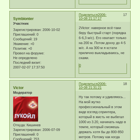
Поделиться
2006-
17
Symbionter
10-08 21:17:17
Участник
2Victor: наверное всё-таки
Зарегистрирован
: 2006-10-02
беру быстрый старт (порядка
Приглашений:
0
6-6,3 м/с). Его хватает только
Сообщений:
19
на 200 м. Потом дохну до 4-5
Уважение:
+0
м/с. А на 300 м я кстати
Позитив:
+0
прилично выкладываюсь, не
Провел на форуме:
Не определено
скажи.
Последний визит:
0
2007-02-07 17:37:50
Поделиться
2006-
18
Victor
10-08 21:31:21
Модератор
Ну так потому и удивляюсь...
На мой жутко
профессиональный в этом
виде взгляд спринтера,
который в жисть не выбегал
1000 из 3.20, начинать надо в
Откуда:
Кишинев
темпе, который сможешь
Зарегистрирован
: 2006-07-09
держать хотя бы до 800-850
Приглашений:
0
метров. Потому как когда
Сообщений:
753