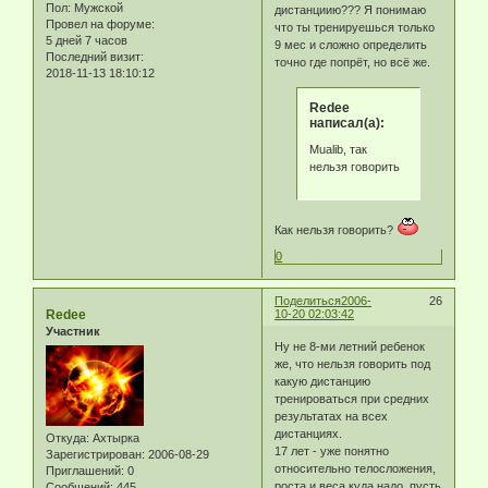
Пол:
Мужской
дистанциию??? Я понимаю
Провел на форуме:
что ты тренируешься только
5 дней 7 часов
9 мес и сложно определить
Последний визит:
точно где попрёт, но всё же.
2018-11-13 18:10:12
Redee
написал(а):
Mualib, так
нельзя говорить
Как нельзя говорить?
0
Поделиться
2006-
26
Redee
10-20 02:03:42
Участник
Ну не 8-ми летний ребенок
же, что нельзя говорить под
какую дистанцию
тренироваться при средних
результатах на всех
дистанциях.
Откуда:
Ахтырка
17 лет - уже понятно
Зарегистрирован
: 2006-08-29
относительно телосложения,
Приглашений:
0
роста и веса куда надо, пусть
Сообщений:
445