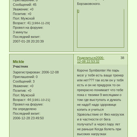
Борзаковского.
Сообщений:
45
Уважение:
+0
0
Позитив:
+0
Пол:
Мужской
Возраст:
41
[1984-11-29]
Провел на форуме:
3 минуты
Последний визит:
2007-01-28 20:20:39
Поделиться
2006-
38
Mickle
12-08 22:53:32
Участник
Короче Symbionter Не парь
Зарегистрирован
: 2006-12-08
мозг у тебя есть ваще тренер
Приглашений:
0
или нет??? так если он у тебя
Сообщений:
3
есть и он не придурок то он
Уважение:
+0
прекрасно понимает что тебе
Позитив:
+0
пока с твоими 9 месяцами о
Пол:
Мужской
Возраст:
44
том где выступать и думать
[1981-10-21]
Провел на форуме:
не надо!! надо здоровице
Не определено
копить и учиться
Последний визит:
Удовольствие от Физ нагрузок
2006-12-28 23:49:50
и в частности от бега
получать!! а через пару лет
не раньше Когда болеть при
высоких нагрузках