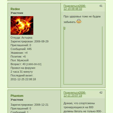
Поделиться
2006-
41
Redee
12-19 09:48:10
Участник
Про здоровье тоже не будем
забывать
0
Откуда:
Ахтырка
Зарегистрирован
: 2006-08-29
Приглашений:
0
Сообщений:
445
Уважение:
+4
Позитив:
+6
Пол:
Мужской
Возраст:
40
[1986-08-02]
Провел на форуме:
2 часа 31 минуту
Последний визит:
2011-12-25 22:08:18
Поделиться
2006-
42
Phantom
12-21 23:07:19
Участник
Думаю, что спортсмены
Зарегистрирован
: 2006-12-21
тренирующиеся на 800
Приглашений:
0
должны бегать не только 800-
Сообщений:
1