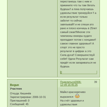
перестанешь там с ним и
прикините что ты там бегать
будешь!! а пока получаешь
удовольствие тренеруйся !! а
если результат только
заботит то сейчас
завязывай!! и не спеши ато
рано и плохо кончишь в 25лет
самый смак!!Многие эти
чемпионы юниоры кудато
пропадают потом с концами!!
самое главное здоровье!! А
спорт это не просто
результат в цифрах а это
Сила духа!! Совершенствуй
себя!! Удачи Результат сам
придёт если запариваться не
будешь
0
Поделиться
2006-
39
Begun
12-09 16:45:26
Участник
Майкл красноречиво
Откуда:
Кишинёв
выразился
Зарегистрирован
: 2006-10-31
Приглашений:
0
На счёт здоровья и
Сообщений:
45
удовольствия