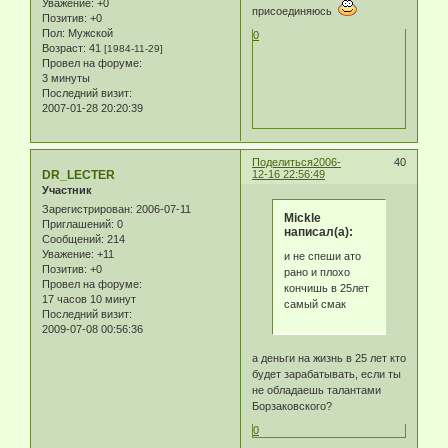
Уважение:
+0
присоединяюсь
Позитив:
+0
Пол:
Мужской
0
Возраст:
41
[1984-11-29]
Провел на форуме:
3 минуты
Последний визит:
2007-01-28 20:20:39
Поделиться
2006-
40
DR_LECTER
12-16 22:56:49
Участник
Зарегистрирован
: 2006-07-11
Mickle
Приглашений:
0
написал(а):
Сообщений:
214
Уважение:
+11
и не спеши ато
Позитив:
+0
рано и плохо
Провел на форуме:
кончишь в 25лет
17 часов 10 минут
самый смак
Последний визит:
2009-07-08 00:56:36
а деньги на жизнь в 25 лет кто
будет зарабатывать, если ты
не обладаешь талантами
Борзаковского?
0