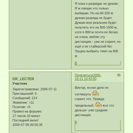
Я пока о разрядах не думаю.
Я ж говорю что только
выбираю. Но на 60-200 м
думаю разряда не будет.
Думаю мне реальнее будет
получить его на 800-1500 м,
хотя я 800 м почти не бегаю,
не очень люблю эту
дистанцию - уже не спринт, но
ещё и не стайерский бег.
Трудно выбрать темп на 800
м.
0
Поделиться
2006-
35
DR_LECTER
10-21 14:43:50
Участник
Виктор, ясное дело не
Зарегистрирован
: 2006-07-11
Приглашений:
0
соглашусь
)
Сообщений:
214
спринт это. Правда
Уважение:
+11
предельный.
) все что
Позитив:
+0
дальше- уже средние
Провел на форуме:
дистанции.
17 часов 10 минут
Последний визит:
0
2009-07-08 00:56:36