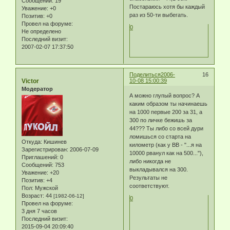
Сообщений:
19
Постараюсь хотя бы каждый
Уважение:
+0
раз из 50-ти выбегать.
Позитив:
+0
Провел на форуме:
0
Не определено
Последний визит:
2007-02-07 17:37:50
Поделиться
2006-
16
Victor
10-08 15:00:39
Модератор
А можно глупый вопрос? А
каким образом ты начинаешь
на 1000 первые 200 за 31, а
300 по личке бежишь за
44??? Ты либо со всей дури
ломишься со старта на
Откуда:
Кишинев
километр (как у ВВ - "...я на
Зарегистрирован
: 2006-07-09
10000 рванул как на 500..."),
Приглашений:
0
либо никогда не
Сообщений:
753
выкладывался на 300.
Уважение:
+20
Результаты не
Позитив:
+4
соответствуют.
Пол:
Мужской
Возраст:
44
[1982-06-12]
0
Провел на форуме:
3 дня 7 часов
Последний визит:
2015-09-04 20:09:40