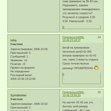
тоже примерно за 39-43 сек.
Подскажите, какими
тренировками ликвидировать
эту нехватку скорости?
Результат в среднем 3:25-
3:30. Наилучший - 3:18.
0
Поделиться
2006-
14
toha
10-06 23:19:37
Участник
бегай на тренеровках
Зарегистрирован
: 2006-10-06
несколько раз(5-6) 300
Приглашений:
0
метров примерно по 42-43
Сообщений:
1
сек. через 3 минуты отдыха.
Уважение:
+0
Сразу почувствуешь
Позитив:
+0
Провел на форуме:
разницу! ПРОВЕРЕННО
Не определено
0
Последний визит:
2006-10-06 23:22:00
Поделиться
2006-
15
Symbionter
10-06 23:59:18
Участник
Ну насчёт 42-43 сек это
Зарегистрирован
: 2006-10-02
быстро, мой рекорд
Приглашений:
0
слабенький - 44,1 сек.