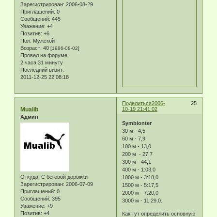
Зарегистрирован
: 2006-08-29
Приглашений:
0
Сообщений:
445
Уважение:
+4
Позитив:
+6
Пол:
Мужской
Возраст:
40
[1986-08-02]
Провел на форуме:
2 часа 31 минуту
Последний визит:
2011-12-25 22:08:18
Поделиться
2006-
25
Mualib
10-19 21:41:02
Админ
Symbionter
30 м - 4,5
60 м - 7,9
100 м - 13,0
200 м - 27,7
300 м - 44,1
400 м - 1:03,0
Откуда:
С беговой дорожки
1000 м - 3:18,0
Зарегистрирован
: 2006-07-09
1500 м - 5:17,5
Приглашений:
0
2000 м - 7:20,0
Сообщений:
395
3000 м - 11:29,0.
Уважение:
+9
Позитив:
+4
Как тут определить основную