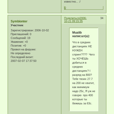
известно... :/
0
Поделиться
2006-
34
Symbionter
10-21 09:15:35
Участник
Зарегистрирован
: 2006-10-02
Mualib
Приглашений:
0
написал(а):
Сообщений:
19
Уважение:
+0
Что в средних
Позитив:
+0
дистанциях НЕ
Провел на форуме:
НУЖЕН
Не определено
спринт???? Чего
Последний визит:
ты ХОЧЕШЬ
2007-02-07 17:37:50
добиться в
средних
дистанциях? I
разряд на 800?
Тебе твоих 27.7
на 200 не хватит,
как минимум
надо 25с, Я уж не
говорю про 400
которые ты
бежишь за 63с.