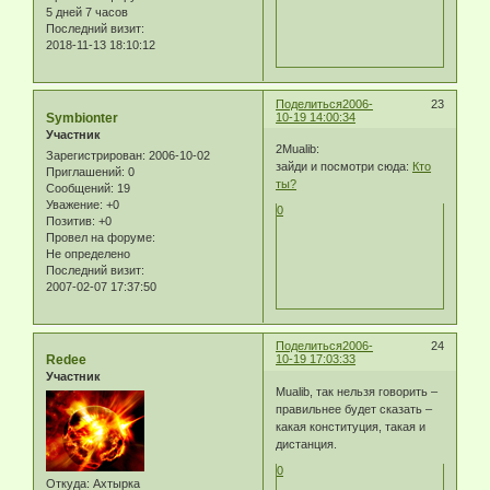
5 дней 7 часов
Последний визит:
2018-11-13 18:10:12
Поделиться
2006-
23
Symbionter
10-19 14:00:34
Участник
2Mualib:
Зарегистрирован
: 2006-10-02
зайди и посмотри сюда:
Кто
Приглашений:
0
ты?
Сообщений:
19
Уважение:
+0
0
Позитив:
+0
Провел на форуме:
Не определено
Последний визит:
2007-02-07 17:37:50
Поделиться
2006-
24
Redee
10-19 17:03:33
Участник
Mualib, так нельзя говорить –
правильнее будет сказать –
какая конституция, такая и
дистанция.
0
Откуда:
Ахтырка