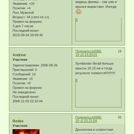
видишь финиш - там уже и
Уважение:
+20
крылья вырастают. Иногда
Позитив:
+4
Пол:
Мужской
Возраст:
44
[1982-06-12]
0
Провел на форуме:
3 дня 7 часов
Последний визит:
2015-09-04 20:09:40
Поделиться
2006-
19
Andrew
10-10 23:20:01
Участник
Symbionter бегай больше
Зарегистрирован
: 2006-08-26
кроссы 10-15 км и тогда
Приглашений:
0
результат появится!!!!!!!!!!!
Сообщений:
14
Уважение:
+0
0
Позитив:
+0
Провел на форуме:
Не определено
Последний визит:
2006-11-03 22:10:44
Поделиться
2006-
20
Redee
10-11 01:21:04
Участник
Дыхалочка и скоростная