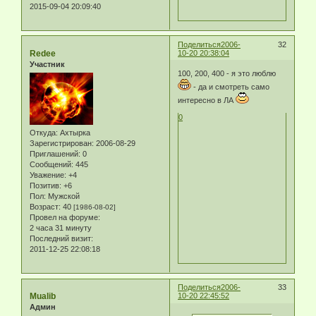
2015-09-04 20:09:40
Поделиться
2006-
32
Redee
10-20 20:38:04
Участник
100, 200, 400 - я это люблю
- да и смотреть само
интересно в ЛА
0
Откуда:
Ахтырка
Зарегистрирован
: 2006-08-29
Приглашений:
0
Сообщений:
445
Уважение:
+4
Позитив:
+6
Пол:
Мужской
Возраст:
40
[1986-08-02]
Провел на форуме:
2 часа 31 минуту
Последний визит:
2011-12-25 22:08:18
Поделиться
2006-
33
Mualib
10-20 22:45:52
Админ