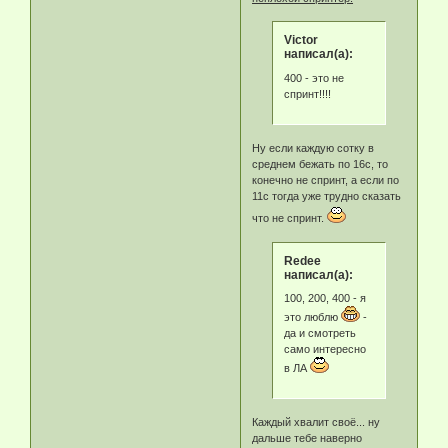
Victor
написал(а):
400 - это не
спринт!!!!
Ну если каждую сотку в
среднем бежать по 16с, то
конечно не спринт, а если по
11с тогда уже трудно сказать
что не спринт.
Redee
написал(а):
100, 200, 400 - я
это люблю
-
да и смотреть
само интересно
в ЛА
Каждый хвалит своё... ну
дальше тебе наверно