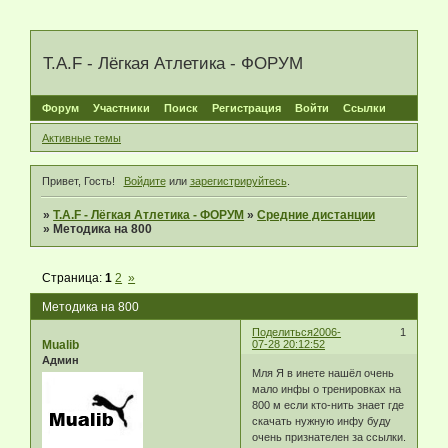
T.A.F - Лёгкая Атлетика - ФОРУМ
Форум
Участники
Поиск
Регистрация
Войти
Ссылки
Активные темы
Привет, Гость!
Войдите
или
зарегистрируйтесь
.
»
T.A.F - Лёгкая Атлетика - ФОРУМ
»
Средние дистанции
»
Методика на 800
Страница:
1
2
»
Методика на 800
Поделиться
2006-
1
Mualib
07-28 20:12:52
Админ
Мля Я в инете нашёл очень
мало инфы о тренировках на
800 м если кто-нить знает где
скачать нужную инфу буду
очень признателен за ссылки.