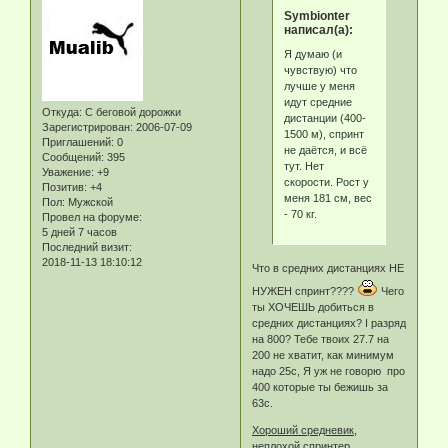
Symbionter
написал(а):
Я думаю (и
чувствую) что
лучше у меня
идут средние
Откуда:
С беговой дорожки
дистанции (400-
Зарегистрирован
: 2006-07-09
1500 м), спринт
Приглашений:
0
не даётся, и всё
Сообщений:
395
тут. Нет
Уважение:
+9
скорости. Рост у
Позитив:
+4
меня 181 см, вес
Пол:
Мужской
- 70 кг.
Провел на форуме:
5 дней 7 часов
Последний визит:
2018-11-13 18:10:12
Что в средних дистанциях НЕ
НУЖЕН спринт????
Чего
ты ХОЧЕШЬ добиться в
средних дистанциях? I разряд
на 800? Тебе твоих 27.7 на
200 не хватит, как минимум
надо 25с, Я уж не говорю про
400 которые ты бежишь за
63с.
Хороший средневик,
неплохой спринтер.