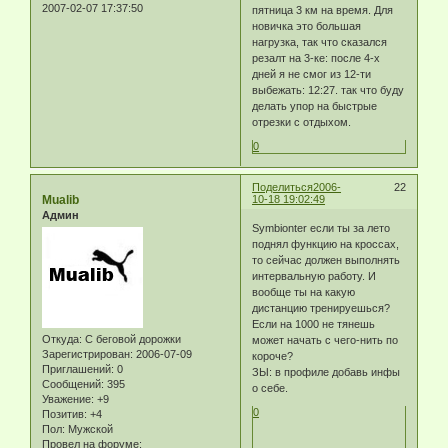
2007-02-07 17:37:50
пятница 3 км на время. Для
новичка это большая
нагрузка, так что сказался
резалт на 3-ке: после 4-х
дней я не смог из 12-ти
выбежать: 12:27. так что буду
делать упор на быстрые
отрезки с отдыхом.
0
Поделиться
2006-
22
Mualib
10-18 19:02:49
Админ
Symbionter если ты за лето
поднял функцию на кроссах,
то сейчас должен выполнять
интервальную работу. И
вообще ты на какую
дистанцию тренируешься?
Если на 1000 не тянешь
Откуда:
С беговой дорожки
может начать с чего-нить по
Зарегистрирован
: 2006-07-09
короче?
Приглашений:
0
ЗЫ: в профиле добавь инфы
Сообщений:
395
о себе.
Уважение:
+9
0
Позитив:
+4
Пол:
Мужской
Провел на форуме: