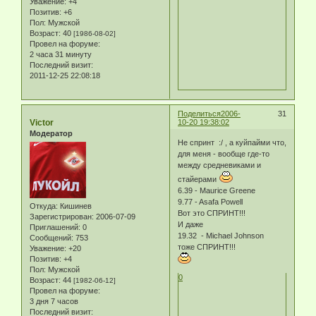
Уважение:
+4
Позитив:
+6
Пол:
Мужской
Возраст:
40
[1986-08-02]
Провел на форуме:
2 часа 31 минуту
Последний визит:
2011-12-25 22:08:18
Поделиться
2006-
31
Victor
10-20 19:38:02
Модератор
Не спринт :/ , а куйпайми что,
для меня - вообще где-то
между средневиками и
стайерами
6.39 - Maurice Greene
9.77 - Asafa Powell
Откуда:
Кишинев
Вот это СПРИНТ!!!
Зарегистрирован
: 2006-07-09
И даже
Приглашений:
0
19.32 - Michael Johnson
Сообщений:
753
тоже СПРИНТ!!!
Уважение:
+20
Позитив:
+4
Пол:
Мужской
0
Возраст:
44
[1982-06-12]
Провел на форуме:
3 дня 7 часов
Последний визит: