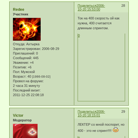
Поделиться
2006-
28
Redee
10-20 15:53:00
Участник
Ток на 400 скорость ой как
нужна, 400 считается
длинным спринтом.
0
Откуда:
Ахтырка
Зарегистрирован
: 2006-08-29
Приглашений:
0
Сообщений:
445
Уважение:
+4
Позитив:
+6
Пол:
Мужской
Возраст:
40
[1986-08-02]
Провел на форуме:
2 часа 31 минуту
Последний визит:
2011-12-25 22:08:18
Поделиться
2006-
29
Victor
10-20 18:15:01
Модератор
ЛЕКТЕР со мной поспорит, но
400 - это не спринт!!!!
0