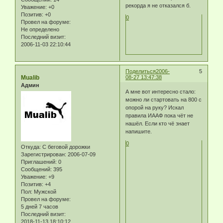
рекорда я не отказался б.
Уважение:
+0
Позитив:
+0
0
Провел на форуме:
Не определено
Последний визит:
2006-11-03 22:10:44
Поделиться
2006-
5
Mualib
08-27 13:47:38
Админ
А мне вот интересно стало:
можно ли стартовать на 800 с
опорой на руку? Искал
правила ИААФ пока чёт не
нашёл. Если кто чё знает
напишите.
0
Откуда:
С беговой дорожки
Зарегистрирован
: 2006-07-09
Приглашений:
0
Сообщений:
395
Уважение:
+9
Позитив:
+4
Пол:
Мужской
Провел на форуме:
5 дней 7 часов
Последний визит:
2018-11-13 18:10:12