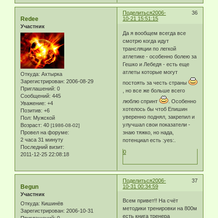
Поделиться
2006-
36
Redee
10-21 15:51:15
Участник
Да я вообщем всегда все
смотрю когда идут
трансляции по легкой
атлетике - особенно болею за
Гешко и Лебедя - есть еще
атлеты которые могут
Откуда:
Ахтырка
Зарегистрирован
: 2006-08-29
постоять за честь страны
Приглашений:
0
, но все же больше всего
Сообщений:
445
люблю спринт
. Особенно
Уважение:
+4
хотелось бы чтоб Епишин
Позитив:
+6
уверенно поднял, закрепил и
Пол:
Мужской
улучшал свои показатели -
Возраст:
40
[1986-08-02]
Провел на форуме:
знаю тяжко, но нада,
2 часа 31 минуту
потенциал есть :yes:.
Последний визит:
0
2011-12-25 22:08:18
Поделиться
2006-
37
Begun
10-31 00:34:59
Участник
Всем привет!! На счёт
Откуда:
Кишинёв
методики тренировки на 800м
Зарегистрирован
: 2006-10-31
есть книга тренера
Приглашений:
0