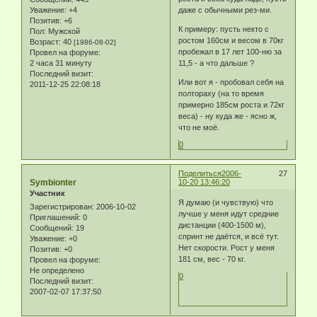
Уважение:
+4
даже с обычными рез-ми.
Позитив:
+6
К примеру: пусть некто с
Пол:
Мужской
ростом 160см и весом в 70кг
Возраст:
40
[1986-08-02]
пробежал в 17 лет 100-ню за
Провел на форуме:
2 часа 31 минуту
11,5 - а что дальше ?
Последний визит:
Или вот я - пробовал себя на
2011-12-25 22:08:18
полтораху (на то время
примерно 185см роста и 72кг
веса) - ну куда же - ясно ж,
что не моё.
0
Поделиться
2006-
27
Symbionter
10-20 13:46:20
Участник
Я думаю (и чувствую) что
Зарегистрирован
: 2006-10-02
лучше у меня идут средние
Приглашений:
0
дистанции (400-1500 м),
Сообщений:
19
спринт не даётся, и всё тут.
Уважение:
+0
Нет скорости. Рост у меня
Позитив:
+0
181 см, вес - 70 кг.
Провел на форуме:
Не определено
0
Последний визит:
2007-02-07 17:37:50