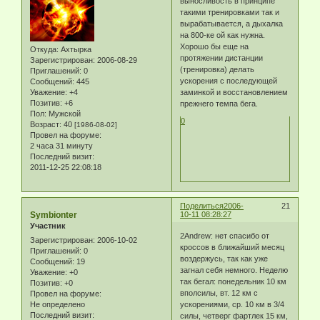
выносливость в принципе
такими тренировками так и
вырабатывается, а дыхалка
на 800-ке ой как нужна.
Хорошо бы еще на
Откуда:
Ахтырка
протяжении дистанции
Зарегистрирован
: 2006-08-29
(тренировка) делать
Приглашений:
0
ускорения с последующей
Сообщений:
445
Уважение:
+4
заминкой и восстановлением
Позитив:
+6
прежнего темпа бега.
Пол:
Мужской
0
Возраст:
40
[1986-08-02]
Провел на форуме:
2 часа 31 минуту
Последний визит:
2011-12-25 22:08:18
Поделиться
2006-
21
Symbionter
10-11 08:28:27
Участник
2Andrew: нет спасибо от
Зарегистрирован
: 2006-10-02
кроссов в ближайший месяц
Приглашений:
0
воздержусь, так как уже
Сообщений:
19
загнал себя немного. Неделю
Уважение:
+0
так бегал: понедельник 10 км
Позитив:
+0
вполсилы, вт. 12 км с
Провел на форуме:
Не определено
ускорениями, ср. 10 км в 3/4
Последний визит:
силы, четверг фартлек 15 км,