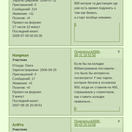
Зарегистрирован
: 2006-07-11
800 метров та дистанция где
Приглашений:
0
уже есть время подумать о
Сообщений:
214
том как бежать.
Уважение:
+11
а старт вообще неважен.
Позитив:
+0
Провел на форуме:
0
17 часов 10 минут
Последний визит:
2009-07-08 00:56:36
Поделиться
2006-
8
Hangman
08-31 16:52:50
Участник
Если бы на колодки
Откуда:
Омск
800метровиков поставили -
Зарегистрирован
: 2006-08-25
это было бы интересно
Приглашений:
0
посмотреть! У нас парни,
Сообщений:
17
которые бегали в основном
Уважение:
+0
800, когда их ставили на 400,
Позитив:
+0
Провел на форуме:
спрашивали у спринтеров,
5 минут
как ставить колодки
Последний визит:
правильно...
2007-08-26 20:49:51
0
Поделиться
2006-
9
ArtPro
09-03 15:13:56
Участник