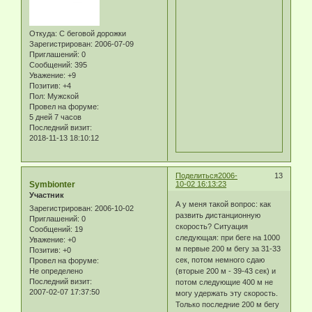
Откуда:
С беговой дорожки
Зарегистрирован
: 2006-07-09
Приглашений:
0
Сообщений:
395
Уважение:
+9
Позитив:
+4
Пол:
Мужской
Провел на форуме:
5 дней 7 часов
Последний визит:
2018-11-13 18:10:12
Поделиться
2006-
13
Symbionter
10-02 16:13:23
Участник
А у меня такой вопрос: как
Зарегистрирован
: 2006-10-02
развить дистанционную
Приглашений:
0
скорость? Ситуация
Сообщений:
19
следующая: при беге на 1000
Уважение:
+0
м первые 200 м бегу за 31-33
Позитив:
+0
сек, потом немного сдаю
Провел на форуме:
Не определено
(вторые 200 м - 39-43 сек) и
Последний визит:
потом следующие 400 м не
2007-02-07 17:37:50
могу удержать эту скорость.
Только последние 200 м бегу