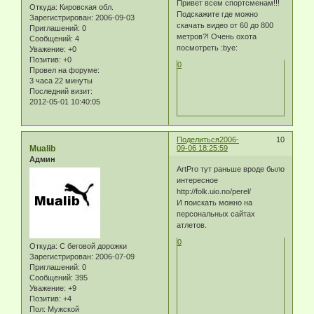
Привет всем спортсменам!!!
Откуда:
Кировская обл.
Подскажите где можно
Зарегистрирован
: 2006-09-03
скачать видео от 60 до 800
Приглашений:
0
метров?! Очень охота
Сообщений:
4
посмотреть :bye:
Уважение:
+0
Позитив:
+0
0
Провел на форуме:
3 часа 22 минуты
Последний визит:
2012-05-01 10:40:05
Поделиться
2006-
10
Mualib
09-06 18:25:59
Админ
ArtPro тут раньше вроде было
интересное
http://folk.uio.no/perel/
И поискать можно на
персональных сайтах
атлетов.
0
Откуда:
С беговой дорожки
Зарегистрирован
: 2006-07-09
Приглашений:
0
Сообщений:
395
Уважение:
+9
Позитив:
+4
Пол:
Мужской