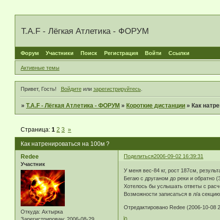
T.A.F - Лёгкая Атлетика - ФОРУМ
Форум
Участники
Поиск
Регистрация
Войти
Ссылки
Активные темы
Привет, Гость!
Войдите
или
зарегистрируйтесь
.
»
T.A.F - Лёгкая Атлетика - ФОРУМ
»
Короткие дистанции
»
Как натре
Страница:
1
2
3
»
Как натренироваться на 100м ?
Redee
Поделиться
2006-09-02 16:39:31
Участник
У меня вес-84 кг, рост 187см, результа
Бегаю с друганом до реки и обратно (
Хотелось бы услышать ответы с расче
Возможности записаться в л/а секцию
Отредактировано Redee (2006-10-08 2
Откуда:
Ахтырка
Зарегистрирован
: 2006-08-29
0