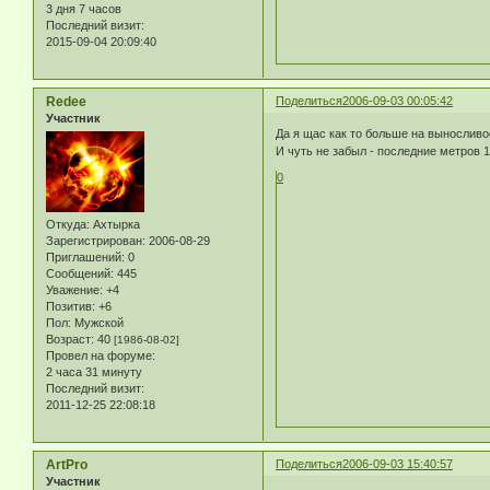
3 дня 7 часов
Последний визит:
2015-09-04 20:09:40
Redee
Поделиться
2006-09-03 00:05:42
Участник
Да я щас как то больше на выносливо
И чуть не забыл - последние метров 
0
Откуда:
Ахтырка
Зарегистрирован
: 2006-08-29
Приглашений:
0
Сообщений:
445
Уважение:
+4
Позитив:
+6
Пол:
Мужской
Возраст:
40
[1986-08-02]
Провел на форуме:
2 часа 31 минуту
Последний визит:
2011-12-25 22:08:18
ArtPro
Поделиться
2006-09-03 15:40:57
Участник