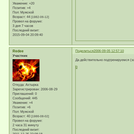
Уважение:
+20
Позитив:
+4
Пол:
Мужской
Возраст:
44
[1982-06-12]
Провел на форуме:
3 дня 7 часов
Последний визит:
2015-09-04 20:09:40
Redee
Поделиться
2006-09-05 12:57:10
Участник
Да действительно подтренируемся (з
0
Откуда:
Ахтырка
Зарегистрирован
: 2006-08-29
Приглашений:
0
Сообщений:
445
Уважение:
+4
Позитив:
+6
Пол:
Мужской
Возраст:
40
[1986-08-02]
Провел на форуме:
2 часа 31 минуту
Последний визит: