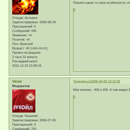
Пишите какие то свои особенности, о
0
Откуда:
Ахтырка
Зарегистрирован
: 2006-08-29
Приглашений:
0
Сообщений:
445
Уважение:
+4
Позитив:
+6
Пол:
Мужской
Возраст:
40
[1986-08-02]
Провел на форуме:
2 часа 31 минуту
Последний визит:
2011-12-25 22:08:18
Victor
Поделиться
2006-09-05 10:32:06
Модератор
Мое мнение - 400 и 200. А там видно б
0
Откуда:
Кишинев
Зарегистрирован
: 2006-07-09
Приглашений:
0
Сообщений:
753