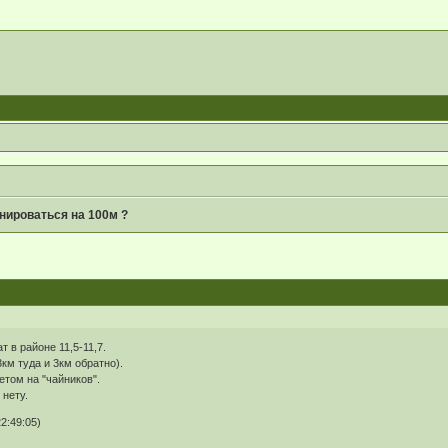
нироваться на 100м ?
т в районе 11,5-11,7.
3км туда и 3км обратно).
том на "чайников".
 нету.
2:49:05)