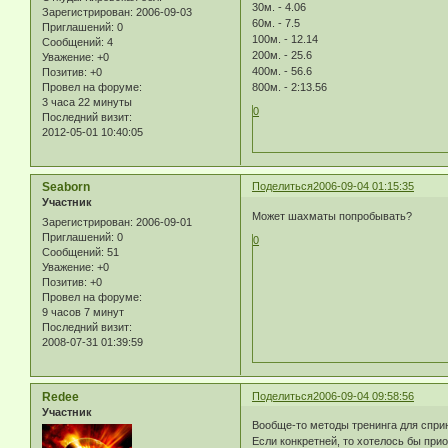
30м. - 4.06
Зарегистрирован
: 2006-09-03
60м. - 7.5
Приглашений:
0
100м. - 12.14
Сообщений:
4
200м. - 25.6
Уважение:
+0
400м. - 56.6
Позитив:
+0
Провел на форуме:
800м. - 2:13.56
3 часа 22 минуты
0
Последний визит:
2012-05-01 10:40:05
Seaborn
Поделиться
2006-09-04 01:15:35
Участник
Может шахматы попробывать?
Зарегистрирован
: 2006-09-01
Приглашений:
0
0
Сообщений:
51
Уважение:
+0
Позитив:
+0
Провел на форуме:
9 часов 7 минут
Последний визит:
2008-07-31 01:39:59
Redee
Поделиться
2006-09-04 09:58:56
Участник
Вообще-то методы тренинга для спри
Если конкретней, то хотелось бы прио