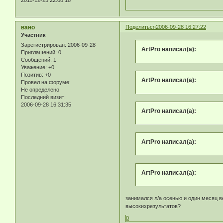
2011-12-25 22:08:18
вано
Поделиться
2006-09-28 16:27:22
Участник
Зарегистрирован
: 2006-09-28
ArtPro написал(а):
Приглашений:
0
Сообщений:
1
Уважение:
+0
Позитив:
+0
ArtPro написал(а):
Провел на форуме:
Не определено
Последний визит:
2006-09-28 16:31:35
ArtPro написал(а):
ArtPro написал(а):
ArtPro написал(а):
занимался л/a осенью и один месяц 
высокихрезультатов?
0