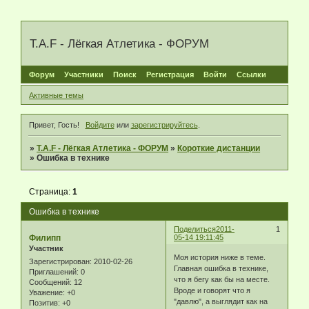
T.A.F - Лёгкая Атлетика - ФОРУМ
Форум
Участники
Поиск
Регистрация
Войти
Ссылки
Активные темы
Привет, Гость!
Войдите
или
зарегистрируйтесь
.
»
T.A.F - Лёгкая Атлетика - ФОРУМ
»
Короткие дистанции
»
Ошибка в технике
Страница:
1
Ошибка в технике
Поделиться
2011-
1
Филипп
05-14 19:11:45
Участник
Моя история ниже в теме.
Зарегистрирован
: 2010-02-26
Главная ошибка в технике,
Приглашений:
0
что я бегу как бы на месте.
Сообщений:
12
Вроде и говорят что я
Уважение:
+0
"давлю", а выглядит как на
Позитив:
+0