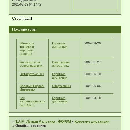
Последний визит:
2011-07-19 04:17:42
Страница:
1
Похожие темы
ВАжность
Короткие
2009-08-20
техники в
дистанции
коротком
спринте
как бежать на
Спортивная
2008-01-27
соревнованиях
литература
Эстафета 4*100
Короткие
2008-06-10
дистанции
Валерий Борзов.
Спортсмены
2008-06-06
Интервью
Как
Короткие
2008-03-18
натренироваться
дистанции
на 100м ?
»
T.A.F - Лёгкая Атлетика - ФОРУМ
»
Короткие дистанции
»
Ошибка в технике