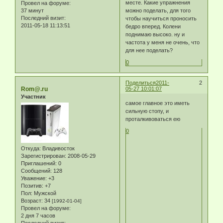
месте. Какие упражнения
Провел на форуме:
37 минут
можно поделать, для того
Последний визит:
чтобы научиться проносить
2011-05-18 11:13:51
бедро вперед. Колени
поднимаю высоко. ну и
частота у меня не очень, что
для нее поделать?
0
Поделиться
2011-
2
Rom@.ru
05-27 10:01:07
Участник
самое главное это иметь
сильную стопу, и
проталкивоваться ею
0
Откуда:
Владивосток
Зарегистрирован
: 2008-05-29
Приглашений:
0
Сообщений:
128
Уважение:
+3
Позитив:
+7
Пол:
Мужской
Возраст:
34
[1992-01-04]
Провел на форуме:
2 дня 7 часов