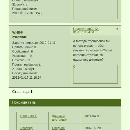
Провел на форуме:
31 минуту
Последний визит:
2012-01-12 16:51:45
Поделиться
2012-
4
WHIFF
01-15 10:34:34
Участник
А методы тренировок ты
Зарегистрирован
: 2012-01-11
используешь ,чтобы
Приглашений:
0
улучшить результат?если
Сообщений:
6
бегаешь отрезки, то
Уважение:
+0
насколько длинные?
Позитив:
+0
Провел на форуме:
0
2 часа 0 минут
Последний визит:
2012-01-17 11:18:34
Страница:
1
Похожие темы
1500 и 3000
Длинные
2011-04-08
дистанции
3 разряд,
Средние
2007-05-20