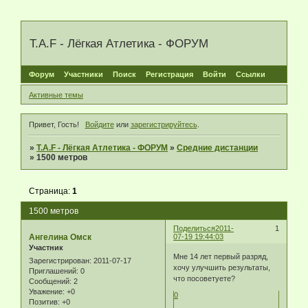
T.A.F - Лёгкая Атлетика - ФОРУМ
Форум
Участники
Поиск
Регистрация
Войти
Ссылки
Активные темы
Привет, Гость!
Войдите
или
зарегистрируйтесь
.
»
T.A.F - Лёгкая Атлетика - ФОРУМ
»
Средние дистанции
»
1500 метров
Страница:
1
1500 метров
Поделиться
2011-
1
Ангелина Омск
07-19 19:44:03
Участник
Мне 14 лет первый разряд,
Зарегистрирован
: 2011-07-17
хочу улучшить результаты,
Приглашений:
0
что посоветуете?
Сообщений:
2
Уважение:
+0
0
Позитив:
+0