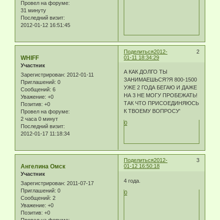
Провел на форуме:
31 минуту
Последний визит:
2012-01-12 16:51:45
Поделиться
2012-
2
WHIFF
01-11 18:34:29
Участник
А КАК ДОЛГО ТЫ
Зарегистрирован
: 2012-01-11
ЗАНИМАЕШЬСЯ?Я 800-1500
Приглашений:
0
УЖЕ 2 ГОДА БЕГАЮ И ДАЖЕ
Сообщений:
6
НА 3 НЕ МОГУ ПРОБЕЖАТЬ!
Уважение:
+0
ТАК ЧТО ПРИСОЕДИНЯЮСЬ
Позитив:
+0
К ТВОЕМУ ВОПРОСУ'
Провел на форуме:
2 часа 0 минут
0
Последний визит:
2012-01-17 11:18:34
Поделиться
2012-
3
Ангелина Омск
01-12 16:50:18
Участник
4 года.
Зарегистрирован
: 2011-07-17
Приглашений:
0
0
Сообщений:
2
Уважение:
+0
Позитив:
+0