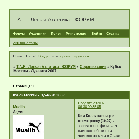
T.A.F - Лёгкая Атлетика - ФОРУМ
Форум
Участники
Поиск
Регистрация
Войти
Ссылки
Активные темы
Привет, Гость!
Войдите
или
зарегистрируйтесь
.
»
T.A.F - Лёгкая Атлетика - ФОРУМ
»
Соревнования
»
Кубок
Москвы - Лужники 2007
Страница:
1
Кубок Москвы - Лужники 2007
Поделиться
2007-
1
Mualib
06-30 00:35:05
Админ
Ким Коллинз
выиграл
стометровку (10,27)
и
заявил после финиша, что
намерен победить на
чемпионате мира в Осаке.