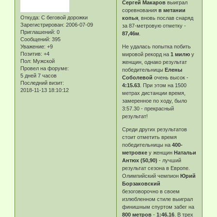
Сергей Макаров
выиграл
соревнования
в метании
Откуда:
С беговой дорожки
копья
, вновь послав снаряд
Зарегистрирован
: 2006-07-09
за 87-метровую отметку -
Приглашений:
0
87,46м
.
Сообщений:
395
Уважение:
+9
Не удалась попытка побить
Позитив:
+4
мировой рекорд на
1 милю
у
Пол:
Мужской
женщин, однако результат
Провел на форуме:
победительницы
Елены
5 дней 7 часов
Соболевой
очень высок -
Последний визит:
4:15.63
. При этом на 1500
2018-11-13 18:10:12
метрах дистанции время,
замеренное по ходу, было
3:57.30 - прекрасный
результат!
Среди других результатов
стоит отметить время
победительницы на
400-
метровке
у женщин
Натальи
Антюх (50,90)
- лучший
результат сезона в Европе.
Олимпийский чемпион
Юрий
Борзаковский
безоговорочно в своем
излюбленном стиле выиграл
финишным спуртом забег на
800 метров
-
1:46.16
. В трех