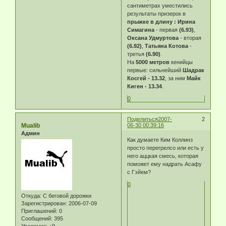
сантиметрах уместились
результаты призерок в
прыжке в длину : Ирина
Симагина
- первая
(6.93)
,
Оксана Удмуртова
- вторая
(6.92)
,
Татьяна Котова
-
третья
(6.90)
.
На
5000 метров
кенийцы
первые: сильнейший
Шадрак
Косгей - 13.32
, за ним
Майк
Киген - 13.34
.
0
Поделиться
2007-
2
Mualib
06-30 00:39:16
Админ
Как думаете Ким Коллинз
просто перегрелсо или есть у
него аццкая смесь, которая
поможет ему надрать Асафу
с Гэйем?
0
Откуда:
С беговой дорожки
Зарегистрирован
: 2006-07-09
Приглашений:
0
Сообщений:
395