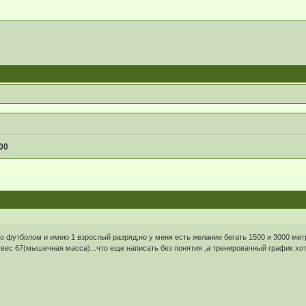
00
о футболом и имею 1 взрослый разряд,но у меня есть желание бегать 1500 и 3000 метро
,вес 67(мышечная масса)...что еще написать без понятия ,а тренировачный график хо