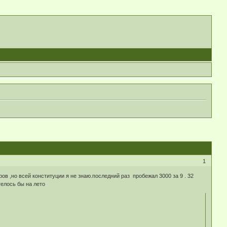
1
в ,но всей конституции я не знаю.последний раз пробежал 3000 за 9 . 32
телось бы на лето