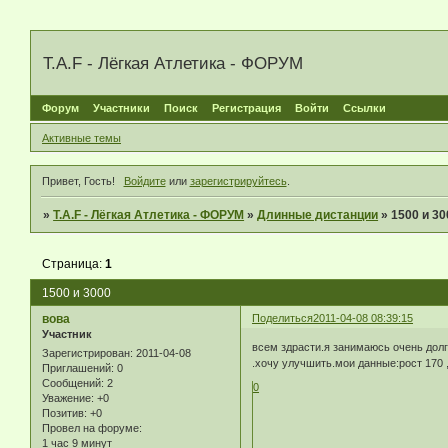
T.A.F - Лёгкая Атлетика - ФОРУМ
Форум
Участники
Поиск
Регистрация
Войти
Ссылки
Активные темы
Привет, Гость!
Войдите
или
зарегистрируйтесь
.
»
T.A.F - Лёгкая Атлетика - ФОРУМ
»
Длинные дистанции
»
1500 и 30
Страница:
1
1500 и 3000
вова
Поделиться
2011-04-08 08:39:15
Участник
всем здрасти.я занимаюсь очень долг
Зарегистрирован
: 2011-04-08
.хочу улучшить.мои данные:рост 170 
Приглашений:
0
Сообщений:
2
0
Уважение:
+0
Позитив:
+0
Провел на форуме:
1 час 9 минут