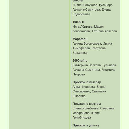
5000 м
Лилия Шобухова, Гульнара
Галкина-Самитова, Елена
Задорожная
10000 м
Инга Абитова, Мария
Коновалова, Татьяна Арясова
Марафон
Галина Богомолова, Ирина
Тимофеева, Светлана
Захарова
3000 м/пр
Екатерина Волкова, Гульнара
Галкина-Самитова, Людмила
Петрова
Прыжок в высоту
Анна Чичерова, Елена
Слесаренко, Светлана
Школина
Прыжок с шестом
Елена Исинбаева, Светлана
Феофанова, Юлия
Голубчикова
Прыжок в длину