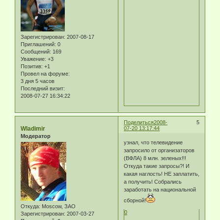
Зарегистрирован
: 2007-08-17
Приглашений:
0
Сообщений:
169
Уважение:
+3
Позитив:
+1
Провел на форуме:
3 дня 5 часов
Последний визит:
2008-07-27 16:34:22
Поделиться
2008-
5
Wladimir
07-20 13:17:44
Модератор
узнал, что телевидение
запросило от организаторов
(ВФЛА) 8 млн. зеленых!!!
Откуда такие запросы?! И
какая наглость! НЕ заплатить,
а получить! Собрались
заработать на национальной
сборной!
Откуда:
Moscow, ЗАО
0
Зарегистрирован
: 2007-03-27