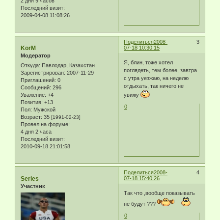
2 дня 9 часов
Последний визит:
2009-04-08 11:08:26
Поделиться
2008-
3
KorM
07-18 10:30:15
Модератор
Я, блин, тоже хотел
Откуда:
Павлодар, Казахстан
поглядеть, тем более, завтра
Зарегистрирован
: 2007-11-29
с утра уезжаю, на неделю
Приглашений:
0
отдыхать, так ничего не
Сообщений:
296
Уважение:
+4
увижу
Позитив:
+13
0
Пол:
Мужской
Возраст:
35
[1991-02-23]
Провел на форуме:
4 дня 2 часа
Последний визит:
2010-09-18 21:01:58
Поделиться
2008-
4
Series
07-18 15:40:26
Участник
Так что ,вообще показывать
не будут ???
0