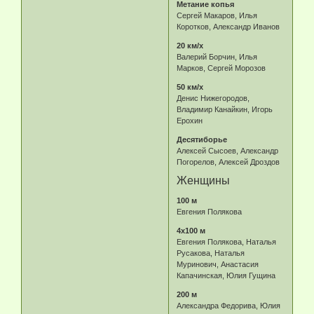
Метание копья
Сергей Макаров, Илья
Коротков, Александр Иванов
20 км/х
Валерий Борчин, Илья
Марков, Сергей Морозов
50 км/х
Денис Нижегородов,
Владимир Канайкин, Игорь
Ерохин
Десятиборье
Алексей Сысоев, Александр
Погорелов, Алексей Дроздов
Женщины
100 м
Евгения Полякова
4х100 м
Евгения Полякова, Наталья
Русакова, Наталья
Муринович, Анастасия
Капачинская, Юлия Гущина
200 м
Александра Федорива, Юлия