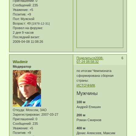
Приглашений:
0
Сообщений:
235
Уважение:
+5
Позитив:
+9
Пол:
Мужской
Возраст:
49
[1976-12-31]
Провел на форуме:
2 дня 9 часов
Последний визит:
2009-04-08 11:08:26
Поделиться
2008-
6
Wladimir
07-24 08:58:32
Модератор
по итогам Чемпионата
сформирована сборная
страны:
ИСТОЧНИК
Мужчины
100 м
Андрей Епишин
Откуда:
Moscow, ЗАО
Зарегистрирован
: 2007-03-27
200 м
Приглашений:
0
Роман Смирнов
Сообщений:
235
400 м
Уважение:
+5
Позитив:
+9
Денис Алексеев, Максим