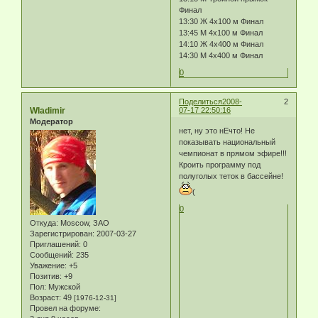
Финал
13:30 Ж 4х100 м Финал
13:45 М 4х100 м Финал
14:10 Ж 4х400 м Финал
14:30 М 4х400 м Финал
0
Поделиться
2008-
2
Wladimir
07-17 22:50:16
Модератор
нет, ну это нЕчто! Не
показывать национальный
чемпионат в прямом эфире!!!
Кроить программу под
полуголых теток в бассейне!
(
0
Откуда:
Moscow, ЗАО
Зарегистрирован
: 2007-03-27
Приглашений:
0
Сообщений:
235
Уважение:
+5
Позитив:
+9
Пол:
Мужской
Возраст:
49
[1976-12-31]
Провел на форуме: