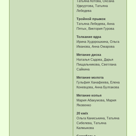
Татьяна Котова, Оксана
Удмуртова, Татьяна
Лебедева
Тройной прыжок
Татьяна Лебедева, Анна
Пятых, Виктория Гурова
Толкание ядра
Ирина Худорошкина, Ольга
Иванова, Анна Омарова
Метание диска
Наталья Садова, Дарья
Пищальникова, Светлана
Сайкина
Метание молота
Гульфия Ханафеева, Елена
Коневцова, Анна Булгакова
Метание копья
Мария Абакумова, Мария
Яковенко
20 км/х
Ольга Каниськина, Татьяна
Сибелева, Татьяна
Калмыкова
Семиборье