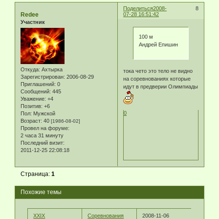
Поделиться
2008-
8
Redee
07-28 16:51:42
Участник
100 м
Андрей Епишин
Откуда:
Ахтырка
тока чето это тело не видно
Зарегистрирован
: 2006-08-29
на соревнованиях которые
Приглашений:
0
идут в предверии Олимпиады
Сообщений:
445
Уважение:
+4
Позитив:
+6
0
Пол:
Мужской
Возраст:
40
[1986-08-02]
Провел на форуме:
2 часа 31 минуту
Последний визит:
2011-12-25 22:08:18
Страница:
1
Похожие темы
XXIX
Соревнования
2008-11-06