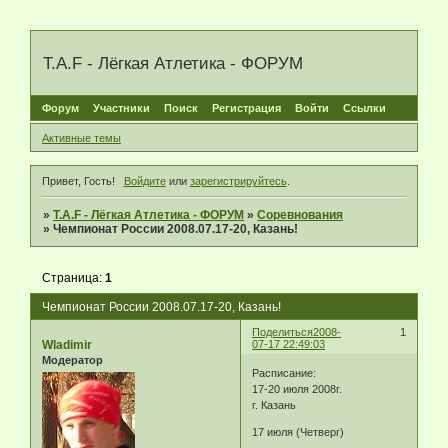
T.A.F - Лёгкая Атлетика - ФОРУМ
Форум
Участники
Поиск
Регистрация
Войти
Ссылки
Активные темы
Привет, Гость!
Войдите
или
зарегистрируйтесь
.
»
T.A.F - Лёгкая Атлетика - ФОРУМ
»
Соревнования
»
Чемпионат России 2008.07.17-20, Казань!
Страница:
1
Чемпионат России 2008.07.17-20, Казань!
Поделиться
2008-
1
Wladimir
07-17 22:49:03
Модератор
Расписание:
17-20 июля 2008г.
г. Казань
17 июля (Четверг)