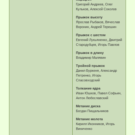
Григорий Андреев, Олег
Кульков, Алексей Соколов
Прыжок высоту
Ярослав Рыбаков, Вячеслав
Воронин, Андрей Терешин
Прыжок с шестом
Евгений Лукьяненко, Дмитрий
Стародубцев, Игорь Павлов
Прыжок в длину
Владимир Малявин
Тройной прыжок
Данил Буркеня, Александр
Петренко, Игорь
Спасовходский
Толкание ядра
Иван Юшков, Павел Софьин,
Антон Любославский
Метание диска
Богдан Пищальников
Метание молота
Кирилл Иконников, Игорь
Виниченко