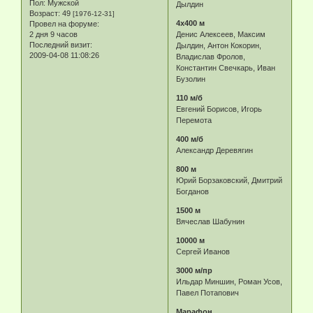
Пол:
Мужской
Дылдин
Возраст:
49
[1976-12-31]
4х400 м
Провел на форуме:
Денис Алексеев, Максим
2 дня 9 часов
Последний визит:
Дылдин, Антон Кокорин,
2009-04-08 11:08:26
Владислав Фролов,
Константин Свечкарь, Иван
Бузолин
110 м/б
Евгений Борисов, Игорь
Перемота
400 м/б
Александр Деревягин
800 м
Юрий Борзаковский, Дмитрий
Богданов
1500 м
Вячеслав Шабунин
10000 м
Сергей Иванов
3000 м/пр
Ильдар Миншин, Роман Усов,
Павел Потапович
Марафон