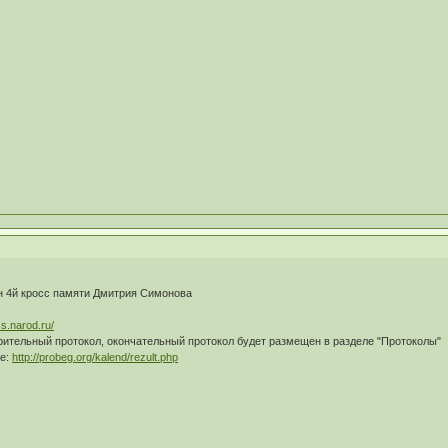
н 4й кросс памяти Дмитрия Симонова
s.narod.ru/
рительный протокол, окончательный протокол будет размещен в разделе "Протоколы"
те:
http://probeg.org/kalend/rezult.php