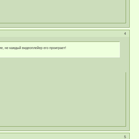
4
ние, не каждый видеоплейер его проиграет!
5