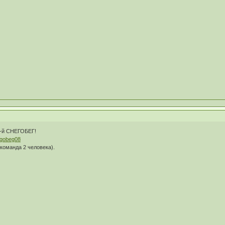
I-й СНЕГОБЕГ!
negobeg08
команда 2 человека).