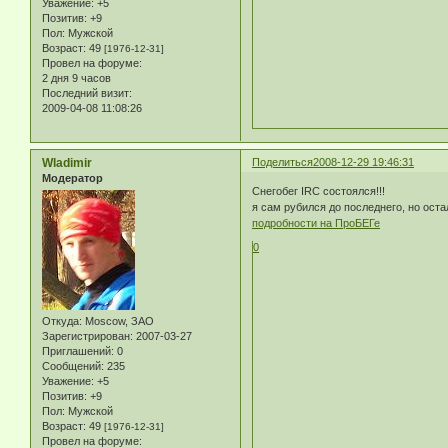
Уважение:
+5
Позитив:
+9
Пол:
Мужской
Возраст:
49
[1976-12-31]
Провел на форуме:
2 дня 9 часов
Последний визит:
2009-04-08 11:08:26
Wladimir
Поделиться
2008-12-29 19:46:31
Модератор
Снегобег IRC состоялся!!!
я сам рубился до последнего, но остал
подробности на ПроБЕГе
0
Откуда:
Moscow, ЗАО
Зарегистрирован
: 2007-03-27
Приглашений:
0
Сообщений:
235
Уважение:
+5
Позитив:
+9
Пол:
Мужской
Возраст:
49
[1976-12-31]
Провел на форуме: