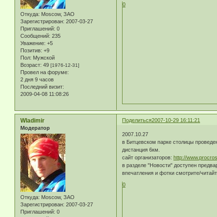
0
Откуда:
Moscow, ЗАО
Зарегистрирован
: 2007-03-27
Приглашений:
0
Сообщений:
235
Уважение:
+5
Позитив:
+9
Пол:
Мужской
Возраст:
49
[1976-12-31]
Провел на форуме:
2 дня 9 часов
Последний визит:
2009-04-08 11:08:26
Wladimir
Поделиться
2007-10-29 16:11:21
Модератор
2007.10.27
в Битцевском парке столицы проведе
дистанция 6км.
сайт организаторов:
http://www.procros
в разделе "Новости" доступен предва
впечатления и фотки смотрите/читай
0
Откуда:
Moscow, ЗАО
Зарегистрирован
: 2007-03-27
Приглашений:
0