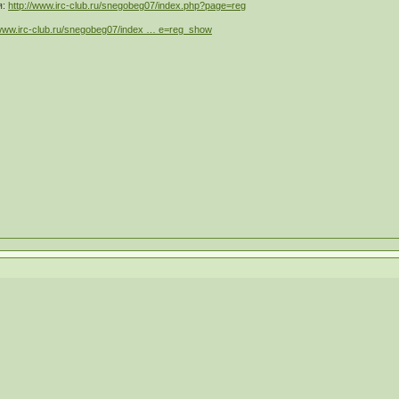
я:
http://www.irc-club.ru/snegobeg07/index.php?page=reg
/www.irc-club.ru/snegobeg07/index … e=reg_show