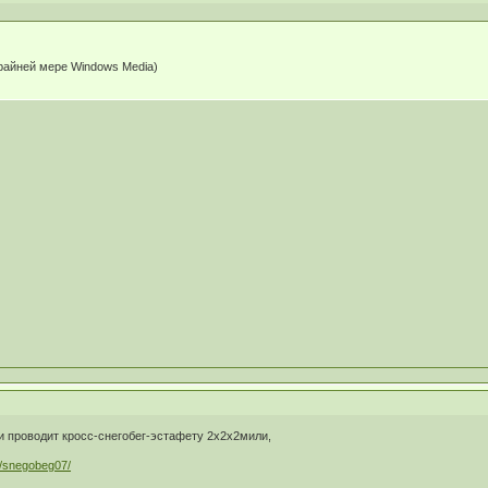
крайней мере Windows Media)
и проводит кросс-снегобег-эстафету 2х2х2мили,
ru/snegobeg07/