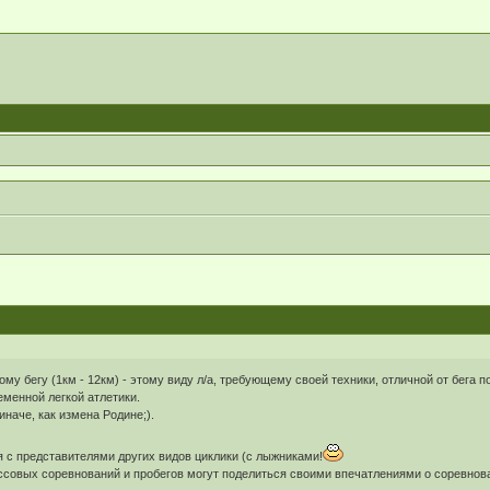
му бегу (1км - 12км) - этому виду л/а, требующему своей техники, отличной от бега 
менной легкой атлетики.
иначе, как измена Родине;).
 с представителями других видов циклики (с лыжниками!
ссовых соревнований и пробегов могут поделиться своими впечатлениями о соревнова