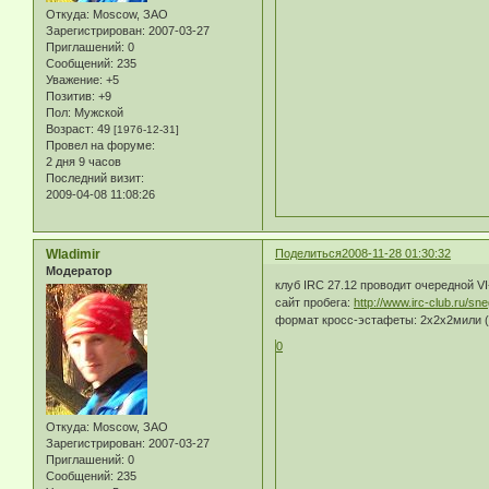
Откуда:
Moscow, ЗАО
Зарегистрирован
: 2007-03-27
Приглашений:
0
Сообщений:
235
Уважение:
+5
Позитив:
+9
Пол:
Мужской
Возраст:
49
[1976-12-31]
Провел на форуме:
2 дня 9 часов
Последний визит:
2009-04-08 11:08:26
Wladimir
Поделиться
2008-11-28 01:30:32
Модератор
клуб IRC 27.12 проводит очередной V
сайт пробега:
http://www.irc-club.ru/s
формат кросс-эстафеты: 2х2х2мили (
0
Откуда:
Moscow, ЗАО
Зарегистрирован
: 2007-03-27
Приглашений:
0
Сообщений:
235