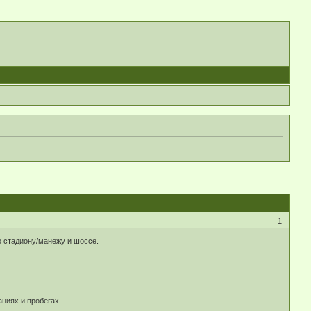
1
по стадиону/манежу и шоссе.
ниях и пробегах.