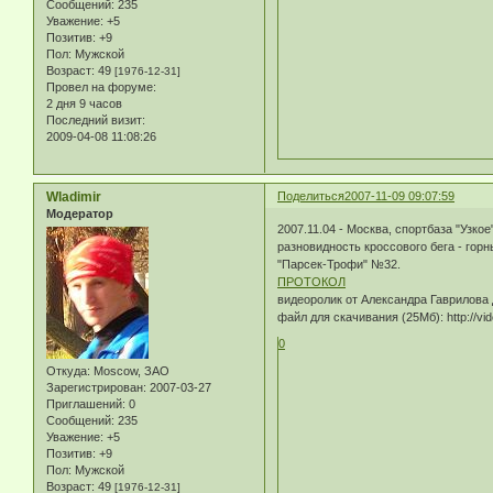
Сообщений:
235
Уважение:
+5
Позитив:
+9
Пол:
Мужской
Возраст:
49
[1976-12-31]
Провел на форуме:
2 дня 9 часов
Последний визит:
2009-04-08 11:08:26
Wladimir
Поделиться
2007-11-09 09:07:59
Модератор
2007.11.04 - Москва, спортбаза "Узкое
разновидность кроссового бега - гор
"Парсек-Трофи" №32.
ПРОТОКОЛ
видеоролик от Александра Гаврилова
файл для скачивания (25Мб): http://vide
0
Откуда:
Moscow, ЗАО
Зарегистрирован
: 2007-03-27
Приглашений:
0
Сообщений:
235
Уважение:
+5
Позитив:
+9
Пол:
Мужской
Возраст:
49
[1976-12-31]