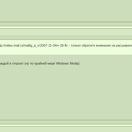
p://video.mail.ru/mail/g_a_v/2007-11-04/v-28.flv - только обратите внимание на расшире
каждый и откроет (ну по крайней мере Windows Media)