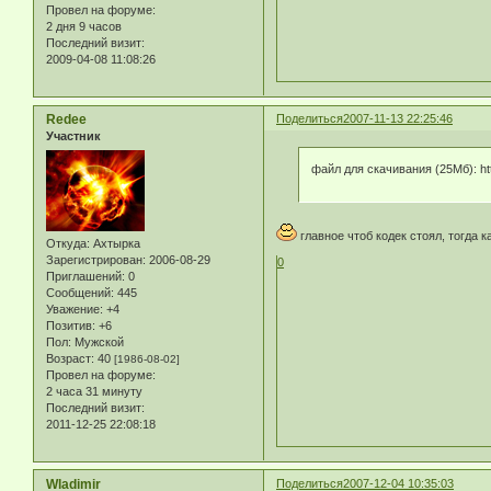
Провел на форуме:
2 дня 9 часов
Последний визит:
2009-04-08 11:08:26
Redee
Поделиться
2007-11-13 22:25:46
Участник
файл для скачивания (25Мб): htt
главное чтоб кодек стоял, тогда 
Откуда:
Ахтырка
Зарегистрирован
: 2006-08-29
0
Приглашений:
0
Сообщений:
445
Уважение:
+4
Позитив:
+6
Пол:
Мужской
Возраст:
40
[1986-08-02]
Провел на форуме:
2 часа 31 минуту
Последний визит:
2011-12-25 22:08:18
Wladimir
Поделиться
2007-12-04 10:35:03