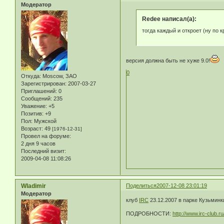
Модератор
Redee написал(а):
тогда каждый и откроет (ну по 
версия должна быть не хуже 9.0!
0
Откуда:
Moscow, ЗАО
Зарегистрирован
: 2007-03-27
Приглашений:
0
Сообщений:
235
Уважение:
+5
Позитив:
+9
Пол:
Мужской
Возраст:
49
[1976-12-31]
Провел на форуме:
2 дня 9 часов
Последний визит:
2009-04-08 11:08:26
Wladimir
Поделиться
2007-12-08 23:01:19
Модератор
клуб
IRC
23.12.2007 в парке Кузьминк
ПОДРОБНОСТИ:
http://www.irc-club.