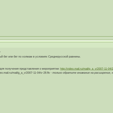
"
ный бег или бег по холмам в условиях Среднерусской равнины.
 для получения представления о мероприятии:
http://video.mail.ru/mail/g_a_v/2007-11-04/
o.mail.ru/mail/g_a_v/2007-11-04/v-28.flv -
только обратите внимание на расширение, н