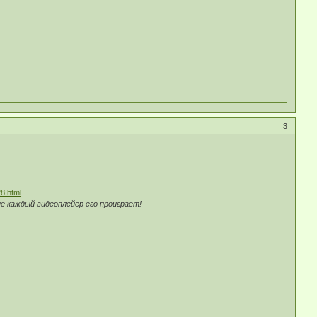
3
28.html
е каждый видеоплейер его проиграет!