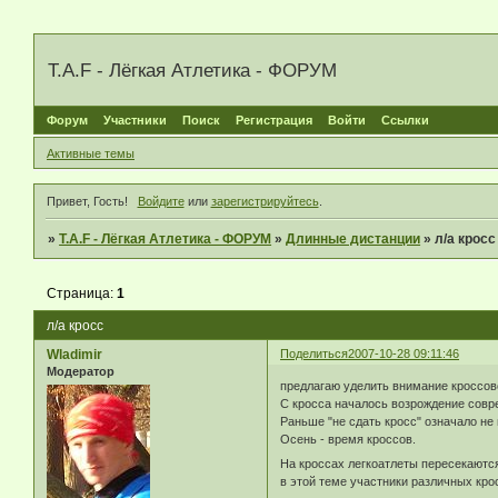
T.A.F - Лёгкая Атлетика - ФОРУМ
Форум
Участники
Поиск
Регистрация
Войти
Ссылки
Активные темы
Привет, Гость!
Войдите
или
зарегистрируйтесь
.
»
T.A.F - Лёгкая Атлетика - ФОРУМ
»
Длинные дистанции
»
л/а кросс
Страница:
1
л/а кросс
Wladimir
Поделиться
2007-10-28 09:11:46
Модератор
предлагаю уделить внимание кроссово
С кросса началось возрождение совре
Раньше "не сдать кросс" означало не 
Осень - время кроссов.
На кроссах легкоатлеты пересекаются
в этой теме участники различных кро