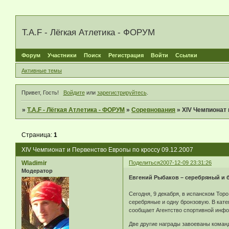
T.A.F - Лёгкая Атлетика - ФОРУМ
Форум
Участники
Поиск
Регистрация
Войти
Ссылки
Активные темы
Привет, Гость!
Войдите
или
зарегистрируйтесь
.
»
T.A.F - Лёгкая Атлетика - ФОРУМ
»
Соревнования
»
XIV Чемпионат 
Страница:
1
XIV Чемпионат и Первенство Европы по кроссу 09.12.2007
Wladimir
Поделиться
2007-12-09 23:31:26
Модератор
Евгений Рыбаков – серебряный и 
Сегодня, 9 декабря, в испанском Тор
серебряные и одну бронзовую. В кате
сообщает Агентство спортивной инфо
Две другие награды завоеваны команд