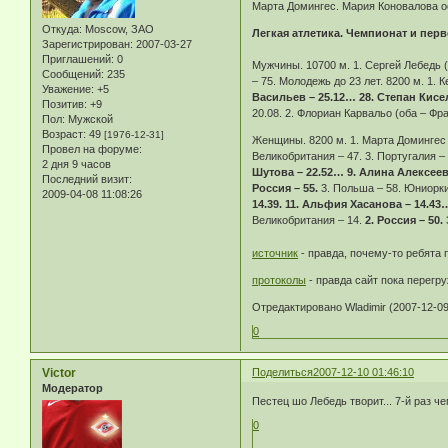
Марта Домингес. Мария Коновалова о
Откуда:
Moscow, ЗАО
Легкая атлетика. Чемпионат и перв
Зарегистрирован
: 2007-03-27
Приглашений:
0
Мужчины. 10700 м. 1. Сергей Лебедь (
Сообщений:
235
– 75. Молодежь до 23 лет. 8200 м. 1. 
Уважение:
+5
Васильев – 25.12… 28. Степан Кисе
Позитив:
+9
20.08. 2. Флориан Карвальо (оба – Фра
Пол:
Мужской
Возраст:
49
[1976-12-31]
Женщины. 8200 м. 1. Марта Домингес (
Провел на форуме:
Великобритания – 47. 3. Португалия –
2 дня 9 часов
Шутова – 22.52… 9. Алина Алексеева
Последний визит:
Россия – 55.
3. Польша – 58. Юниорки
2009-04-08 11:08:26
14.39. 11. Альфия Хасанова – 14.43
Великобритания – 14.
2. Россия – 50.
источник
- правда, почему-то ребята 
протоколы
- правда сайт пока перегру
Отредактировано Wladimir (2007-12-09
0
Victor
Поделиться
2007-12-10 01:46:10
Модератор
Пестец шо Лебедь творит... 7-й раз ч
0