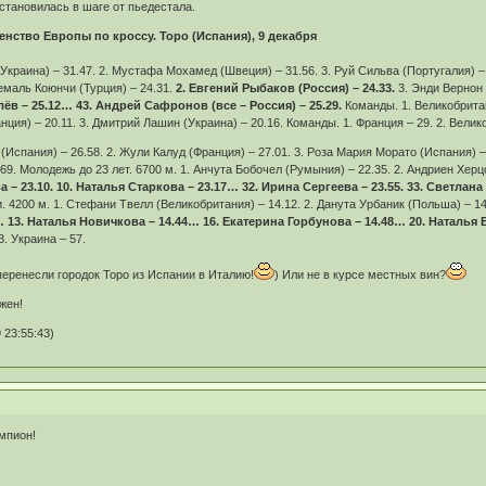
становилась в шаге от пьедестала.
енство Европы по кроссу. Торо (Испания), 9 декабря
Украина) – 31.47. 2. Мустафа Мохамед (Швеция) – 31.56. 3. Руй Сильва (Португалия) – 
Кемаль Коюнчи (Турция) – 24.31.
2. Евгений Рыбаков (Россия) – 24.33.
3. Энди Вернон
лёв – 25.12… 43. Андрей Сафронов (все – Россия) – 25.29.
Команды. 1. Великобрита
нция) – 20.11. 3. Дмитрий Лашин (Украина) – 20.16. Команды. 1. Франция – 29. 2. Велико
Испания) – 26.58. 2. Жули Калуд (Франция) – 27.01. 3. Роза Мария Морато (Испания) –
 69. Молодежь до 23 лет. 6700 м. 1. Анчута Бобочел (Румыния) – 22.35. 2. Андриен Херц
 – 23.10. 10. Наталья Старкова – 23.17… 32. Ирина Сергеева – 23.55. 33. Светлана
. 4200 м. 1. Стефани Твелл (Великобритания) – 14.12. 2. Данута Урбаник (Польша) – 1
… 13. Наталья Новичкова – 14.44… 16. Екатерина Горбунова – 14.48… 20. Наталья 
3. Украина – 57.
перенесли городок Торо из Испании в Италию!
) Или не в курсе местных вин?
жен!
 23:55:43)
емпион!