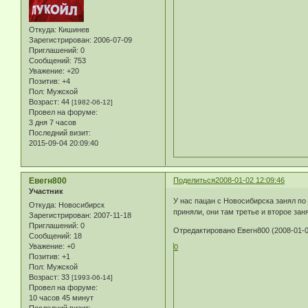
Откуда:
Кишинев
Зарегистрирован
: 2006-07-09
Приглашений:
0
Сообщений:
753
Уважение:
+20
Позитив:
+4
Пол:
Мужской
Возраст:
44
[1982-06-12]
Провел на форуме:
3 дня 7 часов
Последний визит:
2015-09-04 20:09:40
Евегн800
Поделиться
2008-01-02 12:09:46
Участник
У нас пацан с Новосибирска занял по 
Откуда:
Новосибирск
приняли, они там третье и второе заня
Зарегистрирован
: 2007-11-18
Приглашений:
0
Отредактировано Евегн800 (2008-01-0
Сообщений:
18
Уважение:
+0
0
Позитив:
+1
Пол:
Мужской
Возраст:
33
[1993-06-14]
Провел на форуме:
10 часов 45 минут
Последний визит: