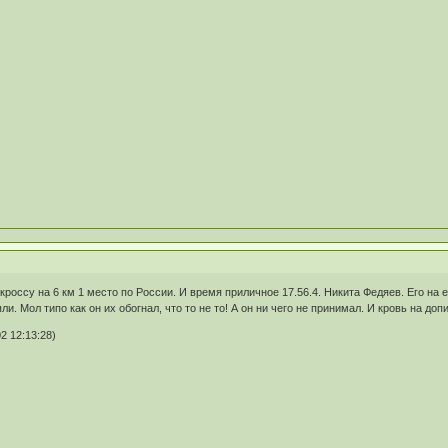
кроссу на 6 км 1 место по России. И время приличное 17.56.4. Никита Федяев. Его на е
ли. Мол типо как он их обогнал, что то не то! А он ни чего не принимал. И кровь на доп
2 12:13:28)