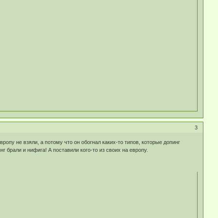
3
вропу не взяли, а потому что он обогнал каких-то типов, которые допинг
инг брали и нифига! А поставили кого-то из своих на европу.