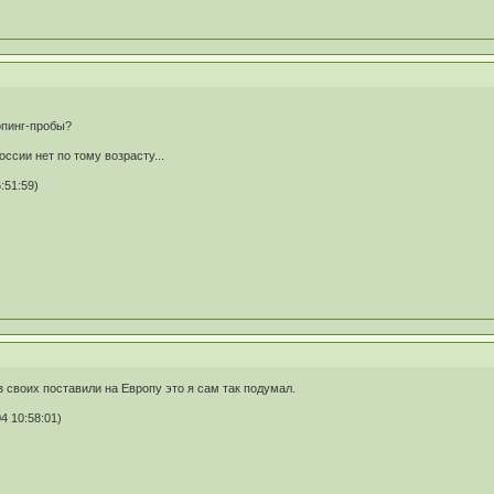
опинг-пробы?
оссии нет по тому возрасту...
:51:59)
из своих поставили на Европу это я сам так подумал.
4 10:58:01)