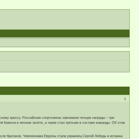
1
и
скому кроссу. Российские спортсмены завоевали четыре награды – три
я Коюнчи в личном зачёте, а также стал третьим в составе команды. Об этом
осле британок. Чемпионами Европы стали украинец Сергей Лебедь и испанка