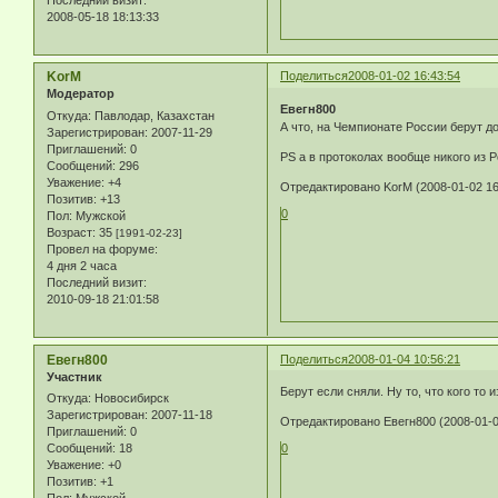
2008-05-18 18:13:33
KorM
Поделиться
2008-01-02 16:43:54
Модератор
Евегн800
Откуда:
Павлодар, Казахстан
А что, на Чемпионате России берут д
Зарегистрирован
: 2007-11-29
Приглашений:
0
PS a в протоколах вообще никого из Р
Сообщений:
296
Уважение:
+4
Отредактировано KorM (2008-01-02 16
Позитив:
+13
0
Пол:
Мужской
Возраст:
35
[1991-02-23]
Провел на форуме:
4 дня 2 часа
Последний визит:
2010-09-18 21:01:58
Евегн800
Поделиться
2008-01-04 10:56:21
Участник
Берут если сняли. Ну то, что кого то 
Откуда:
Новосибирск
Зарегистрирован
: 2007-11-18
Отредактировано Евегн800 (2008-01-0
Приглашений:
0
Сообщений:
18
0
Уважение:
+0
Позитив:
+1