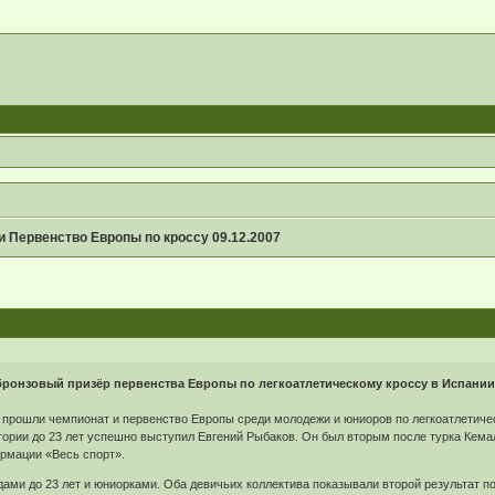
и Первенство Европы по кроссу 09.12.2007
бронзовый призёр первенства Европы по легкоатлетическому кроссу в Испани
о прошли чемпионат и первенство Европы среди молодежи и юниоров по легкоатлетиче
гории до 23 лет успешно выступил Евгений Рыбаков. Он был вторым после турка Кемал
рмации «Весь спорт».
ами до 23 лет и юниорками. Оба девичьих коллектива показывали второй результат п