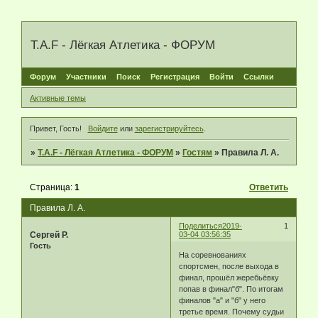
T.A.F - Лёгкая Атлетика - ФОРУМ
Форум
Участники
Поиск
Регистрация
Войти
Ссылки
Активные темы
Привет, Гость!
Войдите
или
зарегистрируйтесь
.
»
T.A.F - Лёгкая Атлетика - ФОРУМ
»
Гостям
»
Правила Л. А.
Страница:
1
Ответить
Правила Л. А.
Поделиться
2019-
1
Сергей Р.
03-04 03:56:35
Гость
На соревнованиях
спортсмен, после выхода в
финал, прошёл жеребьёвку
попав в финал"б". По итогам
финалов "а" и "б" у него
третье время. Почему судьи