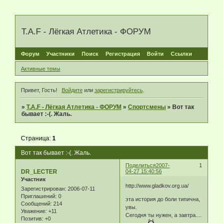
T.A.F - Лёгкая Атлетика - ФОРУМ
Форум
Участники
Поиск
Регистрация
Войти
Ссылки
Активные темы
Привет, Гость!
Войдите
или
зарегистрируйтесь
.
»
T.A.F - Лёгкая Атлетика - ФОРУМ
»
Спортсмены
»
Вот так
бывает :-(. Жаль.
Страница:
1
Вот так бывает :-(. Жаль.
Поделиться
2007-
1
DR_LECTER
04-27 15:40:56
Участник
http://www.gladkov.org.ua/
Зарегистрирован
: 2006-07-11
Приглашений:
0
эта история до боли типична,
Сообщений:
214
увы.
Уважение:
+11
Сегодня ты нужен, а завтра....
Позитив:
+0