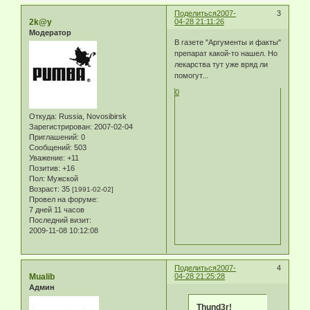
Поделиться
2007-
3
2k@y
04-28 21:11:26
Модератор
В газете "Аргументы и факты"
препарат какой-то нашел. Но
лекарства тут уже вряд ли
помогут...
0
Откуда:
Russia, Novosibirsk
Зарегистрирован
: 2007-02-04
Приглашений:
0
Сообщений:
503
Уважение:
+11
Позитив:
+16
Пол:
Мужской
Возраст:
35
[1991-02-02]
Провел на форуме:
7 дней 11 часов
Последний визит:
2009-11-08 10:12:08
Поделиться
2007-
4
Mualib
04-28 21:25:28
Админ
Thund3r!