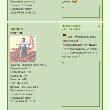
Провел на форуме:
уже нет
17 часов 10 минут
0
Последний визит:
2009-07-08 00:56:36
Поделиться
2007-
2
Thund3r!
04-27 23:33:06
Участник
вот и думай сиди блин,
хронический
гломерулонефрит IV стадии
(почечная недостаточность) -
это от чего появляеться кто
нибудь знает?
0
Зарегистрирован
: 2007-01-14
Приглашений:
0
Сообщений:
109
Уважение:
+5
Позитив:
+20
Пол:
Мужской
Возраст:
35
[1990-12-04]
Провел на форуме:
12 часов 47 минут
Последний визит:
2011-02-16 15:10:48