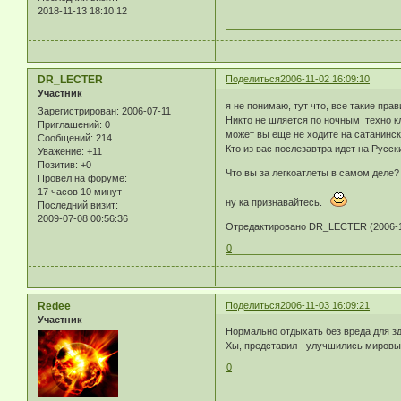
2018-11-13 18:10:12
DR_LECTER
Поделиться
2006-11-02 16:09:10
Участник
я не понимаю, тут что, все такие пра
Зарегистрирован
: 2006-07-11
Никто не шляется по ночным техно кл
Приглашений:
0
может вы еще не ходите на сатанинск
Сообщений:
214
Кто из вас послезавтра идет на Русс
Уважение:
+11
Позитив:
+0
Что вы за легкоатлеты в самом деле?
Провел на форуме:
17 часов 10 минут
ну ка признавайтесь.
Последний визит:
2009-07-08 00:56:36
Отредактировано DR_LECTER (2006-11
0
Redee
Поделиться
2006-11-03 16:09:21
Участник
Нормально отдыхать без вреда для з
Хы, представил - улучшились мировые
0