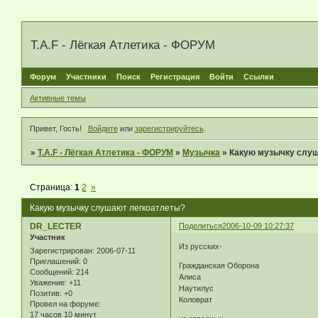
T.A.F - Лёгкая Атлетика - ФОРУМ
Форум
Участники
Поиск
Регистрация
Войти
Ссылки
Активные темы
Привет, Гость!
Войдите
или
зарегистрируйтесь
.
»
T.A.F - Лёгкая Атлетика - ФОРУМ
»
Музычка
»
Какую музычку слу
Страница:
1
2
»
Какую музычку слушают легкоатлеты?
DR_LECTER
Поделиться
2006-10-09 10:27:37
Участник
Из русских-
Зарегистрирован
: 2006-07-11
Приглашений:
0
Гражданская Оборона
Сообщений:
214
Алиса
Уважение:
+11
Наутилус
Позитив:
+0
Коловрат
Провел на форуме:
17 часов 10 минут