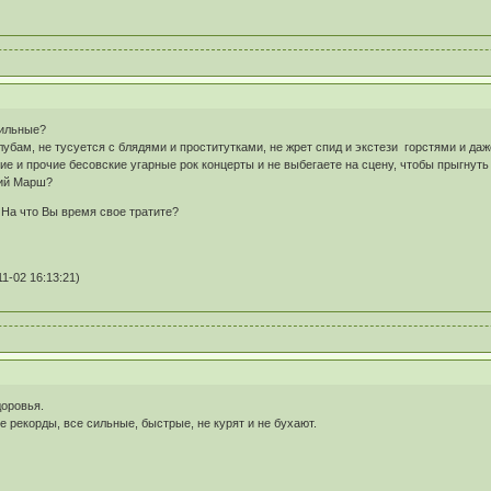
вильные?
убам, не тусуется с блядями и проститутками, не жрет спид и экстези горстями и даж
ие и прочие бесовские угарные рок концерты и не выбегаете на сцену, чтобы прыгнут
кий Марш?
 На что Вы время свое тратите?
-02 16:13:21)
доровья.
 рекорды, все сильные, быстрые, не курят и не бухают.