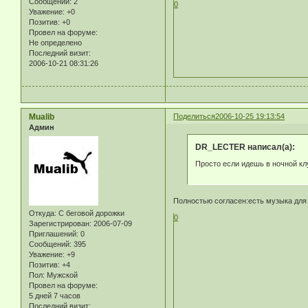
Сообщений:
2
0
Уважение:
+0
Позитив:
+0
Провел на форуме:
Не определено
Последний визит:
2006-10-21 08:31:26
Mualib
Поделиться
2006-10-25 19:13:54
Админ
DR_LECTER написал(а):
Просто если идешь в ночной кл
Полностью согласен:есть музыка для т
Откуда:
С беговой дорожки
0
Зарегистрирован
: 2006-07-09
Приглашений:
0
Сообщений:
395
Уважение:
+9
Позитив:
+4
Пол:
Мужской
Провел на форуме:
5 дней 7 часов
Последний визит: