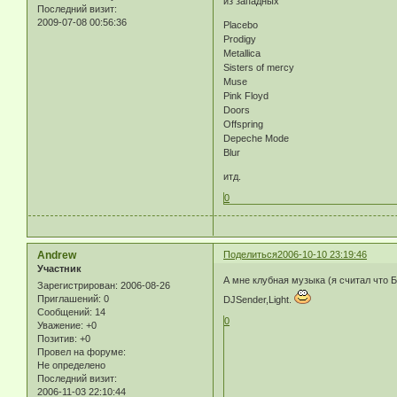
из западных
Последний визит:
2009-07-08 00:56:36
Placebo
Prodigy
Metallica
Sisters of mercy
Muse
Pink Floyd
Doors
Offspring
Depeche Mode
Blur
итд.
0
Andrew
Поделиться
2006-10-10 23:19:46
Участник
А мне клубная музыка (я считал что 
Зарегистрирован
: 2006-08-26
Приглашений:
0
DJSender,Light.
Сообщений:
14
0
Уважение:
+0
Позитив:
+0
Провел на форуме:
Не определено
Последний визит:
2006-11-03 22:10:44