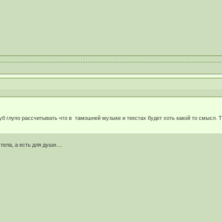
уб глупо рассчитывать что в тамошней музыке и текстах будет хоть какой то смысл. Т
ела, а есть для души....