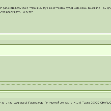
по рассчитывать что в тамошней музыке и текстах будет хоть какой то смысл. Там це
тия рассуждать не будет.
часто настраиваюсь!!!Планка еще Готический рок как то Н.1.М. Также GOOD CHARLOTT