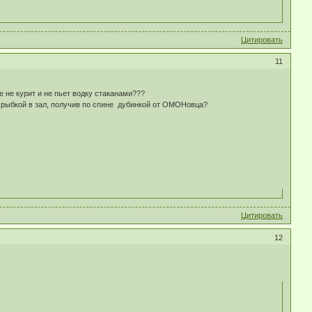
Цитировать
11
е не курит и не пьет водку стаканами???
ь рыбкой в зал, получив по спине дубинкой от ОМОНовца?
Цитировать
12