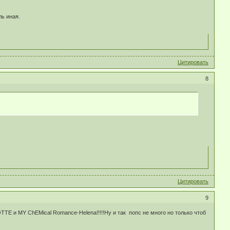
ль иная.
Цитировать
8
Цитировать
9
E и MY ChEMical Romance-Helena!!!!!Ну и так попс не много но только чтоб