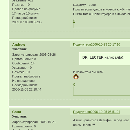
Уважение:
+11
Позитив:
+0
каждому - свое.
Провел на форуме:
Просто если идешь в ночной клуб глу
17 часов 10 минут
Никто там о Шопенгауере и смысле бы
Последний визит:
0
2009-07-08 00:56:36
Andrew
Поделиться
2006-10-23 20:17:10
Участник
Зарегистрирован
: 2006-08-26
DR_LECTER написал(а):
Приглашений:
0
Сообщений:
14
Уважение:
+0
Позитив:
+0
И какой там смысл?
Провел на форуме:
Не определено
0
Последний визит:
2006-11-03 22:10:44
Саня
Поделиться
2006-10-25 06:51:04
Участник
А мне нравиться Дельфин я под него 
Зарегистрирован
: 2006-10-21
со смыслом!!!!
Приглашений:
0