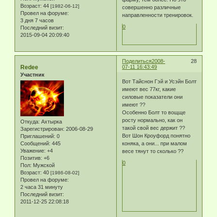
Возраст:
44
[1982-06-12]
совершенно различные
Провел на форуме:
направленности тренировок.
3 дня 7 часов
0
Последний визит:
2015-09-04 20:09:40
Поделиться
2008-
28
Redee
07-11 16:43:49
Участник
Вот Тайснон Гэй и Усэйн Болт
имеют вес 77кг, какие
силовые показатели они
имеют ??
Особенно Болт то вощще
росту нормально, как он
Откуда:
Ахтырка
такой свой вес держит ??
Зарегистрирован
: 2006-08-29
Вот Шон Кроуфорд понятно
Приглашений:
0
коняка, а они... при малом
Сообщений:
445
Уважение:
+4
весе тянут то сколько ??
Позитив:
+6
0
Пол:
Мужской
Возраст:
40
[1986-08-02]
Провел на форуме:
2 часа 31 минуту
Последний визит:
2011-12-25 22:08:18