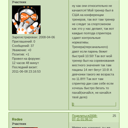
Участник
ну как они относительно не
качаются! Мой тренер был в
США на конференции
тренеров, так вот там тренер
не следит за спортсменом
как это у нас делают, так вот
каждые полгода спринтера
Зарегистрирован
: 2008-04-06
сдают контрольные
Приглашений:
0
нормативы.
Сообщений:
37
Тренера(персанального)
Уважение:
+0
дают если парень бежит
Позитив:
+1
быстрей 10.50! Так вот мой
Провел на форуме:
тренер был на соревнования
12 часов 48 минут
местного значения так там
Последний визит:
пацаны 14 лет бегут 10.6! А
2011-06-08 23:16:53
девчонки такого же возраста
по 11.8!!!! Так вот там
спринтер дан сам себе если
хочешь быстро бегать то
пахай(качайся, не качайся
твоё дело)
0
Поделиться
2008-
25
Redee
07-11 01:06:17
Участник
Victor
жду коммент, ты же