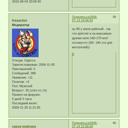
2015-09-04 20:09:40
Поделиться
2008-
39
freeartist
07-14 19:46:54
Модератор
ну 80 у меня рабочий.. так
что врятли! а на максимум
думаю кило 160-170 мог!
потомучто 180- 190 это для
метателей))
0
Откуда:
Одесса
Зарегистрирован
: 2006-11-05
Приглашений:
0
Сообщений:
388
Уважение:
+11
Позитив:
+3
Пол:
Мужской
Возраст:
35
[1991-01-25]
Провел на форуме:
5 дней 3 часа
Последний визит:
2009-11-28 11:21:55
Поделиться
2008-
40
russo motroso
07-14 21:56:09