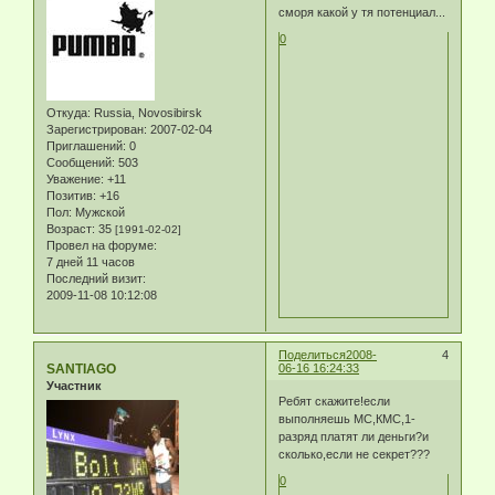
сморя какой у тя потенциал...
0
Откуда:
Russia, Novosibirsk
Зарегистрирован
: 2007-02-04
Приглашений:
0
Сообщений:
503
Уважение:
+11
Позитив:
+16
Пол:
Мужской
Возраст:
35
[1991-02-02]
Провел на форуме:
7 дней 11 часов
Последний визит:
2009-11-08 10:12:08
Поделиться
2008-
4
SANTIAGO
06-16 16:24:33
Участник
Ребят скажите!если
выполняешь МС,КМС,1-
разряд платят ли деньги?и
сколько,если не секрет???
0