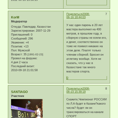
Поделиться
2008-
7
KorM
06-16 18:44:03
Модератор
У нас один парень в 20 лет
Откуда:
Павлодар, Казахстан
мастера выполнил на 400
Зарегистрирован
: 2007-11-29
метров, в прошлом году, в
Приглашений:
0
сборную страны не взяли его,
Сообщений:
296
и денег, соответственно он
Уважение:
+4
тоже не поимел никаких на
Позитив:
+13
Пол:
Мужской
этом деле. Платят только
Возраст:
35
[1991-02-23]
членам сборной. Бросил он
Провел на форуме:
атлетику вообще. Хотя не
4 дня 2 часа
сказать, что у нас в
Последний визит:
Казахстане так много
2010-09-18 21:01:58
мастеров спорта.
0
Поделиться
2008-
8
SANTIAGO
06-23 15:39:19
Участник
Скажите,Чемпионат РОССИИ
по Л.А будет в Казани?какого
числа? будет ли он
транслироваться на канале
СПОРТ