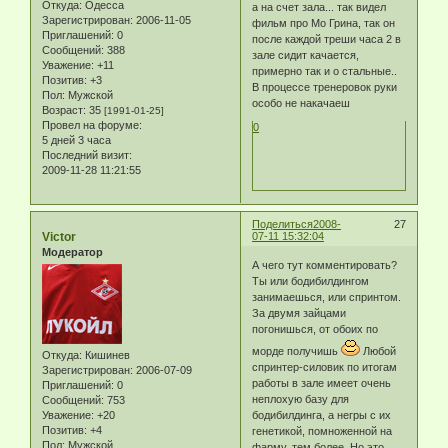
Откуда:
Одесса
а на счет зала... так видел
Зарегистрирован
: 2006-11-05
фильм про Мо Грина, так он
Приглашений:
0
после каждой треши часа 2 в
Сообщений:
388
зале сидит качается,
Уважение:
+11
примерно так и о стальные..
Позитив:
+3
В процессе тренеровок руки
Пол:
Мужской
особо не накачаеш
Возраст:
35
[1991-01-25]
Провел на форуме:
0
5 дней 3 часа
Последний визит:
2009-11-28 11:21:55
Поделиться
2008-
27
Victor
07-11 15:32:04
Модератор
А чего тут комментировать?
Ты или бодибилдингом
занимаешься, или спринтом.
За двумя зайцами
погонишься, от обоих по
морде получишь
Любой
Откуда:
Кишинев
спринтер-силовик по итогам
Зарегистрирован
: 2006-07-09
работы в зале имеет очень
Приглашений:
0
неплохую базу для
Сообщений:
753
Уважение:
+20
бодибилдинга, а негры с их
Позитив:
+4
генетикой, помноженной на
Пол:
Мужской
фарму, тем более. Но это