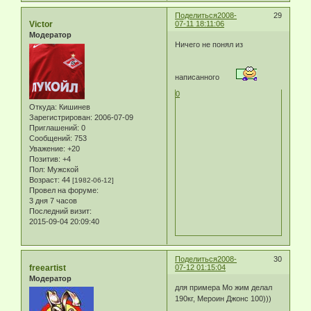
Поделиться
2008-
29
Victor
07-11 18:11:06
Модератор
Ничего не понял из
написанного
0
Откуда:
Кишинев
Зарегистрирован
: 2006-07-09
Приглашений:
0
Сообщений:
753
Уважение:
+20
Позитив:
+4
Пол:
Мужской
Возраст:
44
[1982-06-12]
Провел на форуме:
3 дня 7 часов
Последний визит:
2015-09-04 20:09:40
Поделиться
2008-
30
freeartist
07-12 01:15:04
Модератор
для примера Мо жим делал
190кг, Мероин Джонс 100)))