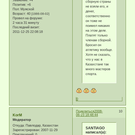
Уважение:
+4
сборную страны
Позитив:
+6
не взяли его, и
Пол:
Мужской
денег,
Возраст:
40
[1986-08-02]
соответственно
Провел на форуме:
он тоже не
2 часа 31 минуту
поимел никаких
Последний визит:
на этом деле.
2011-12-25 22:08:18
Платят только
членам сборной.
Бросил он
атлетику вообще.
Хотя не сказать,
что у нас в
Казахстане так
много мастеров
спорта.
0
Поделиться
2008-
10
KorM
06-23 18:48:44
Модератор
Откуда:
Павлодар, Казахстан
SANTIAGO
Зарегистрирован
: 2007-11-29
написал(а):
Приглашений:
0