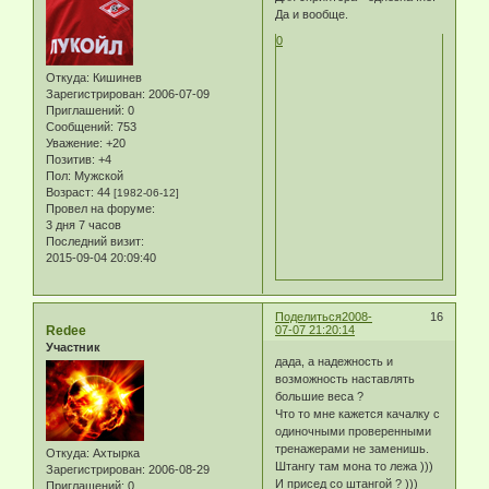
Да и вообще.
0
Откуда:
Кишинев
Зарегистрирован
: 2006-07-09
Приглашений:
0
Сообщений:
753
Уважение:
+20
Позитив:
+4
Пол:
Мужской
Возраст:
44
[1982-06-12]
Провел на форуме:
3 дня 7 часов
Последний визит:
2015-09-04 20:09:40
Поделиться
2008-
16
Redee
07-07 21:20:14
Участник
дада, а надежность и
возможность наставлять
большие веса ?
Что то мне кажется качалку с
одиночными проверенными
тренажерами не заменишь.
Откуда:
Ахтырка
Штангу там мона то лежа )))
Зарегистрирован
: 2006-08-29
И присед со штангой ? )))
Приглашений:
0