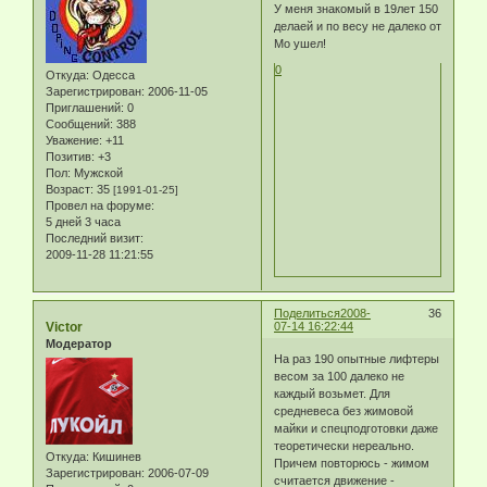
У меня знакомый в 19лет 150
делаей и по весу не далеко от
Мо ушел!
0
Откуда:
Одесса
Зарегистрирован
: 2006-11-05
Приглашений:
0
Сообщений:
388
Уважение:
+11
Позитив:
+3
Пол:
Мужской
Возраст:
35
[1991-01-25]
Провел на форуме:
5 дней 3 часа
Последний визит:
2009-11-28 11:21:55
Поделиться
2008-
36
Victor
07-14 16:22:44
Модератор
На раз 190 опытные лифтеры
весом за 100 далеко не
каждый возьмет. Для
средневеса без жимовой
майки и спецподготовки даже
теоретически нереально.
Откуда:
Кишинев
Причем повторюсь - жимом
Зарегистрирован
: 2006-07-09
считается движение -