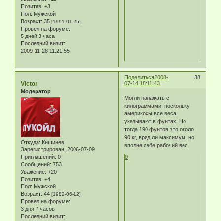
Позитив:
+3
Пол:
Мужской
Возраст:
35
[1991-01-25]
Провел на форуме:
5 дней 3 часа
Последний визит:
2009-11-28 11:21:55
Поделиться
2008-
38
Victor
07-14 18:11:43
Модератор
Могли налажать с
килограммами, поскольку
америкосы все веса
указывают в фунтах. Но
тогда 190 фунтов это около
90 кг, вряд ли максимум, но
Откуда:
Кишинев
вполне себе рабочий вес.
Зарегистрирован
: 2006-07-09
Приглашений:
0
0
Сообщений:
753
Уважение:
+20
Позитив:
+4
Пол:
Мужской
Возраст:
44
[1982-06-12]
Провел на форуме:
3 дня 7 часов
Последний визит: