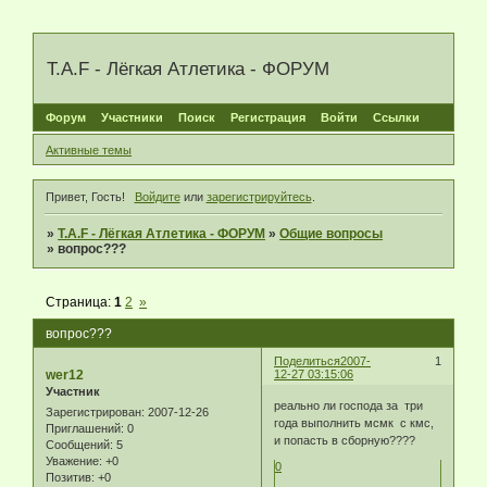
T.A.F - Лёгкая Атлетика - ФОРУМ
Форум
Участники
Поиск
Регистрация
Войти
Ссылки
Активные темы
Привет, Гость!
Войдите
или
зарегистрируйтесь
.
»
T.A.F - Лёгкая Атлетика - ФОРУМ
»
Общие вопросы
»
вопрос???
Страница:
1
2
»
вопрос???
Поделиться
2007-
1
wer12
12-27 03:15:06
Участник
реально ли господа за три
Зарегистрирован
: 2007-12-26
года выполнить мсмк с кмс,
Приглашений:
0
и попасть в сборную????
Сообщений:
5
Уважение:
+0
0
Позитив:
+0