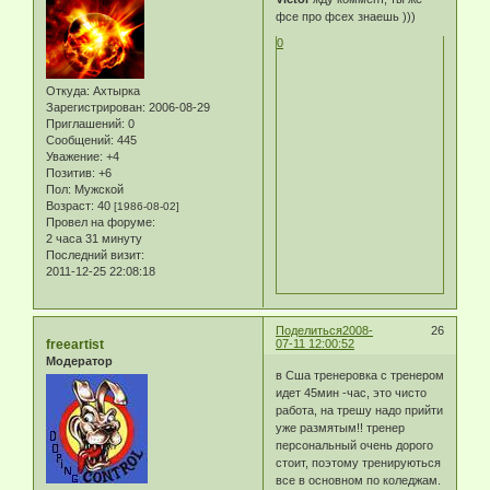
фсе про фсех знаешь )))
0
Откуда:
Ахтырка
Зарегистрирован
: 2006-08-29
Приглашений:
0
Сообщений:
445
Уважение:
+4
Позитив:
+6
Пол:
Мужской
Возраст:
40
[1986-08-02]
Провел на форуме:
2 часа 31 минуту
Последний визит:
2011-12-25 22:08:18
Поделиться
2008-
26
freeartist
07-11 12:00:52
Модератор
в Сша тренеровка с тренером
идет 45мин -час, это чисто
работа, на трешу надо прийти
уже размятым!! тренер
персональный очень дорого
стоит, поэтому тренируються
все в основном по коледжам.