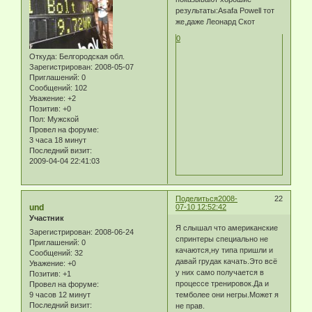
результаты:Asafa Powell тот
же,даже Леонард Скот
0
Откуда:
Белгородская обл.
Зарегистрирован
: 2008-05-07
Приглашений:
0
Сообщений:
102
Уважение:
+2
Позитив:
+0
Пол:
Мужской
Провел на форуме:
3 часа 18 минут
Последний визит:
2009-04-04 22:41:03
Поделиться
2008-
22
und
07-10 12:52:42
Участник
Я слышал что американские
Зарегистрирован
: 2008-06-24
спринтеры специально не
Приглашений:
0
качаются,ну типа пришли и
Сообщений:
32
давай грудак качать.Это всё
Уважение:
+0
у них само получается в
Позитив:
+1
процессе тренировок.Да и
Провел на форуме:
9 часов 12 минут
темболее они негры.Может я
Последний визит:
не прав.