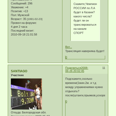
Сообщений:
296
Скажите,Чемпионат
Уважение:
+4
РОССИИ по Л.А
Позитив:
+13
будет в Казани?
Пол:
Мужской
какого числа?
Возраст:
35
[1991-02-23]
будет ли он
Провел на форуме:
транслироваться
4 дня 2 часа
на канале
Последний визит:
СПОРТ
2010-09-18 21:01:58
Вот...
Трансляция наверняка будет!
0
Поделиться
2008-
11
SANTIAGO
06-26 20:02:45
Участник
Подскажите,сколько
времени(1мин.2м. и т.д
между упражнениями нужно
отдыхать?
после(штанги,прыжков,ускорений)
0
Откуда:
Белгородская обл.