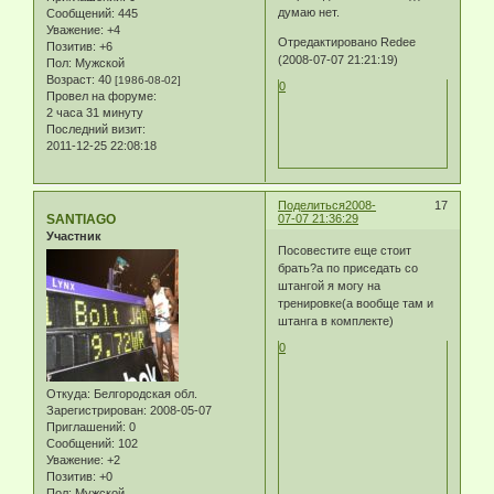
думаю нет.
Сообщений:
445
Уважение:
+4
Отредактировано Redee
Позитив:
+6
(2008-07-07 21:21:19)
Пол:
Мужской
Возраст:
40
[1986-08-02]
0
Провел на форуме:
2 часа 31 минуту
Последний визит:
2011-12-25 22:08:18
Поделиться
2008-
17
SANTIAGO
07-07 21:36:29
Участник
Посовестите еще стоит
брать?а по приседать со
штангой я могу на
тренировке(а вообще там и
штанга в комплекте)
0
Откуда:
Белгородская обл.
Зарегистрирован
: 2008-05-07
Приглашений:
0
Сообщений:
102
Уважение:
+2
Позитив:
+0
Пол:
Мужской