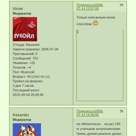
Поделиться
2008-
34
Victor
07-14 13:57:00
Модератор
Только описанным мною
способом
0
Откуда:
Кишинев
Зарегистрирован
: 2006-07-09
Приглашений:
0
Сообщений:
753
Уважение:
+20
Позитив:
+4
Пол:
Мужской
Возраст:
44
[1982-06-12]
Провел на форуме:
3 дня 7 часов
Последний визит:
2015-09-04 20:09:40
Поделиться
2008-
35
freeartist
07-14 14:40:06
Модератор
не обязательно... на раз 190
кг учитывае антропомотрию
Грина, думаю реально делал..