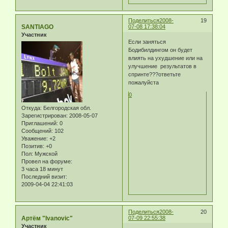
Поделиться
2008-
19
SANTIAGO
07-08 17:38:04
Участник
Если заняться
Бодибилдингом он будет
влиять на ухудшение или на
улучшение результатов в
спринте???ответьте
пожалуйста
0
Откуда:
Белгородская обл.
Зарегистрирован
: 2008-05-07
Приглашений:
0
Сообщений:
102
Уважение:
+2
Позитив:
+0
Пол:
Мужской
Провел на форуме:
3 часа 18 минут
Последний визит:
2009-04-04 22:41:03
Поделиться
2008-
20
Артём "Ivanovic"
07-09 22:55:38
Участник