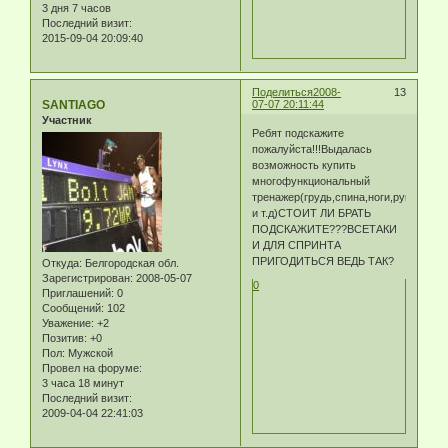
3 дня 7 часов
Последний визит:
2015-09-04 20:09:40
Поделиться
2008-
13
SANTIAGO
07-07 20:11:44
Участник
Ребят подскажите
пожалуйста!!!Выдалась
возможность купить
многофункциональный
тренажер(грудь,спина,ноги,руки
и т.д)СТОИТ ЛИ БРАТЬ
ПОДСКАЖИТЕ???ВСЕТАКИ
И ДЛЯ СПРИНТА
ПРИГОДИТЬСЯ ВЕДЬ ТАК?
Откуда:
Белгородская обл.
Зарегистрирован
: 2008-05-07
0
Приглашений:
0
Сообщений:
102
Уважение:
+2
Позитив:
+0
Пол:
Мужской
Провел на форуме:
3 часа 18 минут
Последний визит:
2009-04-04 22:41:03