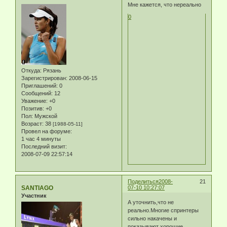
Мне кажется, что нереально
0
Откуда:
Рязань
Зарегистрирован
: 2008-06-15
Приглашений:
0
Сообщений:
12
Уважение:
+0
Позитив:
+0
Пол:
Мужской
Возраст:
38
[1988-05-11]
Провел на форуме:
1 час 4 минуты
Последний визит:
2008-07-09 22:57:14
Поделиться
2008-
21
SANTIAGO
07-10 10:27:07
Участник
А уточнить,что не
реально.Многие спринтеры
сильно накачены и
показывают хорошие