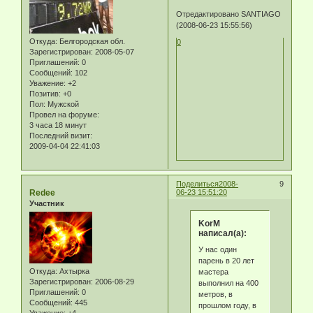
Отредактировано SANTIAGO
(2008-06-23 15:55:56)
Откуда:
Белгородская обл.
0
Зарегистрирован
: 2008-05-07
Приглашений:
0
Сообщений:
102
Уважение:
+2
Позитив:
+0
Пол:
Мужской
Провел на форуме:
3 часа 18 минут
Последний визит:
2009-04-04 22:41:03
Поделиться
2008-
9
Redee
06-23 15:51:20
Участник
KorM
написал(а):
У нас один
парень в 20 лет
Откуда:
Ахтырка
мастера
Зарегистрирован
: 2006-08-29
выполнил на 400
Приглашений:
0
метров, в
Сообщений:
445
прошлом году, в