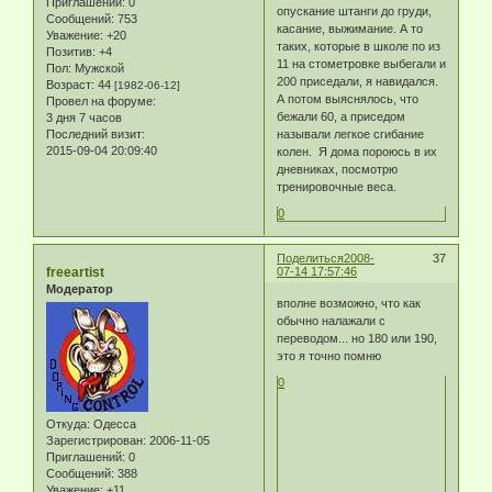
Приглашений:
0
опускание штанги до груди,
Сообщений:
753
касание, выжимание. А то
Уважение:
+20
таких, которые в школе по из
Позитив:
+4
11 на стометровке выбегали и
Пол:
Мужской
200 приседали, я навидался.
Возраст:
44
[1982-06-12]
А потом выяснялось, что
Провел на форуме:
бежали 60, а приседом
3 дня 7 часов
Последний визит:
называли легкое сгибание
2015-09-04 20:09:40
колен. Я дома пороюсь в их
дневниках, посмотрю
тренировочные веса.
0
Поделиться
2008-
37
freeartist
07-14 17:57:46
Модератор
вполне возможно, что как
обычно налажали с
переводом... но 180 или 190,
это я точно помню
0
Откуда:
Одесса
Зарегистрирован
: 2006-11-05
Приглашений:
0
Сообщений:
388
Уважение:
+11