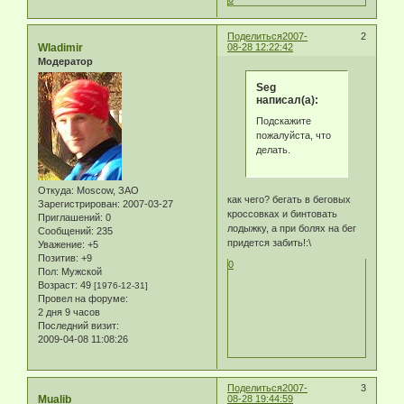
Поделиться
2007-
2
Wladimir
08-28 12:22:42
Модератор
Seg
написал(а):
Подскажите
пожалуйста, что
делать.
Откуда:
Moscow, ЗАО
как чего? бегать в беговых
Зарегистрирован
: 2007-03-27
кроссовках и бинтовать
Приглашений:
0
лодыжку, а при болях на бег
Сообщений:
235
придется забить!:\
Уважение:
+5
Позитив:
+9
0
Пол:
Мужской
Возраст:
49
[1976-12-31]
Провел на форуме:
2 дня 9 часов
Последний визит:
2009-04-08 11:08:26
Поделиться
2007-
3
Mualib
08-28 19:44:59