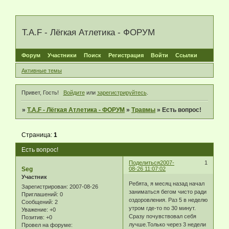
T.A.F - Лёгкая Атлетика - ФОРУМ
Форум
Участники
Поиск
Регистрация
Войти
Ссылки
Активные темы
Привет, Гость!
Войдите
или
зарегистрируйтесь
.
»
T.A.F - Лёгкая Атлетика - ФОРУМ
»
Травмы
»
Есть вопрос!
Страница:
1
Есть вопрос!
Поделиться
2007-
1
Seg
08-26 11:07:02
Участник
Ребята, я месяц назад начал
Зарегистрирован
: 2007-08-26
заниматься бегом чисто ради
Приглашений:
0
оздоровления. Раз 5 в неделю
Сообщений:
2
утром где-то по 30 минут.
Уважение:
+0
Сразу почувствовал себя
Позитив:
+0
лучше.Только через 3 недели
Провел на форуме: