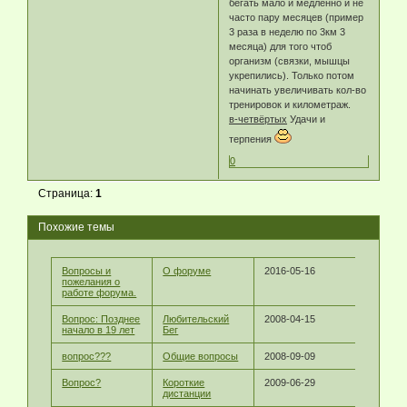
бегать мало и медленно и не
часто пару месяцев (пример
3 раза в неделю по 3км 3
месяца) для того чтоб
организм (связки, мышцы
укрепились). Только потом
начинать увеличивать кол-во
тренировок и километраж.
в-четвёртых
Удачи и
терпения
0
Страница:
1
Похожие темы
Вопросы и
О форуме
2016-05-16
пожелания о
работе форума.
Вопрос: Позднее
Любительский
2008-04-15
начало в 19 лет
Бег
вопрос???
Общие вопросы
2008-09-09
Вопрос?
Короткие
2009-06-29
дистанции