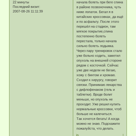
22 минуты
начала болеть при беге спина
Последний визит:
в районе позвоночника, чуть
2007-08-26 11:11:39
ниже лопаток. Бегал я в
китайских кроссовках, да ещё
и по асфальту. После этого
перешёл на стадион, там
мягкое покрытие,спина
постепенно болеть
перестала, только начала
сильно болеть лодыжка.
Через пару тренировок стало
уже больно ходить, заметил
опухоль на внешней стороне
рядом с косточкой. Сейчас
уже две недели не бегаю,
хожу с бинтом и хромаю.
Сходил к хирургу, говорит
связки. Принимаю лекарства
с дифлофенаком (гель и
таблетки). Вроде болит
меньше, но опухоль не
проходит. Уже решил купить
нормальные кроссовки, чтоб
больше не калечиться.
Так хочется бегать! А когда
можно не знаю. Подскажите
пожалуйста, что делать.
0