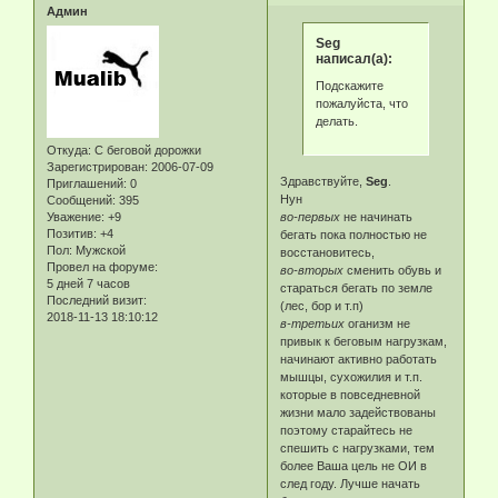
Админ
Seg
написал(а):
Подскажите
пожалуйста, что
делать.
Откуда:
С беговой дорожки
Зарегистрирован
: 2006-07-09
Здравствуйте,
Seg
.
Приглашений:
0
Нун
Сообщений:
395
Уважение:
+9
во-первых
не начинать
Позитив:
+4
бегать пока полностью не
Пол:
Мужской
восстановитесь,
Провел на форуме:
во-вторых
сменить обувь и
5 дней 7 часов
стараться бегать по земле
Последний визит:
(лес, бор и т.п)
2018-11-13 18:10:12
в-третьих
оганизм не
привык к беговым нагрузкам,
начинают активно работать
мышцы, сухожилия и т.п.
которые в повседневной
жизни мало задействованы
поэтому старайтесь не
спешить с нагрузками, тем
более Ваша цель не ОИ в
след году. Лучше начать