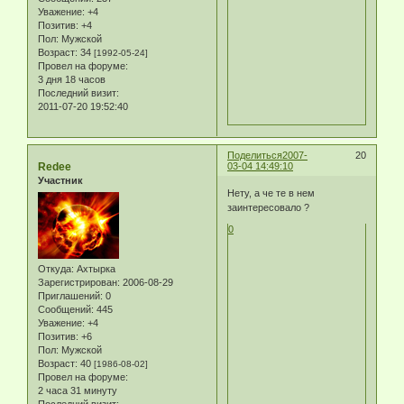
Уважение:
+4
Позитив:
+4
Пол:
Мужской
Возраст:
34
[1992-05-24]
Провел на форуме:
3 дня 18 часов
Последний визит:
2011-07-20 19:52:40
Поделиться
2007-
20
Redee
03-04 14:49:10
Участник
Нету, а че те в нем
заинтересовало ?
0
Откуда:
Ахтырка
Зарегистрирован
: 2006-08-29
Приглашений:
0
Сообщений:
445
Уважение:
+4
Позитив:
+6
Пол:
Мужской
Возраст:
40
[1986-08-02]
Провел на форуме:
2 часа 31 минуту
Последний визит: