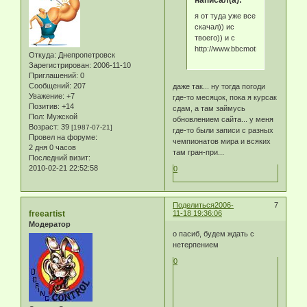
я от туда уже все
скачал)) ис
твоего)) и с
http://www.bbcmotiongallery.com
Откуда:
Днепропетровск
Зарегистрирован
: 2006-11-10
Приглашений:
0
Сообщений:
207
даже так... ну тогда погоди
Уважение:
+7
где-то месяцок, пока я курсак
Позитив:
+14
сдам, а там займусь
Пол:
Мужской
обновлением сайта... у меня
Возраст:
39
[1987-07-21]
где-то были записи с разных
Провел на форуме:
чемпионатов мира и всяких
2 дня 0 часов
там гран-при...
Последний визит:
2010-02-21 22:52:58
0
Поделиться
2006-
7
freeartist
11-18 19:36:06
Модератор
о пасиб, будем ждать с
нетерпением
0