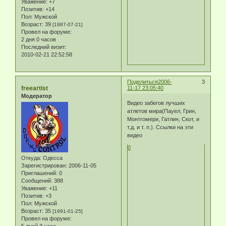
Уважение:
+7
Позитив:
+14
Пол:
Мужской
Возраст:
39
[1987-07-21]
Провел на форуме:
2 дня 0 часов
Последний визит:
2010-02-21 22:52:58
Поделиться
2006-
3
freeartist
11-17 23:05:40
Модератор
Видео забегов лучших
атлетов мира(Пауел, Грин,
Монтгомери, Гатлин, Скот, и
т.д. и т. п.). Ссылки на эти
видео
0
Откуда:
Одесса
Зарегистрирован
: 2006-11-05
Приглашений:
0
Сообщений:
388
Уважение:
+11
Позитив:
+3
Пол:
Мужской
Возраст:
35
[1991-01-25]
Провел на форуме: