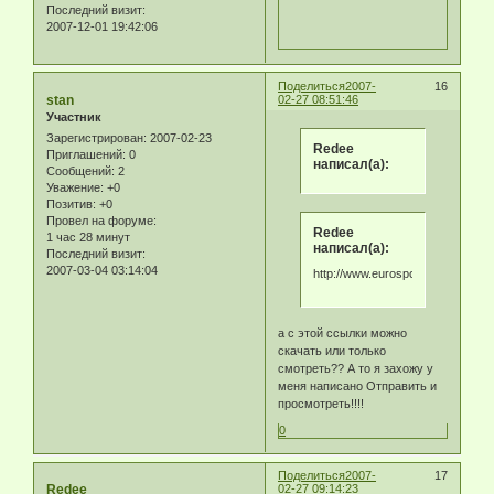
Последний визит:
2007-12-01 19:42:06
Поделиться
2007-
16
stan
02-27 08:51:46
Участник
Зарегистрирован
: 2007-02-23
Redee
Приглашений:
0
написал(а):
Сообщений:
2
Уважение:
+0
Позитив:
+0
Провел на форуме:
Redee
1 час 28 минут
написал(а):
Последний визит:
2007-03-04 03:14:04
http://www.eurosport.ru/athletics
а с этой ссылки можно
скачать или только
смотреть?? А то я захожу у
меня написано Отправить и
просмотреть!!!!
0
Поделиться
2007-
17
Redee
02-27 09:14:23