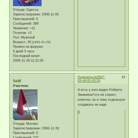
Откуда:
Одесса
Зарегистрирован
: 2006-11-05
Приглашений:
0
Сообщений:
388
Уважение:
+11
Позитив:
+3
Пол:
Мужской
Возраст:
35
[1991-01-25]
Провел на форуме:
5 дней 3 часа
Последний визит:
2009-11-28 11:21:55
Поделиться
2007-
19
SeW
03-04 01:43:29
Участник
А есть у кого видео Роберта
Эммияна?это не спринт,
конечно, но и тему отдельную
создавать не надо
0
Откуда:
Москва
Зарегистрирован
: 2006-12-30
Приглашений:
0
Сообщений:
237