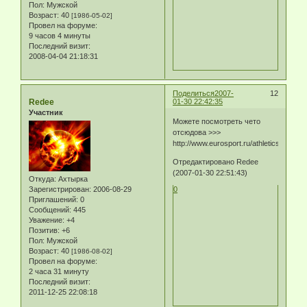
Пол:
Мужской
Возраст:
40
[1986-05-02]
Провел на форуме:
9 часов 4 минуты
Последний визит:
2008-04-04 21:18:31
Поделиться
2007-
12
Redee
01-30 22:42:35
Участник
Можете посмотреть чето
отсюдова >>>
http://www.eurosport.ru/athletics/mc.sht
Отредактировано Redee
(2007-01-30 22:51:43)
Откуда:
Ахтырка
Зарегистрирован
: 2006-08-29
0
Приглашений:
0
Сообщений:
445
Уважение:
+4
Позитив:
+6
Пол:
Мужской
Возраст:
40
[1986-08-02]
Провел на форуме:
2 часа 31 минуту
Последний визит:
2011-12-25 22:08:18