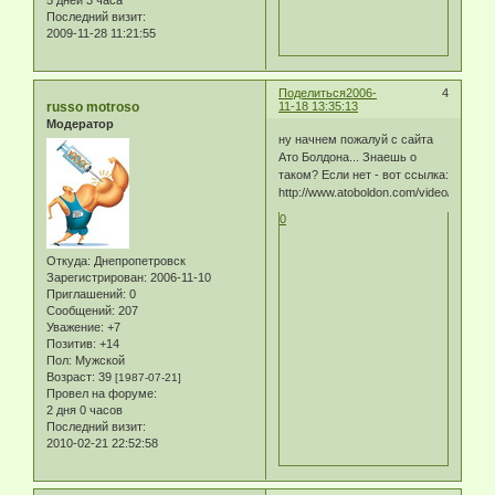
5 дней 3 часа
Последний визит:
2009-11-28 11:21:55
Поделиться
2006-
4
russo motroso
11-18 13:35:13
Модератор
ну начнем пожалуй с сайта
Ато Болдона... Знаешь о
таком? Если нет - вот ссылка:
http://www.atoboldon.com/video/
0
Откуда:
Днепропетровск
Зарегистрирован
: 2006-11-10
Приглашений:
0
Сообщений:
207
Уважение:
+7
Позитив:
+14
Пол:
Мужской
Возраст:
39
[1987-07-21]
Провел на форуме:
2 дня 0 часов
Последний визит:
2010-02-21 22:52:58