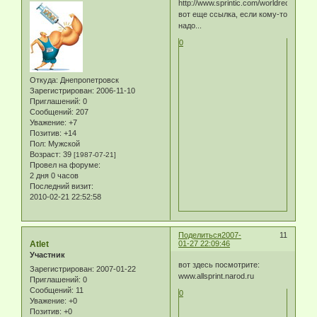
http://www.sprintic.com/worldrecordsvid
вот еще ссылка, если кому-то
надо...
0
Откуда:
Днепропетровск
Зарегистрирован
: 2006-11-10
Приглашений:
0
Сообщений:
207
Уважение:
+7
Позитив:
+14
Пол:
Мужской
Возраст:
39
[1987-07-21]
Провел на форуме:
2 дня 0 часов
Последний визит:
2010-02-21 22:52:58
Поделиться
2007-
11
Atlet
01-27 22:09:46
Участник
вот здесь посмотрите:
Зарегистрирован
: 2007-01-22
www.allsprint.narod.ru
Приглашений:
0
Сообщений:
11
0
Уважение:
+0
Позитив:
+0