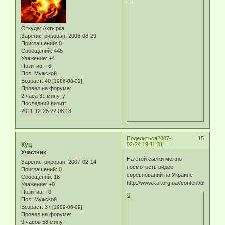
Откуда:
Ахтырка
Зарегистрирован
: 2006-08-29
Приглашений:
0
Сообщений:
445
Уважение:
+4
Позитив:
+6
Пол:
Мужской
Возраст:
40
[1986-08-02]
Провел на форуме:
2 часа 31 минуту
Последний визит:
2011-12-25 22:08:18
Поделиться
2007-
15
Куц
02-24 19:11:31
Участник
На етой сылки можно
Зарегистрирован
: 2007-02-14
посмотреть видео
Приглашений:
0
соревнований на Украине
Сообщений:
18
http://www.kaf.org.ua//content/blogsecti
Уважение:
+0
Позитив:
+0
0
Пол:
Мужской
Возраст:
37
[1989-06-09]
Провел на форуме:
9 часов 58 минут