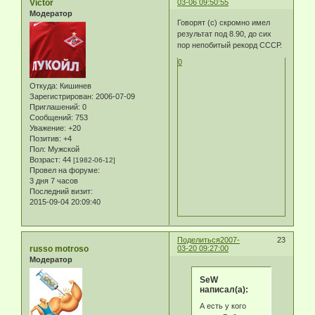
Victor
03-06 09:50:55
Модератор
Говорят (с) скромно имел
результат под 8.90, до сих
пор непобитый рекорд СССР.
0
Откуда:
Кишинев
Зарегистрирован
: 2006-07-09
Приглашений:
0
Сообщений:
753
Уважение:
+20
Позитив:
+4
Пол:
Мужской
Возраст:
44
[1982-06-12]
Провел на форуме:
3 дня 7 часов
Последний визит:
2015-09-04 20:09:40
Поделиться
2007-
23
russo motroso
03-20 09:27:00
Модератор
SeW
написал(а):
А есть у кого