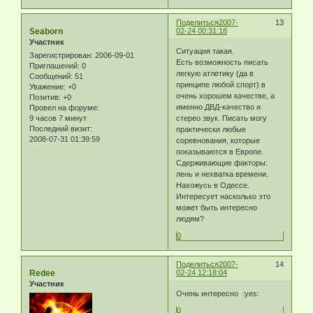
Поделиться
2007-
13
Seaborn
02-24 00:31:18
Участник
Ситуация такая.
Зарегистрирован
: 2006-09-01
Есть возможность писать
Приглашений:
0
легкую атлетику (да в
Сообщений:
51
принципе любой спорт) в
Уважение:
+0
очень хорошем качестве, а
Позитив:
+0
именно ДВД-качество и
Провел на форуме:
9 часов 7 минут
стерео звук. Писать могу
Последний визит:
практически любые
2008-07-31 01:39:59
соревнования, которые
показываются в Европе.
Сдерживающие факторы:
лень и нехватка времени.
Нахожусь в Одессе.
Интересует насколько это
может быть интересно
людям?
0
Поделиться
2007-
14
Redee
02-24 12:18:04
Участник
Очень интересно :yes:
0