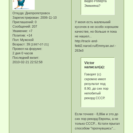
видео Роберта
Эммияна?
Откуда:
Днепропетровск
Зарегистрирован
: 2006-11-10
У меня есть маленький
Приглашений:
0
Сообщений:
207
кусочек в не особо хорошем
Уважение:
+7
качестве, но больше я пока
Позитив:
+14
не нашел...
Пол:
Мужской
http://track-and-
Возраст:
39
[1987-07-21]
field2.narod.ru/Emmyan.avi -
Провел на форуме:
263кб
2 дня 0 часов
Последний визит:
2010-02-21 22:52:58
Victor
написал(а):
Говорят (с)
скромно имел
результат под
8.90, до сих пор
непобитый
рекорд СССР.
Если точнее - 8,86м и это до
сих пор рекорд Европы, а не
только СССР... Кстати прыгал
способом "прогнувшись"...