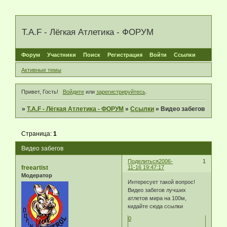
T.A.F - Лёгкая Атлетика - ФОРУМ
Форум
Участники
Поиск
Регистрация
Войти
Ссылки
Активные темы
Привет, Гость!
Войдите
или
зарегистрируйтесь
.
»
T.A.F - Лёгкая Атлетика - ФОРУМ
»
Ссылки
»
Видео забегов
Страница:
1
Видео забегов
Поделиться
2006-
1
freeartist
11-16 19:47:17
Модератор
Интересует такой вопрос!
Видео забегов лучших
атлетов мира на 100м,
кидайте сюда ссылки
0