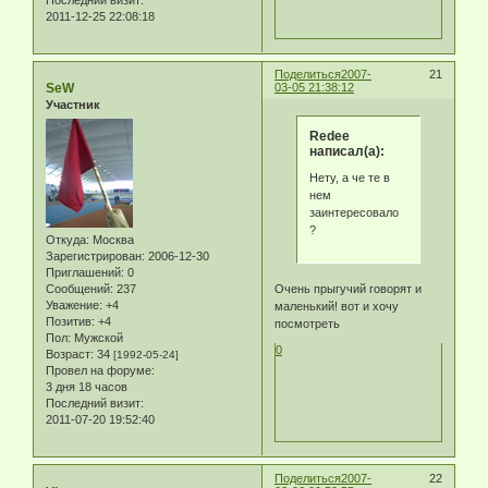
2011-12-25 22:08:18
Поделиться
2007-
21
SeW
03-05 21:38:12
Участник
Redee
написал(а):
Нету, а че те в
нем
заинтересовало
?
Откуда:
Москва
Зарегистрирован
: 2006-12-30
Приглашений:
0
Сообщений:
237
Очень прыгучий говорят и
Уважение:
+4
маленький! вот и хочу
Позитив:
+4
посмотреть
Пол:
Мужской
0
Возраст:
34
[1992-05-24]
Провел на форуме:
3 дня 18 часов
Последний визит:
2011-07-20 19:52:40
Поделиться
2007-
22