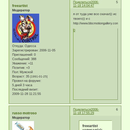
Поделиться
2006-
5
freeartist
11-18 14:04:47
Модератор
я от туда уже все скачал)) ис
твоего)) и с
http://www.bbcmotiongallery.com/Custo
0
Откуда:
Одесса
Зарегистрирован
: 2006-11-05
Приглашений:
0
Сообщений:
388
Уважение:
+11
Позитив:
+3
Пол:
Мужской
Возраст:
35
[1991-01-25]
Провел на форуме:
5 дней 3 часа
Последний визит:
2009-11-28 11:21:55
Поделиться
2006-
6
russo motroso
11-18 17:55:29
Модератор
freeartist
написал(а):