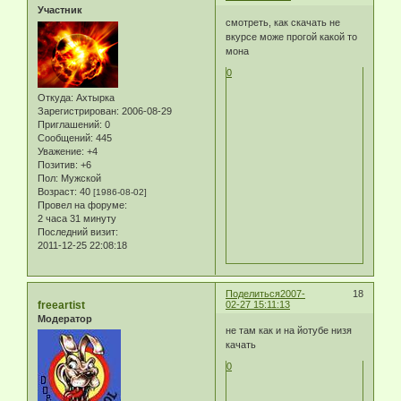
Участник
смотреть, как скачать не
вкурсе може прогой какой то
мона
0
Откуда:
Ахтырка
Зарегистрирован
: 2006-08-29
Приглашений:
0
Сообщений:
445
Уважение:
+4
Позитив:
+6
Пол:
Мужской
Возраст:
40
[1986-08-02]
Провел на форуме:
2 часа 31 минуту
Последний визит:
2011-12-25 22:08:18
Поделиться
2007-
18
freeartist
02-27 15:11:13
Модератор
не там как и на йотубе низя
качать
0