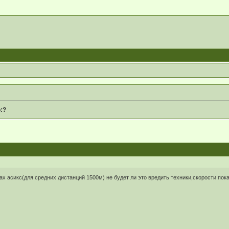
:?
ах асикс(для средних дистанций 1500м) не будет ли это вредить техники,скорости по