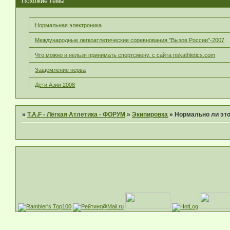
Похожие темы
Нормальная электроника
Международные легкоатлетические соревнования "Вызов России"-2007
Что можно и нельзя принимать спортсмену. с сайта nskathletics.com
Защемление нерва
Дети Азии 2008
»
T.A.F - Лёгкая Атлетика - ФОРУМ
»
Экипировка
»
Нормально ли это