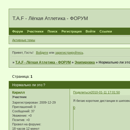
T.A.F - Лёгкая Атлетика - ФОРУМ
Форум
Участники
Поиск
Регистрация
Войти
Ссылки
Активные темы
Привет, Гость!
Войдите
или
зарегистрируйтесь
.
»
T.A.F - Лёгкая Атлетика - ФОРУМ
»
Экипировка
»
Нормально ли это
Страница:
1
Нормально ли это:?
Кирилл
Поделиться
2010-01-11 17:01:50
Участник
Я бегаю короткие дистанции в шиповк
Зарегистрирован
: 2009-12-29
Приглашений:
0
0
Сообщений:
37
Уважение:
+0
Позитив:
+0
Провел на форуме:
18 часов 12 минут