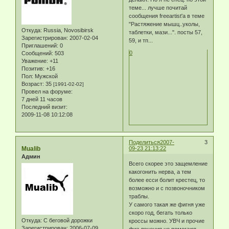
теме... лучше почитай
сообщения freeartist'а в теме
"Растяжение мышц..уколы,
Откуда:
Russia, Novosibirsk
таблетки, мази...". посты 57,
Зарегистрирован
: 2007-02-04
59, и тп...
Приглашений:
0
0
Сообщений:
503
Уважение:
+11
Позитив:
+16
Пол:
Мужской
Возраст:
35
[1991-02-02]
Провел на форуме:
7 дней 11 часов
Последний визит:
2009-11-08 10:12:08
Поделиться
2007-
3
Mualib
09-23 21:13:22
Админ
Всего скорее это защемление
какогонить нерва, а тем
более есси болит крестец, то
возможно и с позвоночником
траблы.
У самого такая же фигня уже
скоро год, бегать только
Откуда:
С беговой дорожки
кроссы можно. УВЧ и прочие
Зарегистрирован
: 2006-07-09
физ.лечения не помогают,