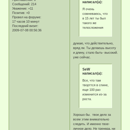
написал(а):
Сообщений:
214
Уважение:
+11
Я очень
Позитив:
+0
сомневаюсь, что
Провел на форуме:
в 15 лет ты был
17 часов 10 минут
такого же
Последний визит:
телосложения
2009-07-08 00:56:36
думаю, что действительно,
вряд ли. Ты делаешь высоту
и длину, стало быть- высокий.
уже сейчас.
SeW
написал(а):
Все, что там
творттся в спине,
еще 100 раз
изменится из-за
роста.
Хорошо бы. твое дело за
всем этим внимательно
следить. И именно твое-
личное
дело. Не тренера, ни