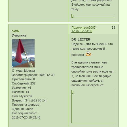
для тебя, а твоих родителей.
В общем, крепко думай на
тему.
0
Поделиться
2007-
13
SeW
12-07 12:33:36
Участник
DR_LECTER
Надеюсь, что ты знаешь что
такое компрессионный
перелом
В академии сказали, что
тренироваться можно
Откуда:
Москва
спокойно, мне расти еще лет
Зарегистрирован
: 2006-12-30
7, не меньше. Все тянущие
Приглашений:
0
ощущения пройдут, а
Сообщений:
237
позвоночник окрепнет.
Уважение:
+4
Позитив:
+4
0
Пол:
Мужской
Возраст:
34
[1992-05-24]
Провел на форуме:
3 дня 18 часов
Последний визит:
2011-07-20 19:52:40