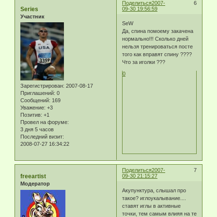
Поделиться
2007-
6
Series
09-30 19:56:59
Участник
SeW
Да, спина помоему закачена
нормально!!! Сколько дней
нельзя тренироваться посте
того как вправят спину ????
Что за иголки ???
0
Зарегистрирован
: 2007-08-17
Приглашений:
0
Сообщений:
169
Уважение:
+3
Позитив:
+1
Провел на форуме:
3 дня 5 часов
Последний визит:
2008-07-27 16:34:22
Поделиться
2007-
7
freeartist
09-30 21:15:27
Модератор
Акупунктура, слышал про
такое? иглоукалывание....
ставят иглы в активные
точки, тем самым влияя на те