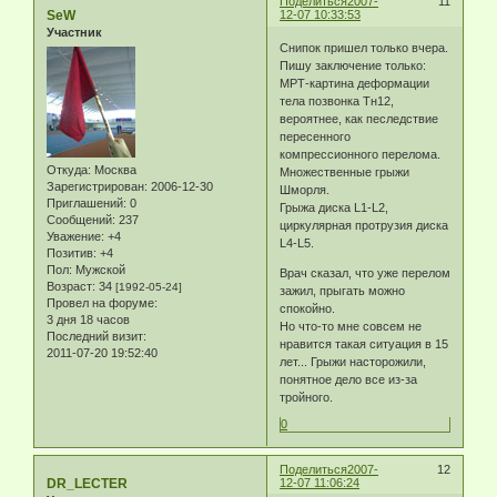
Поделиться
2007-
11
SeW
12-07 10:33:53
Участник
Снипок пришел только вчера.
Пишу заключение только:
МРТ-картина деформации
тела позвонка Тн12,
вероятнее, как песледствие
пересенного
компрессионного перелома.
Откуда:
Москва
Множественные грыжи
Зарегистрирован
: 2006-12-30
Шморля.
Приглашений:
0
Грыжа диска L1-L2,
Сообщений:
237
циркулярная протрузия диска
Уважение:
+4
L4-L5.
Позитив:
+4
Пол:
Мужской
Врач сказал, что уже перелом
Возраст:
34
[1992-05-24]
зажил, прыгать можно
Провел на форуме:
спокойно.
3 дня 18 часов
Но что-то мне совсем не
Последний визит:
нравится такая ситуация в 15
2011-07-20 19:52:40
лет... Грыжи насторожили,
понятное дело все из-за
тройного.
0
Поделиться
2007-
12
DR_LECTER
12-07 11:06:24