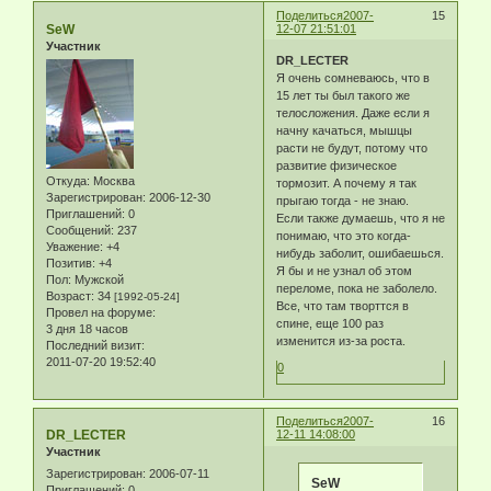
Поделиться
2007-
15
SeW
12-07 21:51:01
Участник
DR_LECTER
Я очень сомневаюсь, что в
15 лет ты был такого же
телосложения. Даже если я
начну качаться, мышцы
расти не будут, потому что
развитие физическое
Откуда:
Москва
тормозит. А почему я так
Зарегистрирован
: 2006-12-30
прыгаю тогда - не знаю.
Приглашений:
0
Если также думаешь, что я не
Сообщений:
237
понимаю, что это когда-
Уважение:
+4
нибудь заболит, ошибаешься.
Позитив:
+4
Я бы и не узнал об этом
Пол:
Мужской
переломе, пока не заболело.
Возраст:
34
[1992-05-24]
Все, что там творттся в
Провел на форуме:
спине, еще 100 раз
3 дня 18 часов
изменится из-за роста.
Последний визит:
2011-07-20 19:52:40
0
Поделиться
2007-
16
DR_LECTER
12-11 14:08:00
Участник
Зарегистрирован
: 2006-07-11
SeW
Приглашений:
0