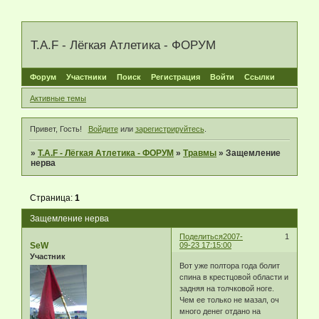
T.A.F - Лёгкая Атлетика - ФОРУМ
Форум
Участники
Поиск
Регистрация
Войти
Ссылки
Активные темы
Привет, Гость!
Войдите
или
зарегистрируйтесь
.
»
T.A.F - Лёгкая Атлетика - ФОРУМ
»
Травмы
»
Защемление
нерва
Страница:
1
Защемление нерва
Поделиться
2007-
1
SeW
09-23 17:15:00
Участник
Вот уже полтора года болит
спина в крестцовой области и
задняя на толчковой ноге.
Чем ее только не мазал, оч
много денег отдано на