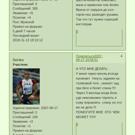
Приглашений:
0
мази и примочки тем более.
Сообщений:
395
Врачи от хирурга до ухо-
Уважение:
+9
горло-нос разводят руками.
Позитив:
+4
Так что тут нужен хороший
Пол:
Мужской
костоправ.
Провел на форуме:
5 дней 7 часов
0
Последний визит:
2018-11-13 18:10:12
Поделиться
2007-
4
Series
09-27 19:59:51
Участник
А ЧТО МНЕ ДЕЛАТЬ :
У меня через месяц всегда
начинает тянуть заднюю на
толяковой тоге , немеет зад
при беге и болит спина !!!!
Через 3 месяца когда боль
уде невозможно терпеть я
хожу впровлять спину но это
же не дело !!!
Зарегистрирован
: 2007-08-17
ПОМОГИТЕ МНЕ КТО ЧЕМ
Приглашений:
0
Сообщений:
169
МОЖЕТ !!!!!!!
Уважение:
+3
0
Позитив:
+1
Провел на форуме:
3 дня 5 часов