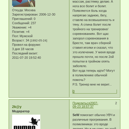
массаж, растяжку делаю. А
нога все болит и болит.
Откуда:
Москва
Появляется боль когда
Зарегистрирован
: 2006-12-30
напрягаю заднюю, бегу,
Приглашений:
0
ставлю на возвышенность и
Сообщений:
237
тяну. А спина болит после
Уважение:
+4
тройного на тренировке/
Позитив:
+4
соревнованиях. Вот щас
Пол:
Мужской
запорол соревнования в
Возраст:
34
[1992-05-24]
Бресте, там врач сборной
Провел на форуме:
ставил иголки и сказал, что
3 дня 18 часов
это излечение. У меня вроде
Последний визит:
прошло почти, но после 2ой
2011-07-20 19:52:40
попытки в тройном опять
заболело.
Вот куда теперь идти? Могут
в поликленике обычной
помочь?
P.S. Тренер мне не верит...
0
Поделиться
2007-
2
2k@y
09-23 18:57:37
Модератор
SeW
помогает обычно УВЧ и
различные прогревания. В
поликлиниках это вроде
делают. Но я не спец. по этой