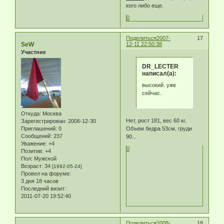
кого либо еще.
0
Поделиться
2007-
17
SeW
12-11 22:50:38
Участник
DR_LECTER
написал(а):
высокий. уже
сейчас.
Откуда:
Москва
Нет, рост 181, вес 60 кг.
Зарегистрирован
: 2006-12-30
Объем бедра 53см, груди
Приглашений:
0
Сообщений:
237
90...
Уважение:
+4
0
Позитив:
+4
Пол:
Мужской
Возраст:
34
[1992-05-24]
Провел на форуме:
3 дня 18 часов
Последний визит:
2011-07-20 19:52:40
Поделиться
2008-
18