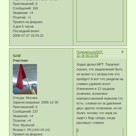
Приглашений:
0
Сообщений:
169
Уважение:
+3
Позитив:
+1
Провел на форуме:
3 дня 5 часов
Последний визит:
2008-07-27 16:34:22
Поделиться
2007-
9
SeW
11-26 00:22:58
Участник
Ходил делал МРТ. Терапевт
сказал, что защемления быть
не может и с возрастом это
пройдет! А вот что увидели на
снимке удивило всех!
Изменения в 12 грудном
позвонке, возможно
Откуда:
Москва
компрессионный перелом (то
Зарегистрирован
: 2006-12-30
есть, сломан из-за давления
Приглашений:
0
двух других позвонков, но не
Сообщений:
237
болит, потому что нерв не
Уважение:
+4
задет.) Жду среды, когда
Позитив:
+4
распишут снимок
Пол:
Мужской
Возраст:
34
[1992-05-24]
0
Провел на форуме: