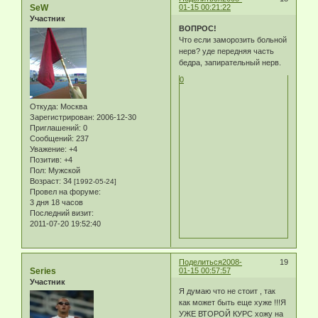
SeW
01-15 00:21:22
Участник
ВОПРОС!
Что если заморозить больной
нерв? уде передняя часть
бедра, запирательный нерв.
0
Откуда:
Москва
Зарегистрирован
: 2006-12-30
Приглашений:
0
Сообщений:
237
Уважение:
+4
Позитив:
+4
Пол:
Мужской
Возраст:
34
[1992-05-24]
Провел на форуме:
3 дня 18 часов
Последний визит:
2011-07-20 19:52:40
Поделиться
2008-
19
Series
01-15 00:57:57
Участник
Я думаю что не стоит , так
как может быть еще хуже !!!Я
УЖЕ ВТОРОЙ КУРС хожу на