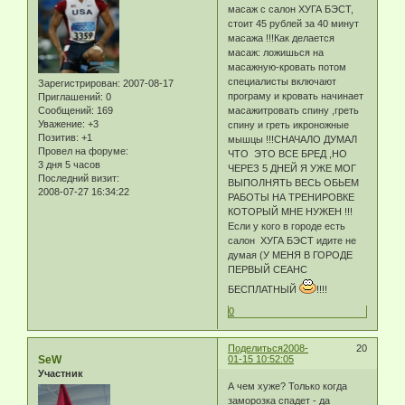
масаж с салон ХУГА БЭСТ,
стоит 45 рублей за 40 минут
масажа !!!Как делается
масаж: ложишься на
масажную-кровать потом
специалисты включают
Зарегистрирован
: 2007-08-17
програму и кровать начинает
Приглашений:
0
Сообщений:
169
масажитровать спину ,греть
Уважение:
+3
спину и греть икроножные
Позитив:
+1
мышцы !!!СНАЧАЛО ДУМАЛ
Провел на форуме:
ЧТО ЭТО ВСЕ БРЕД ,НО
3 дня 5 часов
ЧЕРЕЗ 5 ДНЕЙ Я УЖЕ МОГ
Последний визит:
ВЫПОЛНЯТЬ ВЕСЬ ОБЬЕМ
2008-07-27 16:34:22
РАБОТЫ НА ТРЕНИРОВКЕ
КОТОРЫЙ МНЕ НУЖЕН !!!
Если у кого в городе есть
салон ХУГА БЭСТ идите не
думая (У МЕНЯ В ГОРОДЕ
ПЕРВЫЙ СЕАНС
БЕСПЛАТНЫЙ
!!!!
0
Поделиться
2008-
20
SeW
01-15 10:52:05
Участник
А чем хуже? Только когда
заморозка спадет - да