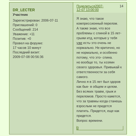
Поделиться
2007-
14
DR_LECTER
12-07 13:00:00
Участник
Я знаю, что такое
Зарегистрирован
: 2006-07-11
компрессионный перелом.
Приглашений:
0
А также знаю, что все
Сообщений:
214
проблемы с спиной в 15 лет-
Уважение:
+11
грыжи итд, которые у тебя
Позитив:
+0
уже
есть-это очень не
Провел на форуме:
17 часов 10 минут
нормально. Не критично, но
Последний визит:
не нормально, и особенно
2009-07-08 00:56:36
потому, что это- спина.
но вообще то, ты хозяин
своего здоровья. Привыкай к
ответственности за себя
самого.
Лично я в 15 лет был здоров
как бык- в общем и целом.
Без всяких травм, грыж и
переломов. Просто кажется,
что за травмы когда станешь
взрослым не придется
платить. Придется, еще как
придется.
Вопрос времени.
0