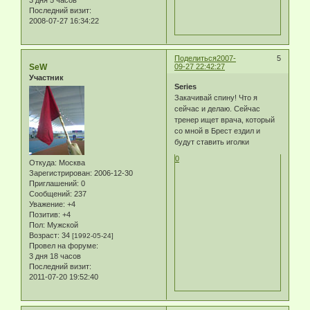
Последний визит:
2008-07-27 16:34:22
Поделиться
2007-
5
SeW
09-27 22:42:27
Участник
Series
Закачивай спину! Что я
сейчас и делаю. Сейчас
тренер ищет врача, который
со мной в Брест ездил и
будут ставить иголки
0
Откуда:
Москва
Зарегистрирован
: 2006-12-30
Приглашений:
0
Сообщений:
237
Уважение:
+4
Позитив:
+4
Пол:
Мужской
Возраст:
34
[1992-05-24]
Провел на форуме:
3 дня 18 часов
Последний визит:
2011-07-20 19:52:40