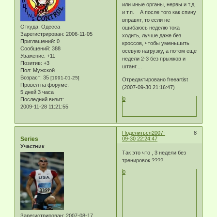
или иные органы, нервы и т.д.
и т.п. А после того как спину
вправят, то если не
Откуда:
Одесса
ошибаюсь неделю тока
Зарегистрирован
: 2006-11-05
ходить, лучше даже без
Приглашений:
0
кроссов, чтобы уменьшить
Сообщений:
388
осевую нагрузку, а потом еще
Уважение:
+11
недели 2-3 без прыжков и
Позитив:
+3
штанг....
Пол:
Мужской
Возраст:
35
[1991-01-25]
Отредактировано freeartist
Провел на форуме:
(2007-09-30 21:16:47)
5 дней 3 часа
0
Последний визит:
2009-11-28 11:21:55
Поделиться
2007-
8
Series
09-30 22:24:47
Участник
Так это что , 3 недели без
тренировок ????
0
Зарегистрирован
: 2007-08-17