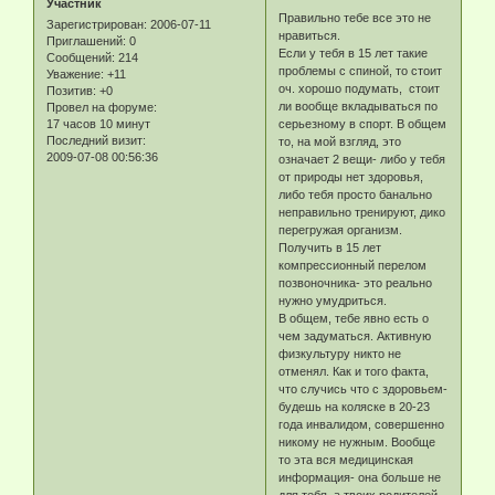
Участник
Правильно тебе все это не
Зарегистрирован
: 2006-07-11
нравиться.
Приглашений:
0
Если у тебя в 15 лет такие
Сообщений:
214
проблемы с спиной, то стоит
Уважение:
+11
оч. хорошо подумать, стоит
Позитив:
+0
ли вообще вкладываться по
Провел на форуме:
17 часов 10 минут
серьезному в спорт. В общем
Последний визит:
то, на мой взгляд, это
2009-07-08 00:56:36
означает 2 вещи- либо у тебя
от природы нет здоровья,
либо тебя просто банально
неправильно тренируют, дико
перегружая организм.
Получить в 15 лет
компрессионный перелом
позвоночника- это реально
нужно умудриться.
В общем, тебе явно есть о
чем задуматься. Активную
физкультуру никто не
отменял. Как и того факта,
что случись что с здоровьем-
будешь на коляске в 20-23
года инвалидом, совершенно
никому не нужным. Вообще
то эта вся медицинская
информация- она больше не