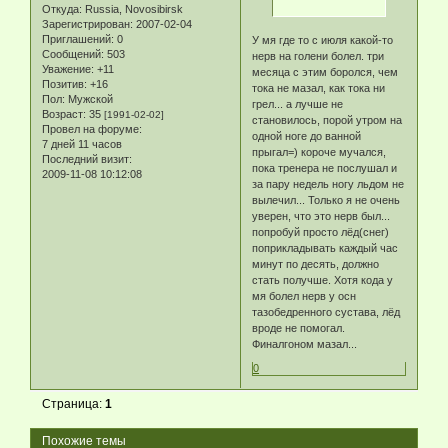
Откуда:
Russia, Novosibirsk
Зарегистрирован
: 2007-02-04
Приглашений:
0
У мя где то с июля какой-то
Сообщений:
503
нерв на голени болел. три
Уважение:
+11
месяца с этим боролся, чем
Позитив:
+16
тока не мазал, как тока ни
Пол:
Мужской
грел... а лучше не
Возраст:
35
[1991-02-02]
становилось, порой утром на
Провел на форуме:
одной ноге до ванной
7 дней 11 часов
прыгал=) короче мучался,
Последний визит:
пока тренера не послушал и
2009-11-08 10:12:08
за пару недель ногу льдом не
вылечил... Только я не очень
уверен, что это нерв был...
попробуй просто лёд(снег)
поприкладывать каждый час
минут по десять, должно
стать получше. Хотя кода у
мя болел нерв у осн
тазобедренного сустава, лёд
вроде не помогал.
Финалгоном мазал...
0
Страница:
1
Похожие темы