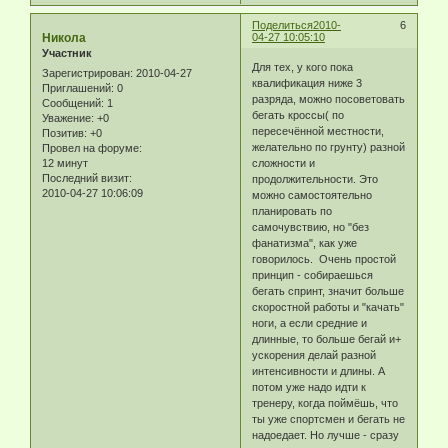
Поделиться
2010-
6
Никола
04-27 10:05:10
Участник
Для тех, у кого пока
Зарегистрирован
: 2010-04-27
квалификация ниже 3
Приглашений:
0
разряда, можно посоветовать
Сообщений:
1
бегать кроссы( по
Уважение:
+0
пересечённой местности,
Позитив:
+0
желательно по грунту) разной
Провел на форуме:
12 минут
сложности и
Последний визит:
продолжительности. Это
2010-04-27 10:06:09
можно самостоятельно
планировать по
самочувствию, но "без
фанатизма", как уже
говорилось. Очень простой
принцип - собираешься
бегать спринт, значит больше
скоростной работы и "качать"
ноги, а если средние и
длинные, то больше бегай и+
ускорения делай разной
интенсивности и длины. А
потом уже надо идти к
тренеру, когда поймёшь, что
ты уже спортсмен и бегать не
надоедает. Но лучше - сразу