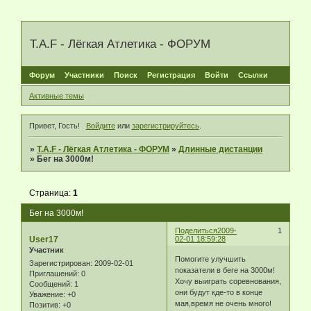
T.A.F - Лёгкая Атлетика - ФОРУМ
Форум
Участники
Поиск
Регистрация
Войти
Ссылки
Активные темы
Привет, Гость!
Войдите
или
зарегистрируйтесь
.
»
T.A.F - Лёгкая Атлетика - ФОРУМ
»
Длинные дистанции
»
Бег на 3000м!
Страница:
1
Бег на 3000м!
Поделиться
2009-
1
User17
02-01 18:59:28
Участник
Помогите улучшить
Зарегистрирован
: 2009-02-01
показатели в беге на 3000м!
Приглашений:
0
Хочу выиграть соревнования,
Сообщений:
1
они будут кде-то в конце
Уважение:
+0
мая,время не очень много!
Позитив:
+0