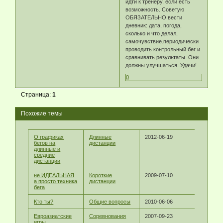
идти к тренеру, если есть
возможность. Советую
ОБЯЗАТЕЛЬНО вести
дневник: дата, погода,
сколько и что делал,
самочувствие.периодически
проводить контрольный бег и
сравнивать результаты. Они
должны улучшаться. Удачи!
0
Страница:
1
Похожие темы
О графиках
Длинные
2012-06-19
бегов на
дистанции
длинные и
средние
дистанции
не ИДЕАЛЬНАЯ
Короткие
2009-07-10
а просто техника
дистанции
бега
Кто ты?
Общие вопросы
2010-06-06
Евроазиатские
Соревнования
2007-09-23
игры