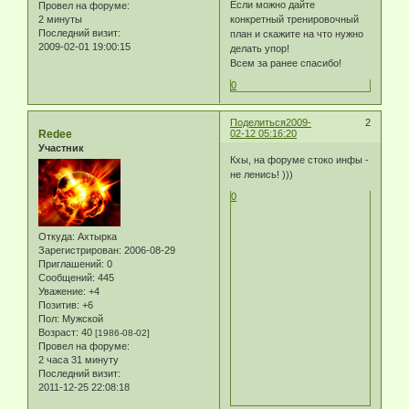
Если можно дайте
Провел на форуме:
2 минуты
конкретный тренировочный
Последний визит:
план и скажите на что нужно
2009-02-01 19:00:15
делать упор!
Всем за ранее спасибо!
0
Поделиться
2009-
2
Redee
02-12 05:16:20
Участник
Кхы, на форуме стоко инфы -
не ленись! )))
0
Откуда:
Ахтырка
Зарегистрирован
: 2006-08-29
Приглашений:
0
Сообщений:
445
Уважение:
+4
Позитив:
+6
Пол:
Мужской
Возраст:
40
[1986-08-02]
Провел на форуме:
2 часа 31 минуту
Последний визит:
2011-12-25 22:08:18