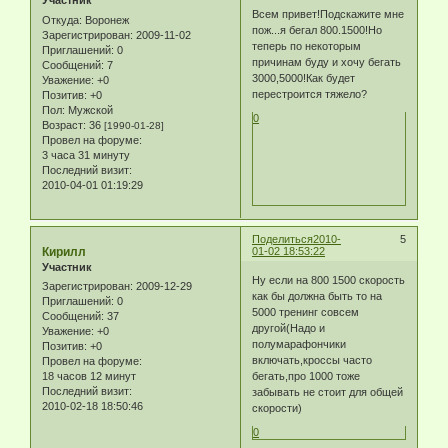
Участник
Всем привет!Подскажите мне
Откуда:
Воронеж
пож...я бегал 800.1500!Но
Зарегистрирован
: 2009-11-02
теперь по некоторым
Приглашений:
0
причинам буду и хочу бегать
Сообщений:
7
3000,5000!Как будет
Уважение:
+0
перестроится тяжело?
Позитив:
+0
Пол:
Мужской
0
Возраст:
36
[1990-01-28]
Провел на форуме:
3 часа 31 минуту
Последний визит:
2010-04-01 01:19:29
Поделиться
2010-
5
Кирилл
01-02 18:53:22
Участник
Ну если на 800 1500 скорость
Зарегистрирован
: 2009-12-29
как бы должна быть то на
Приглашений:
0
5000 тренинг совсем
Сообщений:
37
другой(Надо и
Уважение:
+0
полумарафончики
Позитив:
+0
включать,кроссы часто
Провел на форуме:
18 часов 12 минут
бегать,про 1000 тоже
Последний визит:
забывать не стоит для общей
2010-02-18 18:50:46
скорости)
0