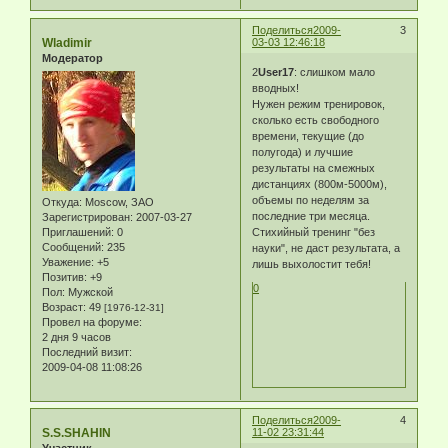
Поделиться
2009-
3
Wladimir
03-03 12:46:18
Модератор
2
User17
: слишком мало
вводных!
Нужен режим тренировок,
сколько есть свободного
времени, текущие (до
полугода) и лучшие
результаты на смежных
дистанциях (800м-5000м),
объемы по неделям за
Откуда:
Moscow, ЗАО
последние три месяца.
Зарегистрирован
: 2007-03-27
Приглашений:
0
Стихийный тренинг "без
Сообщений:
235
науки", не даст результата, а
Уважение:
+5
лишь выхолостит тебя!
Позитив:
+9
0
Пол:
Мужской
Возраст:
49
[1976-12-31]
Провел на форуме:
2 дня 9 часов
Последний визит:
2009-04-08 11:08:26
Поделиться
2009-
4
S.S.SHAHIN
11-02 23:31:44