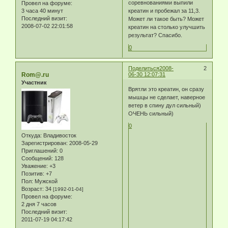
соревнованиями выпили
Провел на форуме:
3 часа 40 минут
креатин и пробежал за 11,3.
Последний визит:
Может ли такое быть? Может
2008-07-02 22:01:58
креатин на столько улучшить
результат? Спасибо.
0
Поделиться
2008-
2
Rom@.ru
06-30 12:07:31
Участник
Врятли это креатин, он сразу
мышцы не сделает, наверное
ветер в спину дул сильный)
ОЧЕНЬ сильный)
0
Откуда:
Владивосток
Зарегистрирован
: 2008-05-29
Приглашений:
0
Сообщений:
128
Уважение:
+3
Позитив:
+7
Пол:
Мужской
Возраст:
34
[1992-01-04]
Провел на форуме:
2 дня 7 часов
Последний визит:
2011-07-19 04:17:42