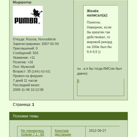
Модератор
Женёк
написал(а):
Понятно.
Наверное, если
бы креатин так
действовал, то
Откуда:
Russia, Novosibirsk
мировой рекорд
Зарегистрирован
: 2007-02-04
на 100м был бы
Приглашений:
0
9,4-9,5 ))
Сообщений:
503
Уважение:
+11
Позитив:
+16
Пол:
Мужской
гы.. а я бы тогда КМСом был
Возраст:
35
[1991-02-02]
давно)
Провел на форуме:
7 дней 11 часов
0
Последний визит:
2009-11-08 10:12:08
Страница:
1
Похожие темы
Не тренируясь
Короткие
2012-09-27
толком 7,1 - 60
дистанции