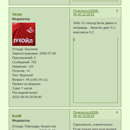
Поделиться
2008-
3
Victor
06-30 12:18:51
Модератор
Либо 12 секунд были давно и
неправда... Креатин дает 0.1,
максимум 0.2.
0
Откуда:
Кишинев
Зарегистрирован
: 2006-07-09
Приглашений:
0
Сообщений:
753
Уважение:
+20
Позитив:
+4
Пол:
Мужской
Возраст:
44
[1982-06-12]
Провел на форуме:
3 дня 7 часов
Последний визит:
2015-09-04 20:09:40
Поделиться
2008-
4
KorM
06-30 15:28:04
Модератор
Однозначно, сомнительно.
Откуда:
Павлодар, Казахстан
Если только чего еще выпил!