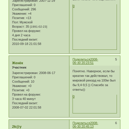
Зарегистрирован
: 2007-11-29
Приглашений:
0
0
Сообщений:
296
Уважение:
+4
Позитив:
+13
Пол:
Мужской
Возраст:
35
[1991-02-23]
Провел на форуме:
4 дня 2 часа
Последний визит:
2010-09-18 21:01:58
Поделиться
2008-
5
Женёк
06-30 20:23:51
Участник
Понятно. Наверное, если бы
Зарегистрирован
: 2008-06-17
креатин так действовал, то
Приглашений:
0
мировой рекорд на 100м был
Сообщений:
10
бы 9,4-9,5 )) Спасибо за
Уважение:
+0
ответы))
Позитив:
+0
Провел на форуме:
0
3 часа 40 минут
Последний визит:
2008-07-02 22:01:58
Поделиться
2008-
6
2k@y
06-30 20:45:13