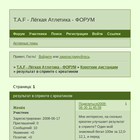
T.A.F - Лёгкая Атлетика - ФОРУМ
Форум
Участники
Поиск
Регистрация
Войти
Ссылки
Активные темы
Привет, Гость!
Войдите
или
зарегистрируйтесь
.
»
T.A.F - Лёгкая Атлетика - ФОРУМ
»
Короткие дистанции
»
результат в спринте с креатином
Страница:
1
результат в спринте с креатином
Поделиться
2008-
1
Женёк
06-30 11:45:39
Участник
Мне интересно, на сколько
Зарегистрирован
: 2008-06-17
креатин улучшает результат
Приглашений:
0
в спринте? Один мой
Сообщений:
10
знакомый бегал 100м за 12,0-
Уважение:
+0
12,1, и перед
Позитив:
+0