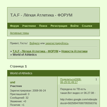
T.A.F - Лёгкая Атлетика - ФОРУМ
Форум
Участники
Поиск
Регистрация
Войти
Ссылки
Активные темы
Привет, Гость!
Войдите
или
зарегистрируйтесь
.
»
T.A.F - Лёгкая Атлетика - ФОРУМ
»
Новости Атлетики
»
World of Athletics
Страница:
1
World of Athletics
Поделиться
2008-
1
und
06-29 01:49:17
Участник
Передача по ТВ есть
Зарегистрирован
: 2008-06-24
такая.Вот видео от 06.27.08 -
Приглашений:
0
Сообщений:
32
http://video.google.com/videoplay?
Уважение:
+0
docid=5825894769079555637&hl=en
Позитив:
+1