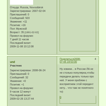
Откуда:
Russia, Novosibirsk
Зарегистрирован
: 2007-02-04
Приглашений:
0
Сообщений:
503
Уважение:
+11
Позитив:
+16
Пол:
Мужской
Возраст:
35
[1991-02-02]
Провел на форуме:
7 дней 11 часов
Последний визит:
2009-11-08 10:12:08
Поделиться
2008-
4
und
07-05 19:53:00
Участник
Ну извини... в России ЛА не
Зарегистрирован
: 2008-06-24
не столько популярна,чтобы
Приглашений:
0
передачи делать только про
Сообщений:
32
неё. У меня проблем с
Уважение:
+0
восприятием этой передачт
Позитив:
+1
нету... что-там не понятного
Провел на форуме:
9 часов 12 минут
то)
Последний визит:
0
2009-02-26 13:27:44