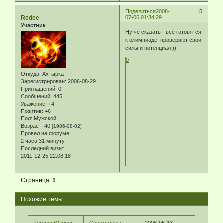
Поделиться
2008-
5
Redee
07-06 01:34:29
Участник
Ну че сказать - все готовятся
к олимпиаде, проверяют свои
силы и потенциал ))
0
Откуда:
Ахтырка
Зарегистрирован
: 2006-08-29
Приглашений:
0
Сообщений:
445
Уважение:
+4
Позитив:
+6
Пол:
Мужской
Возраст:
40
[1986-08-02]
Провел на форуме:
2 часа 31 минуту
Последний визит:
2011-12-25 22:08:18
Страница:
1
Похожие темы
Jeremy Wariner
Спортсмены
2008-06-13