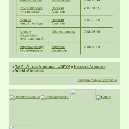
Роман Шеберле
Новости
2007-01-25
чуть не погиб
Атлетики
Лучший
Новости
2007-12-06
легкоатлет года
Атлетики
Анонс и
Общие вопросы
2008-08-09
обсуждения
телетрансляций.
Мировой рекорд
Короткие
2008-05-09
на стометровке
дистанции
»
T.A.F - Лёгкая Атлетика - ФОРУМ
»
Новости Атлетики
»
World of Athletics
создать форум бесплатно