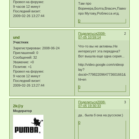
Провел на форуме:
Там про
9 часов 12 минут
Воринера,Болта,Власич,Павела,мног
Последний визит:
про Мутову,Роблесса итд.
2009-02-26 13:27:44
0
Поделиться
2008-
2
und
07-05 10:59:14
Участник
Что-то вы не активны.Не
Зарегистрирован
: 2008-06-24
интересует эта передача?
Приглашений:
0
Вот вышла еще одна серия...
Сообщений:
32
Уважение:
+0
http://video.google.com/videop​
Позитив:
+1
lay?
Провел на форуме:
docid=7798220964773601661&​
9 часов 12 минут
hl=en
Последний визит:
2009-02-26 13:27:44
0
Поделиться
2008-
3
2k@y
07-05 19:30:33
Модератор
да.. была б она на русском:)
0