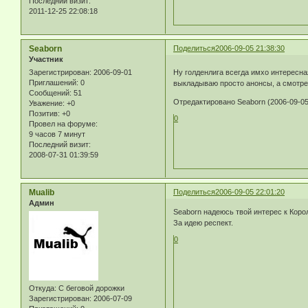
Последний визит:
2011-12-25 22:08:18
Seaborn
Поделиться
2006-09-05 21:38:30
Участник
Зарегистрирован
: 2006-09-01
Ну голденлига всегда имхо интересна
Приглашений:
0
выкладываю просто анонсы, а смотрет
Сообщений:
51
Отредактировано Seaborn (2006-09-05
Уважение:
+0
Позитив:
+0
0
Провел на форуме:
9 часов 7 минут
Последний визит:
2008-07-31 01:39:59
Mualib
Поделиться
2006-09-05 22:01:20
Админ
Seaborn надеюсь твой интерес к Коро
За идею респект.
0
Откуда:
С беговой дорожки
Зарегистрирован
: 2006-07-09