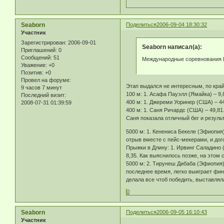
Seaborn
Поделиться
2006-09-04 18:30:32
Участник
Зарегистрирован
: 2006-09-01
Seaborn написал(а):
Приглашений:
0
Сообщений:
51
Международные соревнования 
Уважение:
+0
Позитив:
+0
Провел на форуме:
Этап выдался не интересным, по кра
9 часов 7 минут
100 м: 1. Асафа Пауэлл (Ямайка) – 9,
Последний визит:
400 м: 1. Джереми Уоринер (США) – 44
2008-07-31 01:39:59
400 м: 1. Саня Ричардс (США) – 49,81
Саня показала отличный бег и результ
5000 м: 1. Кенениса Бекеле (Эфиопия)
отрыв вместе с пейс-мекерами, и дого
Прыжки в Длину: 1. Ирвинг Саладино (
8,35. Как выяснилось позже, на этом
5000 м: 2. Тирунеш Дибаба (Эфиопия) 
последнее время, легко выиграет фин
делала все чтоб победить, выставлял
0
Seaborn
Поделиться
2006-09-05 16:10:43
Участник