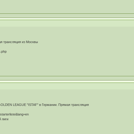
ая трансляция из Москвы
n.php
GOLDEN LEAGUE "ISTAF" в Германии. Прямая трансляция
starterliste&lang=en
й лиги