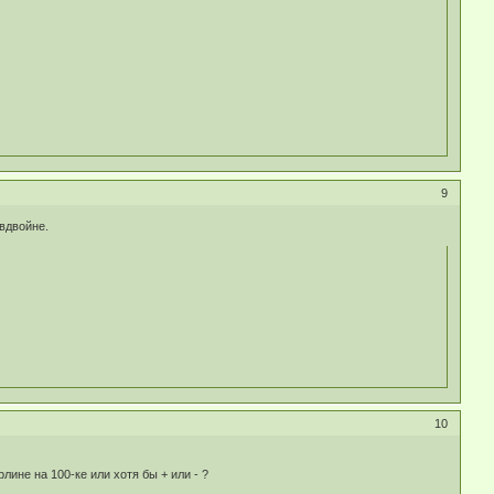
9
 вдвойне.
10
лине на 100-ке или хотя бы + или - ?