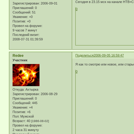
Сегодня в 23.15 мск на канале НТВ+С
Зарегистрирован
: 2006-09-01
Приглашений:
0
0
Сообщений:
51
Уважение:
+0
Позитив:
+0
Провел на форуме:
9 часов 7 минут
Последний визит:
2008-07-31 01:39:59
Redee
Поделиться
2006-09-05 16:59:47
Участник
Я как то смотрю или новое, или стар
0
Откуда:
Ахтырка
Зарегистрирован
: 2006-08-29
Приглашений:
0
Сообщений:
445
Уважение:
+4
Позитив:
+6
Пол:
Мужской
Возраст:
40
[1986-08-02]
Провел на форуме:
2 часа 31 минуту