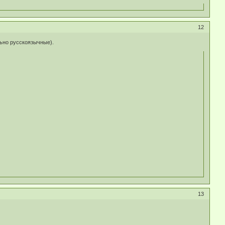
12
льно русскоязычные).
13