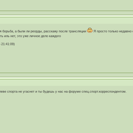
я борьба, а были ли реорды, расскажу после трансляции
Я просто только недавно 
ь иль нет, это уже личное дело каждого
 21:41:09)
леве спорта не угаснет и ты будешь у нас на форуме спец.спорт.корреспондентом.