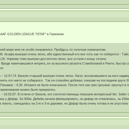
IAAF GOLDEN LEAGUE "ISTAF" в Германии.
йней мере мне не особо понравился. Пройдусь по золотым номинантам.
86. Асафа выиграл очень легко, ибо единственный кто мог хоть как-то поборотся - Тайс
,26. Уоринер тоже выиграл достаточно легко, все устали к концу сезона.
. Вроде намечавшаяся интрига, из-за высокого резалта Стамболовой в Риети, быстро у
ат.
 – 12:57,74. Бекеле-старший выиграл очень легко. Лагат, возлагавшияся на него надже
нять его никто не собирался. Так он спокойно добежал, показав на последнем круге 5
Панама) – 8,35. Интриги не было изначально. После того как грек Цатумас прыгнул в 
 соревнования можно было прекратить.
– 15:02,87. В отличи от Бекеле, его соотечественицы показали интересный бег. Забег 
иш у Дефар. За 300м, Дибаба начала финишировать, но дефар не отвалилась, за 150м 
а локоть, смещалась на 2-ю и 3-ю дорожки, но Дефар была очень готова и не упустила 