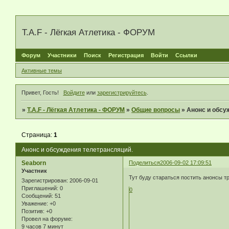
T.A.F - Лёгкая Атлетика - ФОРУМ
Форум
Участники
Поиск
Регистрация
Войти
Ссылки
Активные темы
Привет, Гость!
Войдите
или
зарегистрируйтесь
.
»
T.A.F - Лёгкая Атлетика - ФОРУМ
»
Общие вопросы
»
Анонс и обсу
Страница:
1
Анонс и обсуждения телетрансляций.
Seaborn
Поделиться
2006-09-02 17:09:51
Участник
Тут буду стараться постить анонсы 
Зарегистрирован
: 2006-09-01
Приглашений:
0
0
Сообщений:
51
Уважение:
+0
Позитив:
+0
Провел на форуме:
9 часов 7 минут