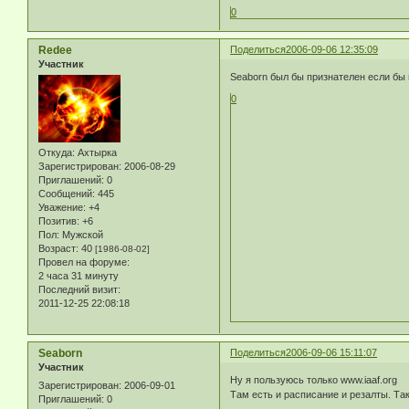
0
Redee
Поделиться
2006-09-06 12:35:09
Участник
Seaborn был бы признателен если бы 
0
Откуда:
Ахтырка
Зарегистрирован
: 2006-08-29
Приглашений:
0
Сообщений:
445
Уважение:
+4
Позитив:
+6
Пол:
Мужской
Возраст:
40
[1986-08-02]
Провел на форуме:
2 часа 31 минуту
Последний визит:
2011-12-25 22:08:18
Seaborn
Поделиться
2006-09-06 15:11:07
Участник
Ну я пользуюсь только www.iaaf.org
Зарегистрирован
: 2006-09-01
Там есть и расписание и резалты. Та
Приглашений:
0