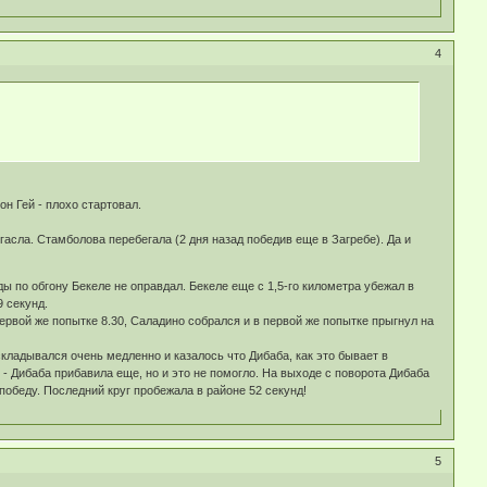
4
он Гей - плохо стартовал.
гасла. Стамболова перебегала (2 дня назад победив еще в Загребе). Да и
ды по обгону Бекеле не оправдал. Бекеле еще с 1,5-го километра убежал в
9 секунд.
первой же попытке 8.30, Саладино собрался и в первой же попытке прыгнул на
складывался очень медленно и казалось что Дибаба, как это бывает в
- Дибаба прибавила еще, но и это не помогло. На выходе с поворота Дибаба
победу. Последний круг пробежала в районе 52 секунд!
5