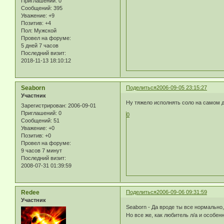
Приглашений:
0
Сообщений:
395
Уважение:
+9
Позитив:
+4
Пол:
Мужской
Провел на форуме:
5 дней 7 часов
Последний визит:
2018-11-13 18:10:12
Seaborn
Поделиться
2006-09-05 23:15:27
Участник
Ну тяжело исполнять соло на самом де
Зарегистрирован
: 2006-09-01
Приглашений:
0
0
Сообщений:
51
Уважение:
+0
Позитив:
+0
Провел на форуме:
9 часов 7 минут
Последний визит:
2008-07-31 01:39:59
Redee
Поделиться
2006-09-06 09:31:59
Участник
Seaborn - Да вроде ты все нормально,
Но все же, как любитель л/а и особен