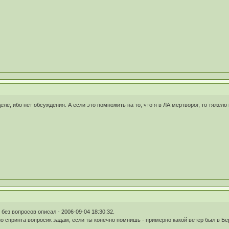
ле, ибо нет обсуждения. А если это помножить на то, что я в ЛА мертворог, то тяжело
 без вопросов описал - 2006-09-04 18:30:32.
но спринта вопросик задам, если ты конечно помнишь - примерно какой ветер был в Бер