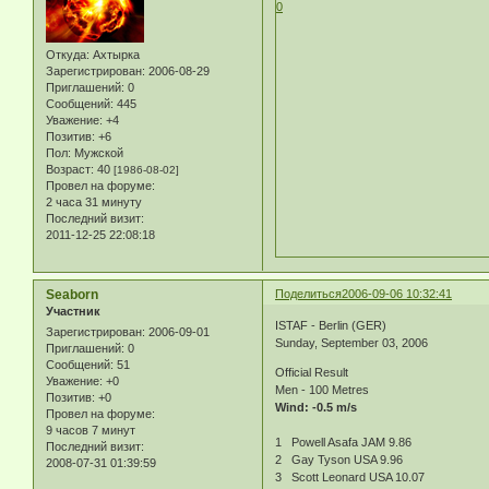
0
Откуда:
Ахтырка
Зарегистрирован
: 2006-08-29
Приглашений:
0
Сообщений:
445
Уважение:
+4
Позитив:
+6
Пол:
Мужской
Возраст:
40
[1986-08-02]
Провел на форуме:
2 часа 31 минуту
Последний визит:
2011-12-25 22:08:18
Seaborn
Поделиться
2006-09-06 10:32:41
Участник
ISTAF - Berlin (GER)
Зарегистрирован
: 2006-09-01
Sunday, September 03, 2006
Приглашений:
0
Сообщений:
51
Official Result
Уважение:
+0
Men - 100 Metres
Позитив:
+0
Wind: -0.5 m/s
Провел на форуме:
9 часов 7 минут
1 Powell Asafa JAM 9.86
Последний визит:
2 Gay Tyson USA 9.96
2008-07-31 01:39:59
3 Scott Leonard USA 10.07