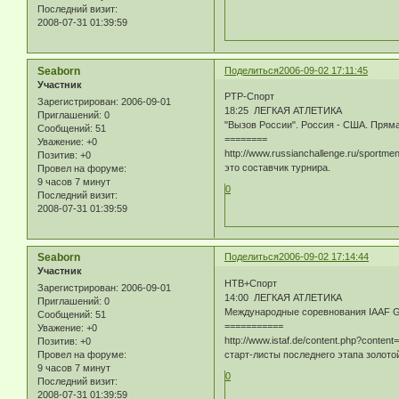
Последний визит:
2008-07-31 01:39:59
Seaborn
Поделиться
2006-09-02 17:11:45
Участник
РТР-Спорт
Зарегистрирован
: 2006-09-01
18:25 ЛЕГКАЯ АТЛЕТИКА
Приглашений:
0
"Вызов России". Россия - США. Прям
Сообщений:
51
========
Уважение:
+0
http://www.russianchallenge.ru/sportme
Позитив:
+0
это составчик турнира.
Провел на форуме:
9 часов 7 минут
0
Последний визит:
2008-07-31 01:39:59
Seaborn
Поделиться
2006-09-02 17:14:44
Участник
НТВ+Спорт
Зарегистрирован
: 2006-09-01
14:00 ЛЕГКАЯ АТЛЕТИКА
Приглашений:
0
Международные соревнования IAAF 
Сообщений:
51
===========
Уважение:
+0
http://www.istaf.de/content.php?content=
Позитив:
+0
старт-листы последнего этапа золото
Провел на форуме:
9 часов 7 минут
0
Последний визит:
2008-07-31 01:39:59