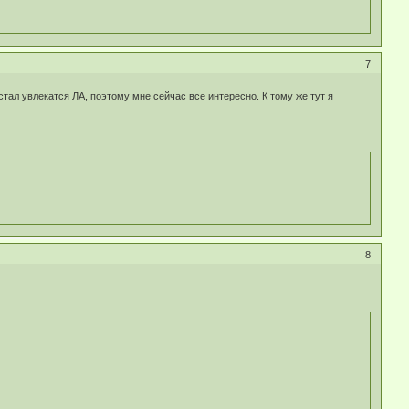
7
стал увлекатся ЛА, поэтому мне сейчас все интересно. К тому же тут я
8