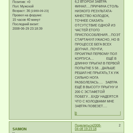
6,2 ВТОРОЙ ЗАВТРА
Позитив:
+0
Пол:
Мужской
ФИНАЛ.....ПРИЧИНА СТОЛЬ
Возраст:
36
[1989-09-23]
НИЗКОГО РЕЗУЛЬТАТА-
Провел на форуме:
КАЧЕСТВО КОЛОДОК,
15 часов 40 минут
ТОЧНЕЕ СКАЗАТЬ
Последний визит:
ОТСУТСТВИЕ ОДНОЙ ИЗ
2008-06-29 23:18:39
ЧАСТЕЙ ЕТОГО
ПРИСПОСОБЛЕНИЯ....ПОЭТОМУ
СТАРТАНУЛ УЖАСНО, НО В
ПРОЦЕССЕ БЕГА ВСЕХ
ДОГНАЛ...ПОЧТИ,
ПРОИГРАЛ ПЕРВОМУ ПОЛ
КОРПУСА.... ЕЩЁ В
ДЛИННУ ПРЫГАЛ В ПЕРВОЙ
ПОПЫТКЕ 5 58....ДАЛЬШЕ
РЕШИЛ НЕ ПРЫГАТЬ,Т.К УЖ
СИЛЬНО НОГА
РАЗБОЛЕЛАСЬ..... ЗАВТРА
ЕЩЁ В ВЫСОТУ ПРЫГНУ И
200 С ЭСТАФЕТОЙ
ПОБЕГУ....БУДУ НАДЕЯТСЯ
ЧТО С КОЛОДКАМИ МНЕ
ЗАВТРА ПОВЕЗЕТ.....
0
Поделиться
2008-
2
SAIMON
04-08 19:23:18