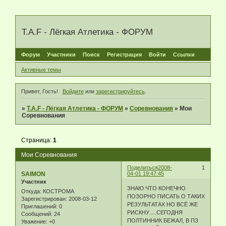
T.A.F - Лёгкая Атлетика - ФОРУМ
Форум
Участники
Поиск
Регистрация
Войти
Ссылки
Активные темы
Привет, Гость!
Войдите
или
зарегистрируйтесь
.
»
T.A.F - Лёгкая Атлетика - ФОРУМ
»
Соревнования
»
Мои
Соревнования
Страница:
1
Мои Соревнования
Поделиться
2008-
1
SAIMON
04-01 19:47:45
Участник
ЗНАЮ ЧТО КОНЕЧНО
Откуда:
КОСТРОМА
ПОЗОРНО ПИСАТЬ О ТАКИХ
Зарегистрирован
: 2008-03-12
РЕЗУЛЬТАТАХ НО ВСЁ ЖЕ
Приглашений:
0
РИСКНУ.....СЕГОДНЯ
Сообщений:
24
ПОЛТИННИК БЕЖАЛ, В ПЗ
Уважение:
+0