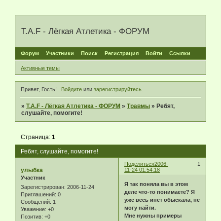
T.A.F - Лёгкая Атлетика - ФОРУМ
Форум
Участники
Поиск
Регистрация
Войти
Ссылки
Активные темы
Привет, Гость!
Войдите
или
зарегистрируйтесь
.
»
T.A.F - Лёгкая Атлетика - ФОРУМ
»
Травмы
»
Ребят,
слушайте, помогите!
Страница:
1
Ребят, слушайте, помогите!
Поделиться
2006-
1
улыбка
11-24 01:54:18
Участник
Я так поняла вы в этом
Зарегистрирован
: 2006-11-24
деле что-то понимаете? Я
Приглашений:
0
уже весь инет обыскала, не
Сообщений:
1
могу найти.
Уважение:
+0
Мне нужны примеры
Позитив:
+0