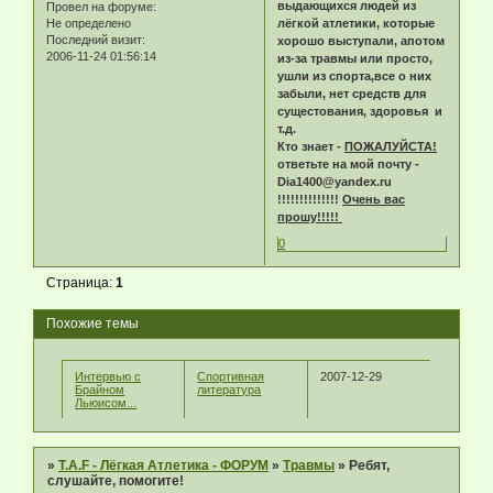
выдающихся людей из
Провел на форуме:
Не определено
лёгкой атлетики, которые
Последний визит:
хорошо выступали, апотом
2006-11-24 01:56:14
из-за травмы или просто,
ушли из спорта,все о них
забыли, нет средств для
сущестования, здоровья и
т.д.
Кто знает -
ПОЖАЛУЙСТА!
ответьте на мой почту -
Dia1400@yandex.ru
!!!!!!!!!!!!!!
Очень вас
прошу!!!!!
0
Страница:
1
Похожие темы
Интервью с
Спортивная
2007-12-29
Брайном
литература
Льюисом...
»
T.A.F - Лёгкая Атлетика - ФОРУМ
»
Травмы
»
Ребят,
слушайте, помогите!