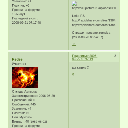
Уважение:
+1
Позитив:
+0
Провел на форуме:
16 минут
Links RS:
Последний визит:
http://rapidshare.com/files/138416522/
2008-09-21 07:17:40
http://rapidshare.com/files/138413624/
Отредактировано zemelya
(2008-09-20 06:54:57)
+1
Поделиться
2008-
2
Redee
09-25 18:37:13
Участник
ща кашну ))
0
Откуда:
Ахтырка
Зарегистрирован
: 2006-08-29
Приглашений:
0
Сообщений:
445
Уважение:
+4
Позитив:
+6
Пол:
Мужской
Возраст:
40
[1986-08-02]
Провел на форуме: