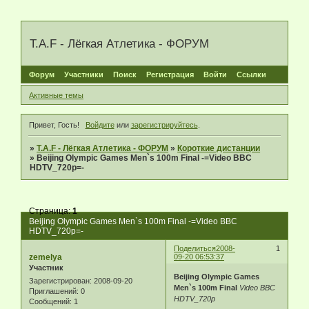
T.A.F - Лёгкая Атлетика - ФОРУМ
Форум
Участники
Поиск
Регистрация
Войти
Ссылки
Активные темы
Привет, Гость!
Войдите
или
зарегистрируйтесь
.
»
T.A.F - Лёгкая Атлетика - ФОРУМ
»
Короткие дистанции
»
Beijing Olympic Games Men`s 100m Final -=Video BBC
HDTV_720p=-
Страница:
1
Beijing Olympic Games Men`s 100m Final -=Video BBC
HDTV_720p=-
Поделиться
2008-
1
zemelya
09-20 06:53:37
Участник
Beijing Olympic Games
Зарегистрирован
: 2008-09-20
Men`s 100m Final
Video BBC
Приглашений:
0
HDTV_720p
Сообщений:
1