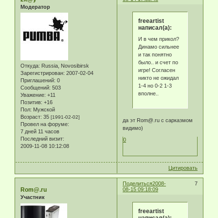
Модератор
freeartist
написал(а):
И в чем прикол?
Динамо сильнее
и так понятно
было.. и счет по
Откуда:
Russia, Novosibirsk
игре! Согласен
Зарегистрирован
: 2007-02-04
никто не ожидал
Приглашений:
0
1-4 но 0-2 1-3
Сообщений:
503
вполне..
Уважение:
+11
Позитив:
+16
Пол:
Мужской
Возраст:
35
[1991-02-02]
да эт Rom@.ru с сарказмом
Провел на форуме:
видимо)
7 дней 11 часов
Последний визит:
0
2009-11-08 10:12:08
Цитировать
Поделиться
2008-
7
Rom@.ru
08-15 09:18:09
Участник
freeartist