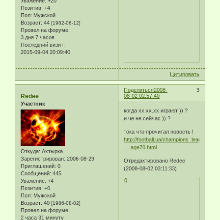
Уважение:
+20
Позитив:
+4
Пол:
Мужской
Возраст:
44
[1982-06-12]
Провел на форуме:
3 дня 7 часов
Последний визит:
2015-09-04 20:09:40
Цитировать
Поделиться
2008-
3
Redee
08-02 02:57:40
Участник
когда хх.хх.хх играют )) ?
и че не сейчас )) ?
тока что прочитал новость !
http://football.ua/champions_league/new
… age70.html
Откуда:
Ахтырка
Зарегистрирован
: 2006-08-29
Отредактировано Redee
Приглашений:
0
(2008-08-02 03:11:33)
Сообщений:
445
0
Уважение:
+4
Позитив:
+6
Пол:
Мужской
Возраст:
40
[1986-08-02]
Провел на форуме:
2 часа 31 минуту