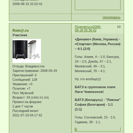
2008-08-15 22:02:41
Цитировать
Поделиться
2008-
10
Rom@.ru
08-28 05:36:42
Участник
«Динамо» (Киев, Украина) -
«Спартак» (Москва, Россия)
– 4:1 (2:0)
Голы: Алиев, 4 – 1:0, Бангура,
24 – 2:0, Дзюба, 47 – 2:1,
Откуда:
Владивосток
Милевский, 49 – 3:1,
Зарегистрирован
: 2008-05-29
Милевский, 78 – 4:1.
Приглашений:
0
Ну это вообще)))
Сообщений:
128
Уважение:
+3
БАТЭ в групповом этапе
Позитив:
+7
Лиги Чемпионов!
Пол:
Мужской
Возраст:
34
[1992-01-04]
БАТЭ (Беларусь) - "Левски"
Провел на форуме:
София (Болгария) - 1:1
2 дня 7 часов
(1:1)
Последний визит:
2011-07-19 04:17:42
Голы: Сосновский, 15 - 1:0,
Гаджиев, 39 - 1:1.
0