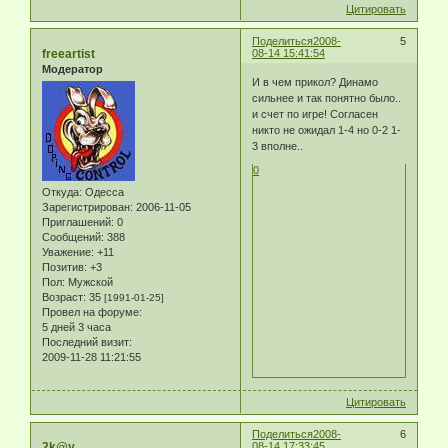
Цитировать
Поделиться
2008-
5
freeartist
08-14 15:41:54
Модератор
И в чем прикол? Динамо
сильнее и так понятно было..
и счет по игре! Согласен
никто не ожидал 1-4 но 0-2 1-
3 вполне..
0
Откуда:
Одесса
Зарегистрирован
: 2006-11-05
Приглашений:
0
Сообщений:
388
Уважение:
+11
Позитив:
+3
Пол:
Мужской
Возраст:
35
[1991-01-25]
Провел на форуме:
5 дней 3 часа
Последний визит:
2009-11-28 11:21:55
Цитировать
Поделиться
2008-
6
2k@y
08-14 17:33:45