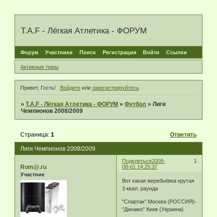
T.A.F - Лёгкая Атлетика - ФОРУМ
Форум
Участники
Поиск
Регистрация
Войти
Ссылки
Активные темы
Привет, Гость!
Войдите
или
зарегистрируйтесь
.
»
T.A.F - Лёгкая Атлетика - ФОРУМ
»
Футбол
»
Лиги
Чемпионов 2008/2009
Страница:
1
Ответить
Лиги Чемпионов 2008/2009
Поделиться
2008-
1
Rom@.ru
08-01 14:25:37
Участник
Вот какая жеребьёвка крутая
3 квал. раунда
"Спартак" Москва (РОССИЯ)-
"Динамо" Киев (Украина)