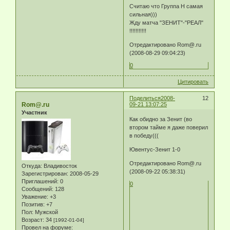
Считаю что Группа H самая
сильная)))
Жду матча "ЗЕНИТ"-"РЕАЛ"
!!!!!!!!!!!
Отредактировано Rom@.ru
(2008-08-29 09:04:23)
0
Цитировать
Поделиться
2008-
12
Rom@.ru
09-21 13:07:25
Участник
Как обидно за Зенит (во
втором тайме я даже поверил
в победу(((
Ювентус-Зенит 1-0
Отредактировано Rom@.ru
Откуда:
Владивосток
(2008-09-22 05:38:31)
Зарегистрирован
: 2008-05-29
Приглашений:
0
0
Сообщений:
128
Уважение:
+3
Позитив:
+7
Пол:
Мужской
Возраст:
34
[1992-01-04]
Провел на форуме: