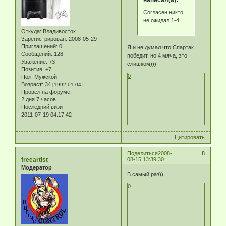
написал(а):
Согласен никто
не ожидал 1-4
Откуда:
Владивосток
Зарегистрирован
: 2008-05-29
Приглашений:
0
Я и не думал что Спартак
Сообщений:
128
победит, но 4 мяча, это
Уважение:
+3
слишком)))
Позитив:
+7
0
Пол:
Мужской
Возраст:
34
[1992-01-04]
Провел на форуме:
2 дня 7 часов
Последний визит:
2011-07-19 04:17:42
Цитировать
Поделиться
2008-
8
freeartist
08-15 13:39:30
Модератор
В самый раз))
0