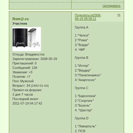
Цитировать
Поделиться
2008-
11
Rom@.ru
08-29 08:58:11
Участник
Группа А
1."Челси"
2."Рома"
3."Бордо"
4. ЧФР
Откуда:
Владивосток
Группа В
Зарегистрирован
: 2008-05-29
Приглашений:
0
1."Интер"
Сообщений:
128
2."Вердер"
Уважение:
+3
3."Панатинаикос"
Позитив:
+7
4."Анартосис"
Пол:
Мужской
Возраст:
34
[1992-01-04]
Группа С
Провел на форуме:
2 дня 7 часов
1."Барселона"
Последний визит:
2."Спортинг"
2011-07-19 04:17:42
3."Базель"
4. "Шахтер"
Группа D
1."Ливерпуль"
2. ПСВ