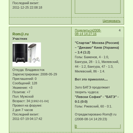
Последний визит:
2011-12-25 22:08:18
Цитировать
Поделиться
2008-
4
Rom@.ru
08-14 14:27:16
Участник
"Спартак" Москва (Россия)
– "Динамо" Киев (Украина)
– 1:4 (1:2)
Голы: Баженов, 4 - 1:0,
Бангура, 28 - 1:1, Милевский,
44 - 1:2, Бангура, 47 - 1:3,
Откуда:
Владивосток
Милевский, 86 - 1:4.
Зарегистрирован
: 2008-05-29
Приглашений:
0
Вот это приколлл....
Сообщений:
128
Зато БАТЭ продолжает
Уважение:
+3
Позитив:
+7
творить чудеса:
Пол:
Мужской
"Левски София" - "БАТЭ" -
Возраст:
34
[1992-01-04]
0:1 (0:0)
Провел на форуме:
Голы: Ржевский, 60 - 0:1.
2 дня 7 часов
Последний визит:
Отредактировано Rom@.ru
2011-07-19 04:17:42
(2008-08-14 14:29:23)
0