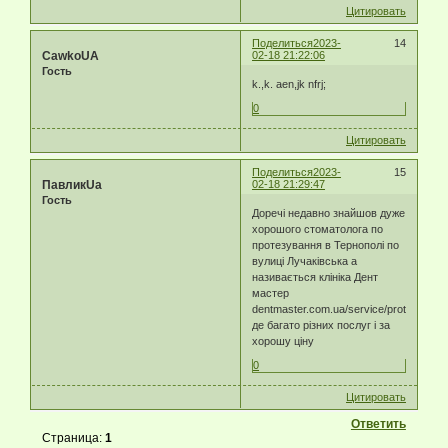
Цитировать
Поделиться
2023-
14
CawkoUA
02-18 21:22:06
Гость
k.,k. aen,jk nfrj;
0
Цитировать
Поделиться
2023-
15
ПавликUa
02-18 21:29:47
Гость
Доречі недавно знайшов дуже
хорошого стоматолога по
протезування в Тернополі по
вулиці Лучаківська а
називається клініка Дент
мастер
dentmaster.com.ua/service/protezimplan
де багато різних послуг і за
хорошу ціну
0
Цитировать
Ответить
Страница:
1