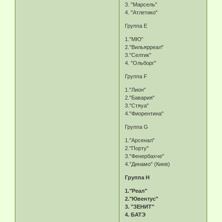
3. "Марсель"
4. "Атлетико"
Группа E
1."МЮ"
2."Вильярреал"
3."Селтик"
4. "Ольборг"
Группа F
1."Лион"
2."Бавария"
3."Стяуа"
4."Фиорентина"
Группа G
1."Арсенал"
2."Порту"
3."Фенербахче"
4."Динамо" (Киев)
Группа H
1."Реал"
2."Ювентус"
3. "ЗЕНИТ"
4. БАТЭ