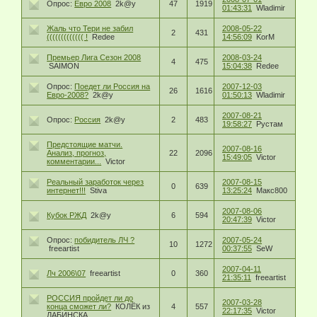
Опрос:
Евро 2008
2k@y
47
1919
01:43:31
Wladimir
Жаль что Тери не забил
2008-05-22
2
431
((((((((((((( !
Redee
14:56:09
KorM
Премьер Лига Сезон 2008
2008-03-24
4
475
SAIMON
15:04:38
Redee
Опрос:
Поедет ли Россия на
2007-12-03
26
1616
Евро-2008?
2k@y
01:50:13
Wladimir
2007-08-21
Опрос:
Россия
2k@y
2
483
19:58:27
Рустам
Предстоящие матчи.
2007-08-16
Анализ, прогноз,
22
2096
15:49:05
Victor
комментарии...
Victor
Реальный заработок через
2007-08-15
0
639
интернет!!!
Stiva
13:25:24
Макс800
2007-08-06
Кубок РЖД
2k@y
6
594
20:47:39
Victor
Опрос:
побидитель ЛЧ ?
2007-05-24
10
1272
freeartist
00:37:55
SeW
2007-04-11
Лч 2006\07
freeartist
0
360
21:35:11
freeartist
РОССИЯ пройдет ли до
2007-03-28
конца сможет ли?
КОЛЁК из
4
557
22:17:35
Victor
ЛАБИНСКА