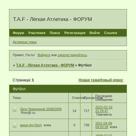
T.A.F - Лёгкая Атлетика - ФОРУМ
Форум
Участники
Поиск
Регистрация
Войти
Ссылки
Активные темы
Привет, Гость!
Войдите
или
зарегистрируйтесь
.
»
T.A.F - Лёгкая Атлетика - ФОРУМ
»
Футбол
Страница:
1
Новая тема
Новый опрос
Футбол
Последнее
Тема
Ответов
Просмотров
сообщение
2023-02-18
Лиги Чемпионов 2008/2009
14
717
21:29:47
Rom@.ru
ПавликUa
2011-04-08
мини-футбол)
вова
0
739
09:03:28
вова
2008-07-01