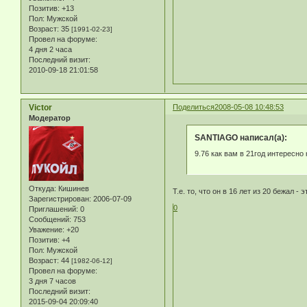
Позитив:
+13
Пол:
Мужской
Возраст:
35
[1991-02-23]
Провел на форуме:
4 дня 2 часа
Последний визит:
2010-09-18 21:01:58
Victor
Поделиться
2008-05-08 10:48:53
Модератор
SANTIAGO написал(а):
9.76 как вам в 21год интересно
Откуда:
Кишинев
Т.е. то, что он в 16 лет из 20 бежал - 
Зарегистрирован
: 2006-07-09
0
Приглашений:
0
Сообщений:
753
Уважение:
+20
Позитив:
+4
Пол:
Мужской
Возраст:
44
[1982-06-12]
Провел на форуме:
3 дня 7 часов
Последний визит:
2015-09-04 20:09:40