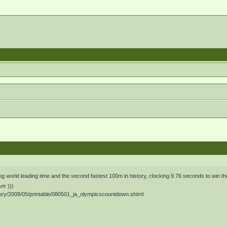
ng world leading time and the second fastest 100m in history, clocking 9.76 seconds to win th
лт )))
ory/2008/05/printable/080501_ja_olympicscountdown.shtml