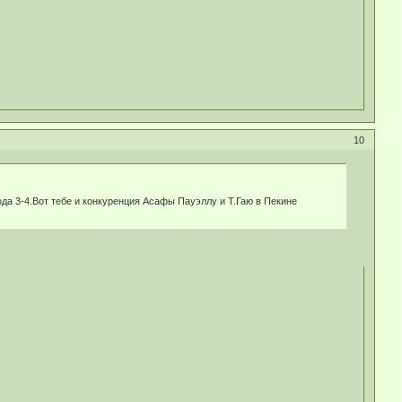
10
года 3-4.Вот тебе и конкуренция Асафы Пауэллу и Т.Гаю в Пекине