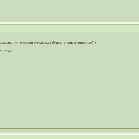
сделал... интересная олимпиада будет.. очень интересная)))
:17:37)