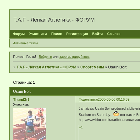
T.A.F - Лёгкая Атлетика - ФОРУМ
Форум
Участники
Поиск
Регистрация
Войти
Ссылки
Активные темы
Привет, Гость!
Войдите
или
зарегистрируйтесь
.
»
T.A.F - Лёгкая Атлетика - ФОРУМ
»
Спортсмены
»
Usain Bolt
Страница:
1
Usain Bolt
Thund3r!
Поделиться
2008-05-06 00:16:59
Участник
Jamaica’s Usain Bolt produced a blisteri
Stadium on Saturday.
вот вам и Бо
http://www.bbc.co.uk/caribbean/news/st
+1