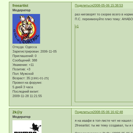
freeartist
Поделиться
2008-05-06 15:38:53
Модератор
раз ниговорят то скорее всего в норме
П.С. переименуйте плиз тему: АНА
+1
Откуда:
Одесса
Зарегистрирован
: 2006-11-05
Приглашений:
0
Сообщений:
388
Уважение:
+11
Позитив:
+3
Пол:
Мужской
Возраст:
35
[1991-01-25]
Провел на форуме:
5 дней 3 часа
Последний визит:
2009-11-28 11:21:55
2k@y
Поделиться
2008-05-06 16:42:48
Модератор
я на иаафе в топ-листе чет не нашел э
2freeartist: ты же тему создавал, ты 