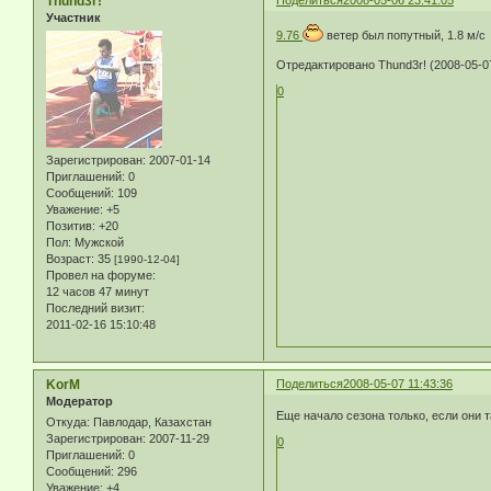
Thund3r!
Участник
9.76
ветер был попутный, 1.8 м/c
Отредактировано Thund3r! (2008-05-07
0
Зарегистрирован
: 2007-01-14
Приглашений:
0
Сообщений:
109
Уважение:
+5
Позитив:
+20
Пол:
Мужской
Возраст:
35
[1990-12-04]
Провел на форуме:
12 часов 47 минут
Последний визит:
2011-02-16 15:10:48
KorM
Поделиться
2008-05-07 11:43:36
Модератор
Еще начало сезона только, если они т
Откуда:
Павлодар, Казахстан
Зарегистрирован
: 2007-11-29
0
Приглашений:
0
Сообщений:
296
Уважение:
+4