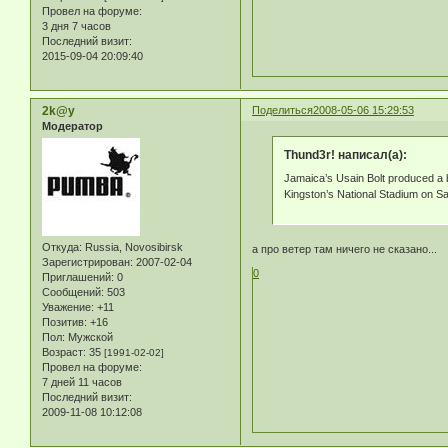
Провел на форуме:
3 дня 7 часов
Последний визит:
2015-09-04 20:09:40
2k@y
Поделиться
2008-05-06 15:29:53
Модератор
Thund3r! написал(а):
Jamaica’s Usain Bolt produced a bl
Kingston’s National Stadium on S
Откуда:
Russia, Novosibirsk
а про ветер там ничего не сказано...
Зарегистрирован
: 2007-02-04
0
Приглашений:
0
Сообщений:
503
Уважение:
+11
Позитив:
+16
Пол:
Мужской
Возраст:
35
[1991-02-02]
Провел на форуме:
7 дней 11 часов
Последний визит:
2009-11-08 10:12:08