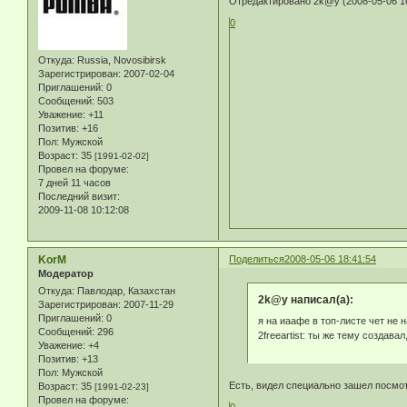
Отредактировано 2k@y (2008-05-06 16
0
Откуда:
Russia, Novosibirsk
Зарегистрирован
: 2007-02-04
Приглашений:
0
Сообщений:
503
Уважение:
+11
Позитив:
+16
Пол:
Мужской
Возраст:
35
[1991-02-02]
Провел на форуме:
7 дней 11 часов
Последний визит:
2009-11-08 10:12:08
KorM
Поделиться
2008-05-06 18:41:54
Модератор
Откуда:
Павлодар, Казахстан
2k@y написал(а):
Зарегистрирован
: 2007-11-29
Приглашений:
0
я на иаафе в топ-листе чет не н
Сообщений:
296
2freeartist: ты же тему создава
Уважение:
+4
Позитив:
+13
Пол:
Мужской
Есть, видел специально зашел посмот
Возраст:
35
[1991-02-23]
Провел на форуме:
0