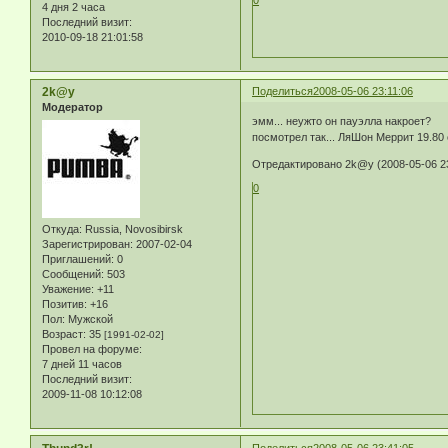
4 дня 2 часа
Последний визит:
2010-09-18 21:01:58
2k@y
Поделиться
2008-05-06 23:11:06
Модератор
эмм... неужто он пауэлла накроет?
посмотрел так... ЛяШон Меррит 19.80 
Отредактировано 2k@y (2008-05-06 23
0
Откуда:
Russia, Novosibirsk
Зарегистрирован
: 2007-02-04
Приглашений:
0
Сообщений:
503
Уважение:
+11
Позитив:
+16
Пол:
Мужской
Возраст:
35
[1991-02-02]
Провел на форуме:
7 дней 11 часов
Последний визит:
2009-11-08 10:12:08
Поделиться
2008-05-06 23:41:05