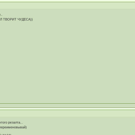
..
БОЛ ТВОРИТ ЧУДЕСА))
того резалта...
и переименовывай)