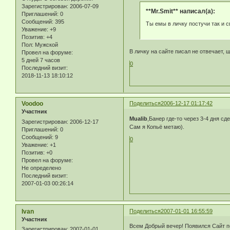
Зарегистрирован
: 2006-07-09
**Mr.Smit** написал(а):
Приглашений:
0
Сообщений:
395
Ты емы в личку постучи так и с
Уважение:
+9
Позитив:
+4
Пол:
Мужской
В личку на сайте писал не отвечает, 
Провел на форуме:
5 дней 7 часов
0
Последний визит:
2018-11-13 18:10:12
Voodoo
Поделиться
2006-12-17 01:17:42
Участник
Mualib
,Банер где-то через 3-4 дня сд
Зарегистрирован
: 2006-12-17
Сам я Копьё метаю).
Приглашений:
0
Сообщений:
9
0
Уважение:
+1
Позитив:
+0
Провел на форуме:
Не определено
Последний визит:
2007-01-03 00:26:14
Ivan
Поделиться
2007-01-01 16:55:59
Участник
Всем Добрый вечер! Появился Сайт п
Зарегистрирован
: 2007-01-01