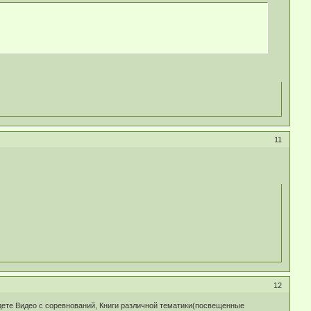
11
12
дете Видео с соревнований, Книги различной тематики(посвещенные