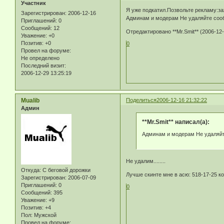
Участник
Я уже подкатил.Позвольте рекламу:з
Зарегистрирован
: 2006-12-16
Админам и модерам Не удаляйте соо
Приглашений:
0
Сообщений:
12
Отредактировано **Mr.Smit** (2006-12-
Уважение:
+0
Позитив:
+0
0
Провел на форуме:
Не определено
Последний визит:
2006-12-29 13:25:19
Mualib
Поделиться
2006-12-16 21:32:22
Админ
**Mr.Smit** написал(а):
Админам и модерам Не удаляйт
Не удалим........
Откуда:
С беговой дорожки
Лучше скинте мне в асю: 518-17-25 к
Зарегистрирован
: 2006-07-09
Приглашений:
0
0
Сообщений:
395
Уважение:
+9
Позитив:
+4
Пол:
Мужской
Провел на форуме: