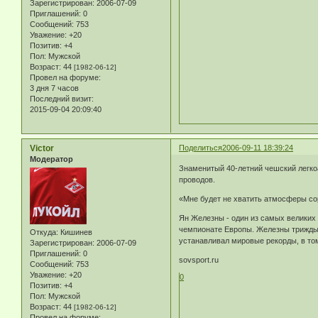
Зарегистрирован
: 2006-07-09
Приглашений:
0
Сообщений:
753
Уважение:
+20
Позитив:
+4
Пол:
Мужской
Возраст:
44
[1982-06-12]
Провел на форуме:
3 дня 7 часов
Последний визит:
2015-09-04 20:09:40
Victor
Поделиться
2006-09-11 18:39:24
Модератор
Знаменитый 40-летний чешский легко
проводов.
«Мне будет не хватить атмосферы со
Ян Железны - один из самых великих 
чемпионате Европы. Железны трижды 
Откуда:
Кишинев
устанавливал мировые рекорды, в том
Зарегистрирован
: 2006-07-09
Приглашений:
0
sovsport.ru
Сообщений:
753
Уважение:
+20
0
Позитив:
+4
Пол:
Мужской
Возраст:
44
[1982-06-12]
Провел на форуме: