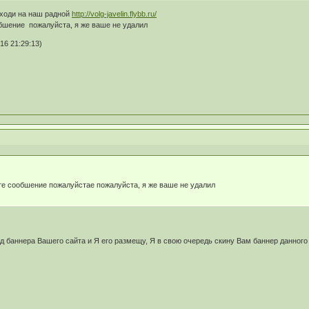
аходи на наш радной
http://volg-javelin.flybb.ru/
бшение пожалуйста, я же ваше не удалил
16 21:29:13)
е сообшение пожалуйстае пожалуйста, я же ваше не удалил
од баннера Вашего сайта и Я его размещу, Я в свою очередь скину Вам баннер данного