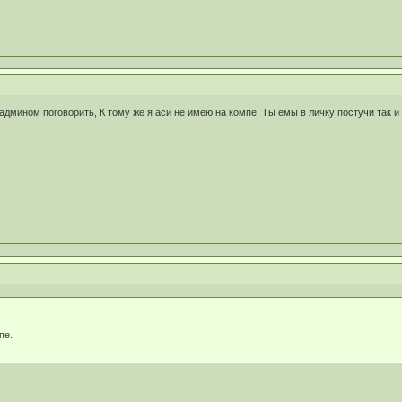
дмином поговорить, К тому же я аси не имею на компе. Ты емы в личку постучи так и
пе.