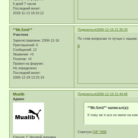
5 дней 7 часов
Последний визит:
2018-11-13 18:10:12
**Mr.Smit**
Поделиться
2006-12-16 21:35:33
Участник
По этим вопросам те лучше с нашим а
Зарегистрирован
: 2006-12-16
Приглашений:
0
0
Сообщений:
12
Уважение:
+0
Позитив:
+0
Провел на форуме:
Не определено
Последний визит:
2006-12-29 13:25:19
Mualib
Поделиться
2006-12-16 21:44:46
Админ
**Mr.Smit** написал(а):
К тому же я аси не имею на ком
Советую
QIP 7995
Откуда:
С беговой дорожки