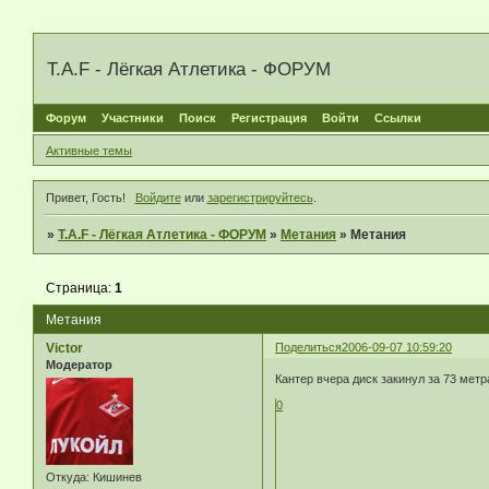
T.A.F - Лёгкая Атлетика - ФОРУМ
Форум
Участники
Поиск
Регистрация
Войти
Ссылки
Активные темы
Привет, Гость!
Войдите
или
зарегистрируйтесь
.
»
T.A.F - Лёгкая Атлетика - ФОРУМ
»
Метания
»
Метания
Страница:
1
Метания
Victor
Поделиться
2006-09-07 10:59:20
Модератор
Кантер вчера диск закинул за 73 метр
0
Откуда:
Кишинев