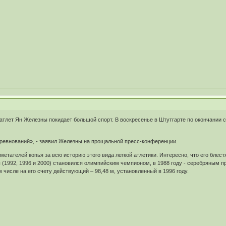
атлет Ян Железны покидает большой спорт. В воскресенье в Штутгарте по окончании 
ревнований», - заявил Железны на прощальной пресс-конференции.
метателей копья за всю историю этого вида легкой атлетики. Интересно, что его блес
(1992, 1996 и 2000) становился олимпийским чемпионом, в 1988 году - серебряным п
 числе на его счету действующий – 98,48 м, установленный в 1996 году.