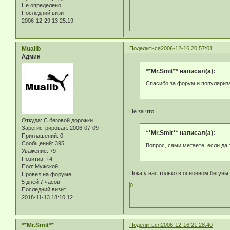
Не определено
Последний визит:
2006-12-29 13:25:19
Mualib
Поделиться
2006-12-16 20:57:01
Админ
**Mr.Smit** написал(а):
Спасибо за форум и популяриза
Не за что....
Откуда:
С беговой дорожки
Зарегистрирован
: 2006-07-09
**Mr.Smit** написал(а):
Приглашений:
0
Сообщений:
395
Вопрос, сами метаете, если да 
Уважение:
+9
Позитив:
+4
Пол:
Мужской
Пока у нас только в основном бегуны 
Провел на форуме:
5 дней 7 часов
0
Последний визит:
2018-11-13 18:10:12
**Mr.Smit**
Поделиться
2006-12-16 21:28:40