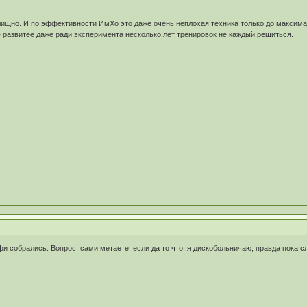
лищно. И по эффективности ИмХо это даже очень неплохая техника только до максима
её развитее даже ради эксперимента несколько лет тренировок не каждый решиться.
фи собрались. Вопрос, сами метаете, если да то что, я дискобольничаю, правда пока 