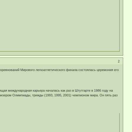
2
соревнований Мирового легкоатлетического финала состоялась церемония его
тящая международная карьера началась как раз в Штутгарте в 1986 году на
ризером Олимпиады, трижды (1993, 1995, 2001) чемпионом мира. Он пять раз