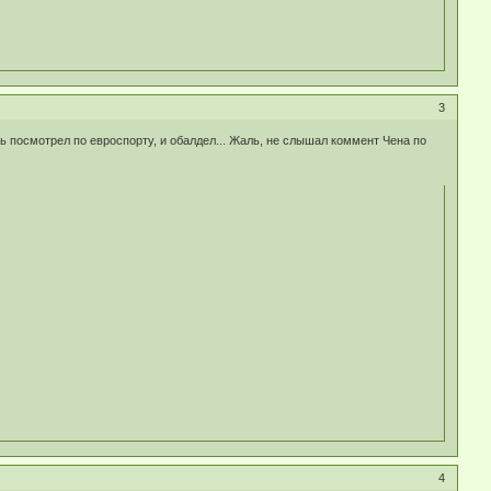
3
сь посмотрел по евроспорту, и обалдел... Жаль, не слышал коммент Чена по
4