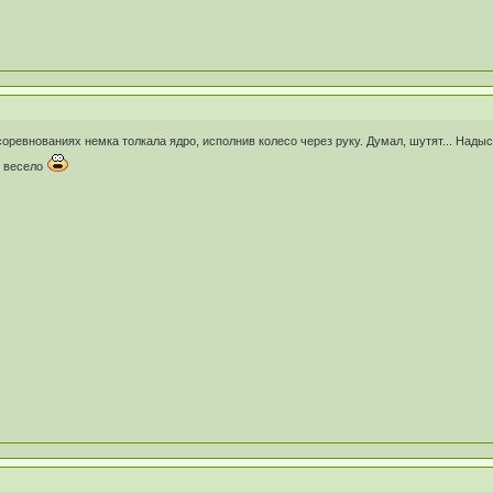
соревнованиях немка толкала ядро, исполнив колесо через руку. Думал, шутят... Нады
е весело