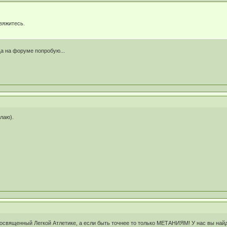
вяжитесь.
ща на форуме попробую...
елаю).
освященный Легкой Атлетике, а если быть точнее то только МЕТАНИЯМ! У нас вы най