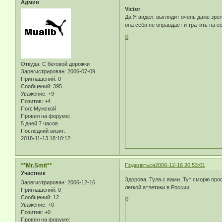
Админ
Victor
Да Я видел, выглядит очень даже зре
она себя не оправдает и тратить на 
0
Откуда:
С беговой дорожки
Зарегистрирован
: 2006-07-09
Приглашений:
0
Сообщений:
395
Уважение:
+9
Позитив:
+4
Пол:
Мужской
Провел на форуме:
5 дней 7 часов
Последний визит:
2018-11-13 18:10:12
**Mr.Smit**
Поделиться
2006-12-16 20:53:01
Участник
Здорова, Тула с вами. Тут сморю про
Зарегистрирован
: 2006-12-16
легкой атлетики в России.
Приглашений:
0
Сообщений:
12
0
Уважение:
+0
Позитив:
+0
Провел на форуме: