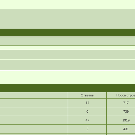
Ответов
Просмотро
14
717
0
739
47
1919
2
431