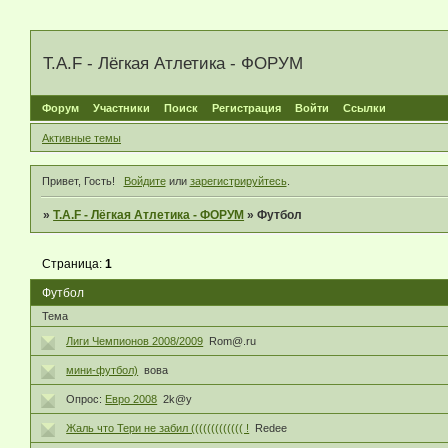
T.A.F - Лёгкая Атлетика - ФОРУМ
Форум
Участники
Поиск
Регистрация
Войти
Ссылки
Активные темы
Привет, Гость!
Войдите
или
зарегистрируйтесь
.
»
T.A.F - Лёгкая Атлетика - ФОРУМ
»
Футбол
Страница:
1
Футбол
Тема
Лиги Чемпионов 2008/2009
Rom@.ru
мини-футбол)
вова
Опрос:
Евро 2008
2k@y
Жаль что Тери не забил ((((((((((((( !
Redee