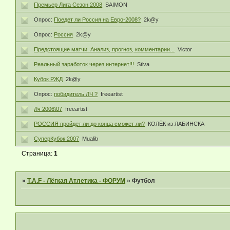
Премьер Лига Сезон 2008
SAIMON
Опрос:
Поедет ли Россия на Евро-2008?
2k@y
Опрос:
Россия
2k@y
Предстоящие матчи. Анализ, прогноз, комментарии...
Victor
Реальный заработок через интернет!!!
Stiva
Кубок РЖД
2k@y
Опрос:
побидитель ЛЧ ?
freeartist
Лч 2006\07
freeartist
РОССИЯ пройдет ли до конца сможет ли?
КОЛЁК из ЛАБИНСКА
СуперКубок 2007
Mualib
Страница:
1
»
T.A.F - Лёгкая Атлетика - ФОРУМ
»
Футбол