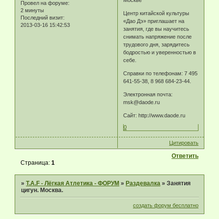
Москве
Провел на форуме:
2 минуты
Центр китайской культуры
Последний визит:
«Дао Дэ» приглашает на
2013-03-16 15:42:53
занятия, где вы научитесь
снимать напряжение после
трудового дня, зарядитесь
бодростью и уверенностью в
себе.
Справки по телефонам: 7 495
641-55-38, 8 968 684-23-44.
Электронная почта:
msk@daode.ru
Сайт: http://www.daode.ru
0
Цитировать
Ответить
Страница:
1
»
T.A.F - Лёгкая Атлетика - ФОРУМ
»
Раздевалка
»
Занятия
цигун. Москва.
создать форум бесплатно