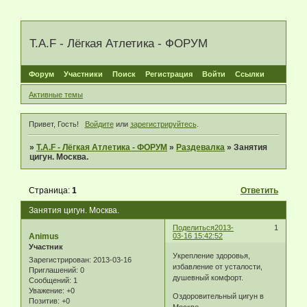
T.A.F - Лёгкая Атлетика - ФОРУМ
Форум
Участники
Поиск
Регистрация
Войти
Ссылки
Активные темы
Привет, Гость!
Войдите
или
зарегистрируйтесь
.
»
T.A.F - Лёгкая Атлетика - ФОРУМ
»
Раздевалка
»
Занятия
цигун. Москва.
Страница:
1
Ответить
Занятия цигун. Москва.
Поделиться
2013-
1
Animus
03-16 15:42:52
Участник
Укрепление здоровья,
Зарегистрирован
: 2013-03-16
избавление от усталости,
Приглашений:
0
душевный комфорт.
Сообщений:
1
Уважение:
+0
Оздоровительный цигун в
Позитив:
+0