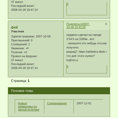
37 минут
0
Последний визит:
2008-04-28 18:47:14
Поделиться
2007-
5
фей
10-09 15:42:26
Участник
недавно сделал на городе
Зарегистрирован
: 2007-10-09
2:54:5 на 1000м...вот.
Приглашений:
0
..напишите кто нибудь плз,как
Сообщений:
2
получить
Уважение:
+0
разряд?..https://athletics.bbok.ru/img/smi
Позитив:
+0
что для этого нужно?
Провел на форуме:
37 минут
tu@mi.ru
Последний визит:
0
2008-04-28 18:47:14
Страница:
1
Похожие темы
Новые
Соревнования
2007-12-01
нормативы по
лёгкой атлетике