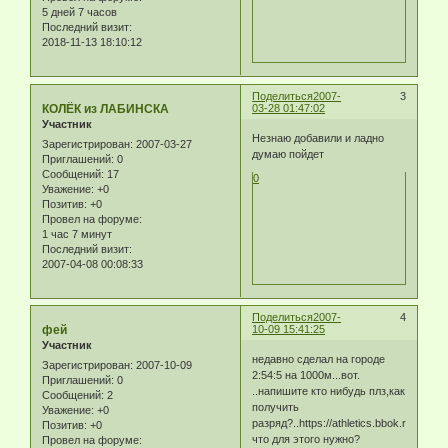
5 дней 7 часов
Последний визит:
2018-11-13 18:10:12
Поделиться
2007-
3
КОЛЁК из ЛАБИНСКА
03-28 01:47:02
Участник
Незнаю добавили и ладно
Зарегистрирован
: 2007-03-27
думаю пойдет
Приглашений:
0
Сообщений:
17
0
Уважение:
+0
Позитив:
+0
Провел на форуме:
1 час 7 минут
Последний визит:
2007-04-08 00:08:33
Поделиться
2007-
4
фей
10-09 15:41:25
Участник
недавно сделал на городе
Зарегистрирован
: 2007-10-09
2:54:5 на 1000м...вот.
Приглашений:
0
..напишите кто нибудь плз,как
Сообщений:
2
получить
Уважение:
+0
разряд?..https://athletics.bbok.ru/img/smi
Позитив:
+0
что для этого нужно?
Провел на форуме: