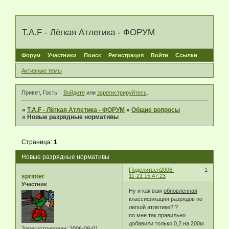
T.A.F - Лёгкая Атлетика - ФОРУМ
Форум
Участники
Поиск
Регистрация
Войти
Ссылки
Активные темы
Привет, Гость!
Войдите
или
зарегистрируйтесь
.
»
T.A.F - Лёгкая Атлетика - ФОРУМ
»
Общие вопросы
»
Новые разрядные нормативы
Страница:
1
Новые разрядные нормативы
Поделиться
2006-
1
sprinter
11-21 15:47:23
Участник
Ну и как вам
обновленная
классификация разрядов по
легкой атлетике?!?
по мне так правильно
добавили только 0,2 на 200м
Зарегистрирован
: 2006-08-01