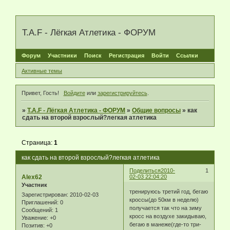
T.A.F - Лёгкая Атлетика - ФОРУМ
Форум
Участники
Поиск
Регистрация
Войти
Ссылки
Активные темы
Привет, Гость!
Войдите
или
зарегистрируйтесь
.
»
T.A.F - Лёгкая Атлетика - ФОРУМ
»
Общие вопросы
»
как
сдать на второй взрослый?легкая атлетика
Страница:
1
как сдать на второй взрослый?легкая атлетика
Поделиться
2010-
1
Alex62
02-03 22:04:20
Участник
тренируюсь третий год, бегаю
Зарегистрирован
: 2010-02-03
кроссы(до 50км в неделю)
Приглашений:
0
получается так что на зиму
Сообщений:
1
кросс на воздухе закидываю,
Уважение:
+0
бегаю в манеже(где-то три-
Позитив:
+0