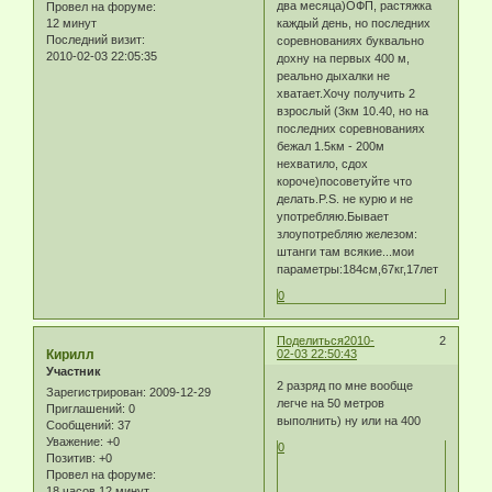
два месяца)ОФП, растяжка
Провел на форуме:
12 минут
каждый день, но последних
Последний визит:
соревнованиях буквально
2010-02-03 22:05:35
дохну на первых 400 м,
реально дыхалки не
хватает.Хочу получить 2
взрослый (3км 10.40, но на
последних соревнованиях
бежал 1.5км - 200м
нехватило, сдох
короче)посоветуйте что
делать.P.S. не курю и не
употребляю.Бывает
злоупотребляю железом:
штанги там всякие...мои
параметры:184см,67кг,17лет
0
Поделиться
2010-
2
Кирилл
02-03 22:50:43
Участник
2 разряд по мне вообще
Зарегистрирован
: 2009-12-29
легче на 50 метров
Приглашений:
0
выполнить) ну или на 400
Сообщений:
37
Уважение:
+0
0
Позитив:
+0
Провел на форуме:
18 часов 12 минут