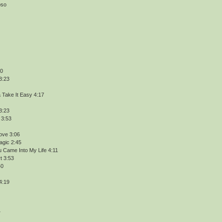
pso
30
3:23
 Take It Easy 4:17
3:23
 3:53
ove 3:06
agic 2:45
u Came Into My Life 4:11
t 3:53
40
4:19
4