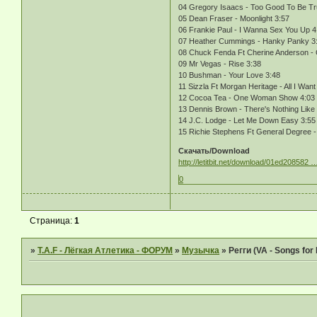
04 Gregory Isaacs - Too Good To Be Tr
05 Dean Fraser - Moonlight 3:57
06 Frankie Paul - I Wanna Sex You Up 4
07 Heather Cummings - Hanky Panky 3
08 Chuck Fenda Ft Cherine Anderson -
09 Mr Vegas - Rise 3:38
10 Bushman - Your Love 3:48
11 Sizzla Ft Morgan Heritage - All I Want
12 Cocoa Tea - One Woman Show 4:03
13 Dennis Brown - There's Nothing Like 
14 J.C. Lodge - Let Me Down Easy 3:55
15 Richie Stephens Ft General Degree 
Скачать/Download
http://letitbit.net/download/01ed208582 …
0
Страница:
1
»
T.A.F - Лёгкая Атлетика - ФОРУМ
»
Музычка
»
Регги (VA - Songs for