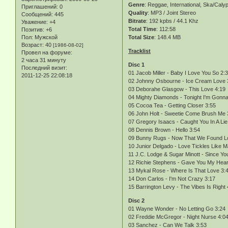
Genre
: Reggae, International, Ska/Caly
Приглашений:
0
Quality
: MP3 / Joint Stereo
Сообщений:
445
Bitrate
: 192 kpbs / 44.1 Khz
Уважение:
+4
Total Time
: 112:58
Позитив:
+6
Пол:
Мужской
Total Size
: 148.4 MB
Возраст:
40
[1986-08-02]
Tracklist
Провел на форуме:
2 часа 31 минуту
Disc 1
Последний визит:
01 Jacob Miller - Baby I Love You So 2:
2011-12-25 22:08:18
02 Johnny Osbourne - Ice Cream Love 
03 Deborahe Glasgow - This Love 4:19
04 Mighty Diamonds - Tonight I'm Gonna
05 Cocoa Tea - Getting Closer 3:55
06 John Holt - Sweetie Come Brush Me 
07 Gregory Isaacs - Caught You In A Lie
08 Dennis Brown - Hello 3:54
09 Bunny Rugs - Now That We Found L
10 Junior Delgado - Love Tickles Like M
11 J.C. Lodge & Sugar Minott - Since Yo
12 Richie Stephens - Gave You My Hear
13 Mykal Rose - Where Is That Love 3:
14 Don Carlos - I'm Not Crazy 3:17
15 Barrington Levy - The Vibes Is Right 
Disc 2
01 Wayne Wonder - No Letting Go 3:24
02 Freddie McGregor - Night Nurse 4:0
03 Sanchez - Can We Talk 3:53