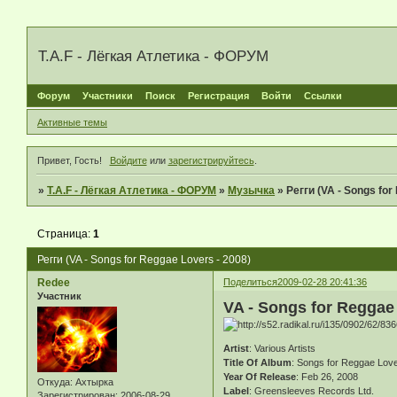
T.A.F - Лёгкая Атлетика - ФОРУМ
Форум
Участники
Поиск
Регистрация
Войти
Ссылки
Активные темы
Привет, Гость!
Войдите
или
зарегистрируйтесь
.
»
T.A.F - Лёгкая Атлетика - ФОРУМ
»
Музычка
»
Регги (VA - Songs for
Страница:
1
Регги (VA - Songs for Reggae Lovers - 2008)
Redee
Поделиться
2009-02-28 20:41:36
Участник
VA - Songs for Reggae
Artist
: Various Artists
Title Of Album
: Songs for Reggae Lov
Year Of Release
: Feb 26, 2008
Откуда:
Ахтырка
Label
: Greensleeves Records Ltd.
Зарегистрирован
: 2006-08-29