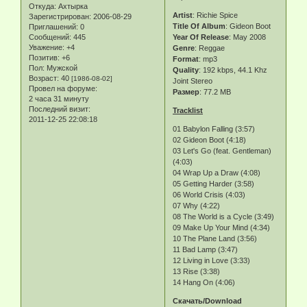
Откуда:
Ахтырка
Artist
: Richie Spice
Зарегистрирован
: 2006-08-29
Title Of Album
: Gideon Boot
Приглашений:
0
Сообщений:
445
Year Of Release
: May 2008
Уважение:
+4
Genre
: Reggae
Позитив:
+6
Format
: mp3
Пол:
Мужской
Quality
: 192 kbps, 44.1 Khz
Возраст:
40
[1986-08-02]
Joint Stereo
Провел на форуме:
Размер
: 77.2 MB
2 часа 31 минуту
Последний визит:
Tracklist
2011-12-25 22:08:18
01 Babylon Falling (3:57)
02 Gideon Boot (4:18)
03 Let's Go (feat. Gentleman)
(4:03)
04 Wrap Up a Draw (4:08)
05 Getting Harder (3:58)
06 World Crisis (4:03)
07 Why (4:22)
08 The World is a Cycle (3:49)
09 Make Up Your Mind (4:34)
10 The Plane Land (3:56)
11 Bad Lamp (3:47)
12 Living in Love (3:33)
13 Rise (3:38)
14 Hang On (4:06)
Скачать/Download