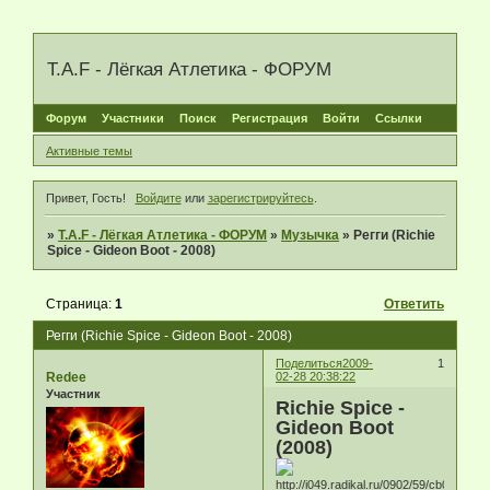
T.A.F - Лёгкая Атлетика - ФОРУМ
Форум
Участники
Поиск
Регистрация
Войти
Ссылки
Активные темы
Привет, Гость!
Войдите
или
зарегистрируйтесь
.
»
T.A.F - Лёгкая Атлетика - ФОРУМ
»
Музычка
»
Регги (Richie
Spice - Gideon Boot - 2008)
Страница:
1
Ответить
Регги (Richie Spice - Gideon Boot - 2008)
Поделиться
2009-
1
Redee
02-28 20:38:22
Участник
Richie Spice -
Gideon Boot
(2008)