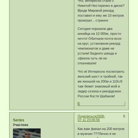
Что, интересно стало с
Никитой Нестеренко в диске?
Вроде Мировой рекорд
поставил и ему же 10 метров
проиграл... странно
Сегодня поразили два
кенийца на 10 000м, просто
нечто! Обогнали почти всех
на круг, установили рекорд
чемпионатов и даже не
устали! Бедного шведа и
эфиопа чуть ли не
откачивали!
Что ж! Интересно посмотреть
женский шест и тройной, так
же юношей на 200м и 110с/б
там бежит знакомый мой и
лидер сезона и рекордсмен
России Костя Шабанов!
0
Поделиться
2008-
5
Series
07-11 23:06:56
Участник
Как вам финал на 200 метров
в мужчин ???Лично я не