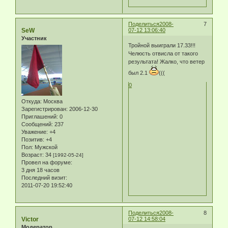
Поделиться
2008-
7
SeW
07-12 13:06:40
Участник
Тройной выиграли 17.33!!!
Челюсть отвисла от такого
результата! Жалко, что ветер
был 2.1
(((
0
Откуда:
Москва
Зарегистрирован
: 2006-12-30
Приглашений:
0
Сообщений:
237
Уважение:
+4
Позитив:
+4
Пол:
Мужской
Возраст:
34
[1992-05-24]
Провел на форуме:
3 дня 18 часов
Последний визит:
2011-07-20 19:52:40
Поделиться
2008-
8
Victor
07-12 14:58:04
Модератор