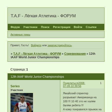
T.A.F - Лёгкая Атлетика - ФОРУМ
Форум
Участники
Поиск
Регистрация
Войти
Ссылки
Активные темы
Привет, Гость!
Войдите
или
зарегистрируйтесь
.
»
T.A.F - Лёгкая Атлетика - ФОРУМ
»
Соревнования
»
12th
IAAF World Junior Championships
Страница:
1
12th IAAF World Junior Championships
Поделиться
2008-
1
Series
07-09 22:39:56
Участник
Ямайский спринтер
разрывает Американца на
100 !!! 10 40 это не халям
балям ребята !!!
А кому понравился прыжок на