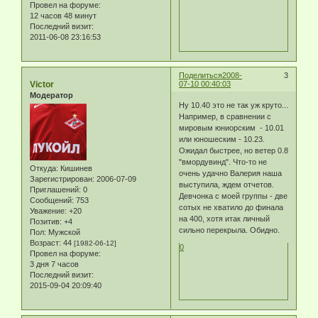
Провел на форуме:
12 часов 48 минут
Последний визит:
2011-06-08 23:16:53
Поделиться
2008-
3
Victor
07-10 00:40:03
Модератор
Ну 10.40 это не так уж круто...
Например, в сравнении с
мировым юниорским - 10.01
или юношеским - 10.23.
Ожидал быстрее, но ветер 0.8
"вмордувинд". Что-то не
Откуда:
Кишинев
очень удачно Валерия наша
Зарегистрирован
: 2006-07-09
выступила, ждем отчетов.
Приглашений:
0
Девчонка с моей группы - две
Сообщений:
753
сотых не хватило до финала
Уважение:
+20
на 400, хотя итак личный
Позитив:
+4
сильно перекрыла. Обидно.
Пол:
Мужской
Возраст:
44
[1982-06-12]
0
Провел на форуме:
3 дня 7 часов
Последний визит:
2015-09-04 20:09:40