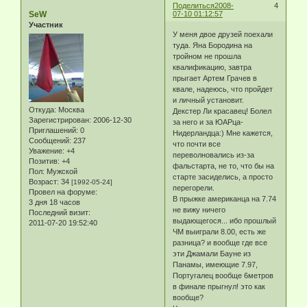
Поделиться
2008-
4
SeW
07-10 01:12:57
Участник
У меня двое друзей поехали
туда. Яна Бородина на
тройном не прошла
квалификацию, завтра
прыгает Артем Грачев в
квале, надеюсь, что пройдет
и личный установит.
Откуда:
Москва
Декстер Ли красавец! Болел
Зарегистрирован
: 2006-12-30
за него и за ЮАРца-
Приглашений:
0
Нидерландца:) Мне кажется,
Сообщений:
237
что почти все
Уважение:
+4
переволновались из-за
Позитив:
+4
фальстарта, не то, что бы на
Пол:
Мужской
старте засиделись, а просто
Возраст:
34
[1992-05-24]
перегорели.
Провел на форуме:
В прыжке американца на 7.74
3 дня 18 часов
не вижу ничего
Последний визит:
выдающегося... ибо прошлый
2011-07-20 19:52:40
ЧМ выиграли 8.00, есть же
разница? и вообще где все
эти Джамали Бауне из
Панамы, имеющие 7.97,
Португалец вообще 6метров
в финале прыгнул! это как
вообще?