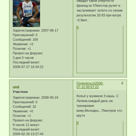
ожидал такой упертости
француза !!Лемэтер рулит и
заслуживает золото со своим
результатом 20.83 при ветре
-0.9м/c .
0
Зарегистрирован
: 2007-08-17
Приглашений:
0
Сообщений:
169
Уважение:
+3
Позитив:
+1
Провел на форуме:
3 дня 5 часов
Последний визит:
2008-07-27 16:34:22
Поделиться
2008-
6
und
07-12 00:57:22
Участник
Копьё у мужиков 3 нашь. С
Зарегистрирован
: 2008-06-24
Латвии,каждый день на
Приглашений:
0
тренировке
Сообщений:
32
вижу.Молодец...75метров это
Уважение:
+0
круто
Позитив:
+1
Провел на форуме:
0
9 часов 12 минут
Последний визит:
2009-02-26 13:27:44