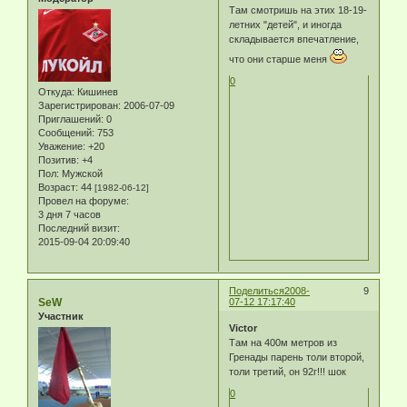
Там смотришь на этих 18-19-
летних "детей", и иногда
складывается впечатление,
что они старше меня
0
Откуда:
Кишинев
Зарегистрирован
: 2006-07-09
Приглашений:
0
Сообщений:
753
Уважение:
+20
Позитив:
+4
Пол:
Мужской
Возраст:
44
[1982-06-12]
Провел на форуме:
3 дня 7 часов
Последний визит:
2015-09-04 20:09:40
Поделиться
2008-
9
SeW
07-12 17:17:40
Участник
Victor
Там на 400м метров из
Гренады парень толи второй,
толи третий, он 92г!!! шок
0