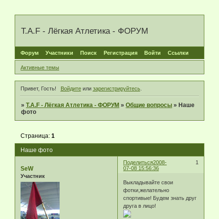
T.A.F - Лёгкая Атлетика - ФОРУМ
Форум
Участники
Поиск
Регистрация
Войти
Ссылки
Активные темы
Привет, Гость!
Войдите
или
зарегистрируйтесь
.
»
T.A.F - Лёгкая Атлетика - ФОРУМ
»
Общие вопросы
»
Наше
фото
Страница:
1
Наше фото
Поделиться
2008-
1
SeW
07-08 15:56:36
Участник
Выкладывайте свои
фотки,желательно
спортивые! Будем знать друг
друга в лицо!