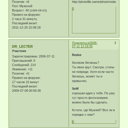
Позитив:
+6
Пол:
Мужской
0
Возраст:
40
[1986-08-02]
Провел на форуме:
2 часа 31 минуту
Последний визит:
2011-12-25 22:08:18
Поделиться
2008-
3
DR_LECTER
07-11 12:19:35
Участник
Redee
Зарегистрирован
: 2006-07-11
Приглашений:
0
босиком бегаешь?
Сообщений:
214
Ты явно крут. Смотри, стопы
Уважение:
+11
не повреди. Хотя если часто
Позитив:
+0
бегаешь, может ты и
Провел на форуме:
привычен.
17 часов 10 минут
Последний визит:
SeW
2009-07-08 00:56:36
хорошая идея у тебя. По уму
тут просто фотогалерею
можно было бы сделать.
Кстати, где Муалиб? Все ли в
порядке с ним?
0