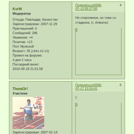
Поделиться
2008-
4
KorM
07-13 05:27:50
Модератор
Не спортивное, но тоже со
Откуда:
Павлодар, Казахстан
стадиона. (г. Алматы)
Зарегистрирован
: 2007-11-29
Приглашений:
0
0
Сообщений:
296
Уважение:
+4
Позитив:
+13
Пол:
Мужской
Возраст:
35
[1991-02-23]
Провел на форуме:
4 дня 2 часа
Последний визит:
2010-09-18 21:01:58
Поделиться
2008-
5
Thund3r!
07-17 13:15:41
Участник
(:
0
Зарегистрирован
: 2007-01-14