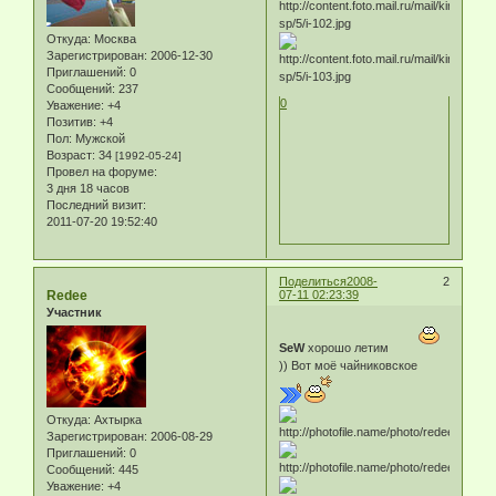
Откуда:
Москва
Зарегистрирован
: 2006-12-30
Приглашений:
0
Сообщений:
237
0
Уважение:
+4
Позитив:
+4
Пол:
Мужской
Возраст:
34
[1992-05-24]
Провел на форуме:
3 дня 18 часов
Последний визит:
2011-07-20 19:52:40
Поделиться
2008-
2
Redee
07-11 02:23:39
Участник
SeW
хорошо летим
)) Вот моё чайниковское
Откуда:
Ахтырка
Зарегистрирован
: 2006-08-29
Приглашений:
0
Сообщений:
445
Уважение:
+4