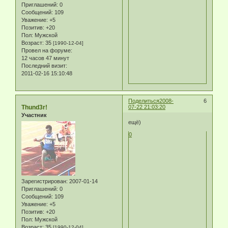
Приглашений:
0
Сообщений:
109
Уважение:
+5
Позитив:
+20
Пол:
Мужской
Возраст:
35
[1990-12-04]
Провел на форуме:
12 часов 47 минут
Последний визит:
2011-02-16 15:10:48
Поделиться
2008-
6
Thund3r!
07-22 21:03:20
Участник
ещё)
0
Зарегистрирован
: 2007-01-14
Приглашений:
0
Сообщений:
109
Уважение:
+5
Позитив:
+20
Пол:
Мужской
Возраст:
35
[1990-12-04]