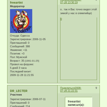
freeartist
07-28 13:30:19
Модератор
о.. так я Вас точно видел этой
зимой у нас в олимпийце)
0
Откуда:
Одесса
Зарегистрирован
: 2006-11-05
Приглашений:
0
Сообщений:
388
Уважение:
+11
Позитив:
+3
Пол:
Мужской
Возраст:
35
[1991-01-25]
Провел на форуме:
5 дней 3 часа
Последний визит:
2009-11-28 11:21:55
Поделиться
2008-
9
DR_LECTER
07-28 21:22:31
Участник
Зарегистрирован
: 2006-07-11
freeartist
Приглашений:
0
написал(а):
Сообщений:
214