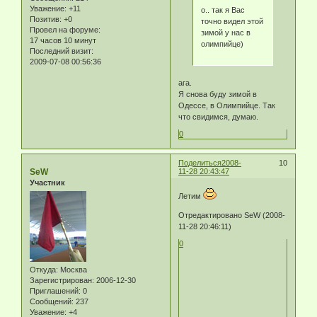
Уважение:
+11
о.. так я Вас
Позитив:
+0
точно видел этой
Провел на форуме:
зимой у нас в
17 часов 10 минут
олимпийце)
Последний визит:
2009-07-08 00:56:36
ага.
Я снова буду зимой в
Одессе, в Олимпийце. Так
что свидимся, думаю.
0
Поделиться
2008-
10
SeW
11-28 20:43:47
Участник
Летим
Отредактировано SeW (2008-
11-28 20:46:11)
0
Откуда:
Москва
Зарегистрирован
: 2006-12-30
Приглашений:
0
Сообщений:
237
Уважение:
+4