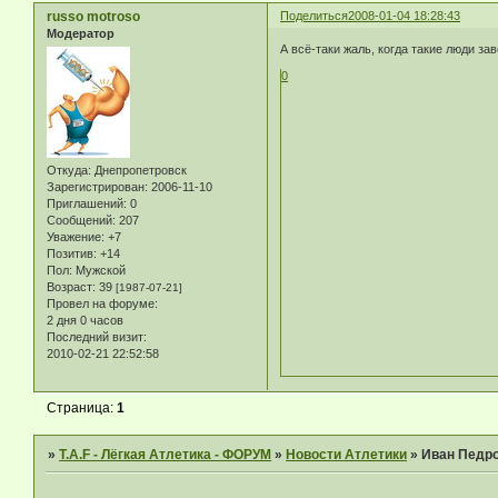
russo motroso
Поделиться
2008-01-04 18:28:43
Модератор
А всё-таки жаль, когда такие люди за
0
Откуда:
Днепропетровск
Зарегистрирован
: 2006-11-10
Приглашений:
0
Сообщений:
207
Уважение:
+7
Позитив:
+14
Пол:
Мужской
Возраст:
39
[1987-07-21]
Провел на форуме:
2 дня 0 часов
Последний визит:
2010-02-21 22:52:58
Страница:
1
»
T.A.F - Лёгкая Атлетика - ФОРУМ
»
Новости Атлетики
»
Иван Педро