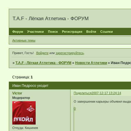
T.A.F - Лёгкая Атлетика - ФОРУМ
Форум
Участники
Поиск
Регистрация
Войти
Ссылки
Активные темы
Привет, Гость!
Войдите
или
зарегистрируйтесь
.
»
T.A.F - Лёгкая Атлетика - ФОРУМ
»
Новости Атлетики
»
Иван Педро
Страница:
1
Иван Педросо уходит
Victor
Поделиться
2007-12-17 13:24:14
Модератор
О завершении карьеры объявил выдаю
0
Откуда:
Кишинев