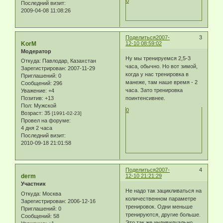
0
Последний визит:
2009-04-08 11:08:26
Поделиться
2007-
3
KorM
12-10 08:59:02
Модератор
Ну мы тренируемся 2,5-3
Откуда:
Павлодар, Казахстан
часа, обычно. Но вот зимой,
Зарегистрирован
: 2007-11-29
когда у нас тренировка в
Приглашений:
0
манеже, там наше время - 2
Сообщений:
296
часа. Зато тренировка
Уважение:
+4
поинтенсивнее.
Позитив:
+13
Пол:
Мужской
0
Возраст:
35
[1991-02-23]
Провел на форуме:
4 дня 2 часа
Последний визит:
2010-09-18 21:01:58
Поделиться
2007-
4
derm
12-10 21:21:29
Участник
Не надо так зацикливаться на
Откуда:
Москва
количественном параметре
Зарегистрирован
: 2006-12-16
тренировок. Одни меньше
Приглашений:
0
тренируются, другие больше.
Сообщений:
58
Это так же индивидуально.