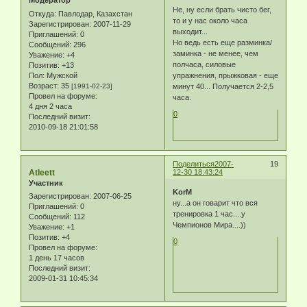
Модератор
Не, ну если брать чисто бег,
Откуда:
Павлодар, Казахстан
то и у нас около часа
Зарегистрирован
: 2007-11-29
выходит...
Приглашений:
0
Но ведь есть еще разминка/
Сообщений:
296
заминка - не менее, чем
Уважение:
+4
полчаса, силовые
Позитив:
+13
Пол:
Мужской
упражнения, прыжковая - еще
Возраст:
35
[1991-02-23]
минут 40... Получается 2-2,5
Провел на форуме:
часа.
4 дня 2 часа
0
Последний визит:
2010-09-18 21:01:58
Поделиться
2007-
19
Atleett
12-30 18:43:24
Участник
KorM
Зарегистрирован
: 2007-06-25
ну...а он говарит что вся
Приглашений:
0
тренировка 1 час....у
Сообщений:
112
Чемпионов Мира....))
Уважение:
+1
Позитив:
+4
0
Провел на форуме:
1 день 17 часов
Последний визит:
2009-01-31 10:45:34