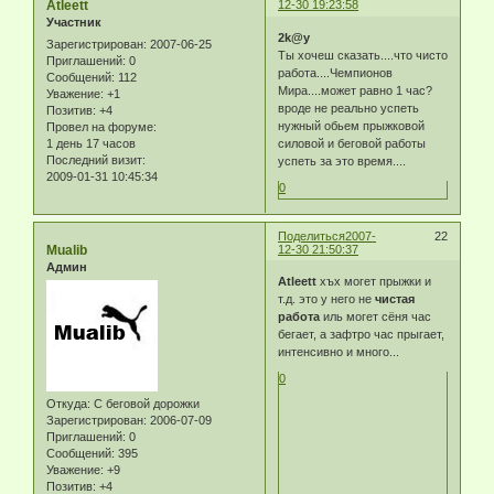
Atleett
12-30 19:23:58
Участник
2k@y
Зарегистрирован
: 2007-06-25
Ты хочеш сказать....что чисто
Приглашений:
0
работа....Чемпионов
Сообщений:
112
Мира....может равно 1 час?
Уважение:
+1
вроде не реально успеть
Позитив:
+4
нужный обьем прыжковой
Провел на форуме:
1 день 17 часов
силовой и беговой работы
Последний визит:
успеть за это время....
2009-01-31 10:45:34
0
Поделиться
2007-
22
Mualib
12-30 21:50:37
Админ
Atleett
хъх могет прыжки и
т.д. это у него не
чистая
работа
иль могет сёня час
бегает, а зафтро час прыгает,
интенсивно и много...
0
Откуда:
С беговой дорожки
Зарегистрирован
: 2006-07-09
Приглашений:
0
Сообщений:
395
Уважение:
+9
Позитив:
+4