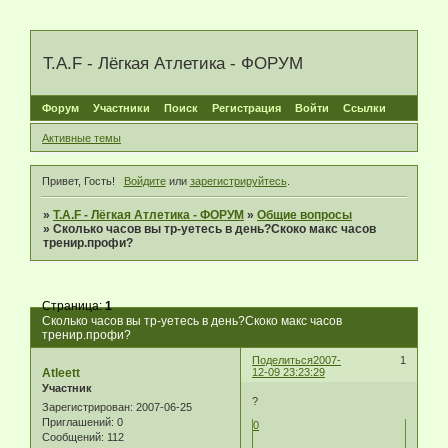
T.A.F - Лёгкая Атлетика - ФОРУМ
Форум
Участники
Поиск
Регистрация
Войти
Ссылки
Активные темы
Привет, Гость!
Войдите
или
зарегистрируйтесь
.
»
T.A.F - Лёгкая Атлетика - ФОРУМ
»
Общие вопросы
»
Сколько часов вы тр-уетесь в день?Скоко макс часов
тренир.профи?
Страница:
1
Сколько часов вы тр-уетесь в день?Скоко макс часов
тренир.профи?
Поделиться
2007-
1
Atleett
12-09 23:23:29
Участник
?
Зарегистрирован
: 2007-06-25
Приглашений:
0
0
Сообщений:
112