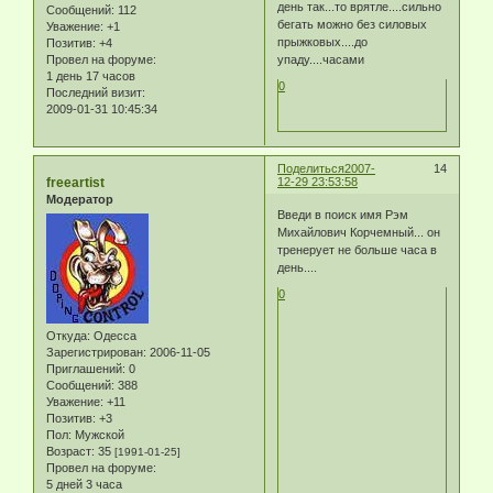
день так...то врятле....сильно
Сообщений:
112
бегать можно без силовых
Уважение:
+1
прыжковых....до
Позитив:
+4
упаду....часами
Провел на форуме:
1 день 17 часов
0
Последний визит:
2009-01-31 10:45:34
Поделиться
2007-
14
freeartist
12-29 23:53:58
Модератор
Введи в поиск имя Рэм
Михайлович Корчемный... он
тренерует не больше часа в
день....
0
Откуда:
Одесса
Зарегистрирован
: 2006-11-05
Приглашений:
0
Сообщений:
388
Уважение:
+11
Позитив:
+3
Пол:
Мужской
Возраст:
35
[1991-01-25]
Провел на форуме:
5 дней 3 часа