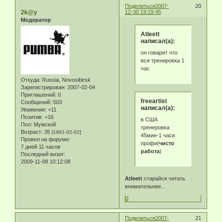
Поделиться
2007-
20
2k@y
12-30 19:19:45
Модератор
Atleett
написал(а):
он говарит что
вся тренировка 1
час
Откуда:
Russia, Novosibirsk
Зарегистрирован
: 2007-02-04
Приглашений:
0
freeartist
Сообщений:
503
написал(а):
Уважение:
+11
Позитив:
+16
в США
Пол:
Мужской
тренеровка
Возраст:
35
[1991-02-02]
45мин-1 часи
Провел на форуме:
профи(
чисто
7 дней 11 часов
работа
)
Последний визит:
2009-11-08 10:12:08
Atleett
старайся читать
внимательнее...
0
Поделиться
2007-
21