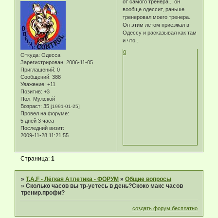
от самого тренера... он
вообще одессит, раньше
тренеровал моего тренера.
Он этим летом приезжал в
Одессу и расказывал как там
и что...
0
Откуда:
Одесса
Зарегистрирован
: 2006-11-05
Приглашений:
0
Сообщений:
388
Уважение:
+11
Позитив:
+3
Пол:
Мужской
Возраст:
35
[1991-01-25]
Провел на форуме:
5 дней 3 часа
Последний визит:
2009-11-28 11:21:55
Страница:
1
»
T.A.F - Лёгкая Атлетика - ФОРУМ
»
Общие вопросы
»
Сколько часов вы тр-уетесь в день?Скоко макс часов
тренир.профи?
создать форум бесплатно