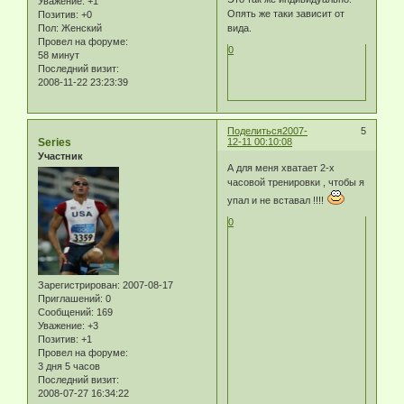
Уважение:
+1
Опять же таки зависит от
Позитив:
+0
Пол:
Женский
вида.
Провел на форуме:
0
58 минут
Последний визит:
2008-11-22 23:23:39
Поделиться
2007-
5
Series
12-11 00:10:08
Участник
А для меня хватает 2-х
часовой тренировки , чтобы я
упал и не вставал !!!!
0
Зарегистрирован
: 2007-08-17
Приглашений:
0
Сообщений:
169
Уважение:
+3
Позитив:
+1
Провел на форуме:
3 дня 5 часов
Последний визит:
2008-07-27 16:34:22