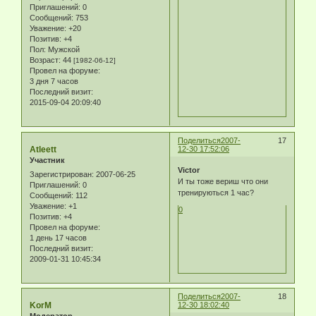
Приглашений:
0
Сообщений:
753
Уважение:
+20
Позитив:
+4
Пол:
Мужской
Возраст:
44
[1982-06-12]
Провел на форуме:
3 дня 7 часов
Последний визит:
2015-09-04 20:09:40
Поделиться
2007-
17
Atleett
12-30 17:52:06
Участник
Victor
Зарегистрирован
: 2007-06-25
И ты тоже вериш что они
Приглашений:
0
тренируються 1 час?
Сообщений:
112
Уважение:
+1
0
Позитив:
+4
Провел на форуме:
1 день 17 часов
Последний визит:
2009-01-31 10:45:34
Поделиться
2007-
18
KorM
12-30 18:02:40