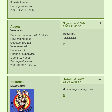
5 дней 3 часа
Последний визит:
2009-11-28 11:21:55
Поделиться
2007-
9
Atleett
12-29 21:48:35
Участник
freeartist
Зарегистрирован
: 2007-06-25
гыыыыыы
Приглашений:
0
Сообщений:
112
0
Уважение:
+1
Позитив:
+4
Провел на форуме:
1 день 17 часов
Последний визит:
2009-01-31 10:45:34
Поделиться
2007-
10
freeartist
12-29 22:55:57
Модератор
Я не поняд к чему это?
0