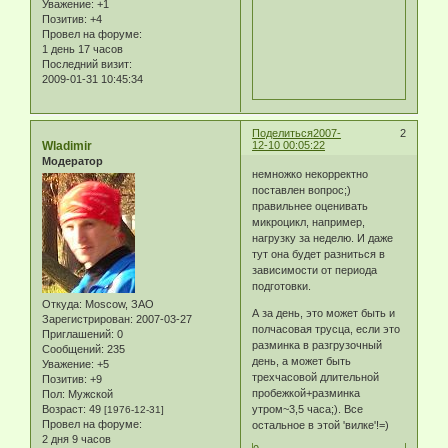
Уважение:
+1
Позитив:
+4
Провел на форуме:
1 день 17 часов
Последний визит:
2009-01-31 10:45:34
Поделиться
2007-
2
Wladimir
12-10 00:05:22
Модератор
немножко некорректно
поставлен вопрос;)
правильнее оценивать
микроцикл, например,
нагрузку за неделю. И даже
тут она будет разниться в
зависимости от периода
подготовки.
Откуда:
Moscow, ЗАО
А за день, это может быть и
Зарегистрирован
: 2007-03-27
полчасовая трусца, если это
Приглашений:
0
разминка в разгрузочный
Сообщений:
235
день, а может быть
Уважение:
+5
трехчасовой длительной
Позитив:
+9
пробежкой+разминка
Пол:
Мужской
Возраст:
49
утром~3,5 часа;). Все
[1976-12-31]
Провел на форуме:
остальное в этой 'вилке'!=)
2 дня 9 часов