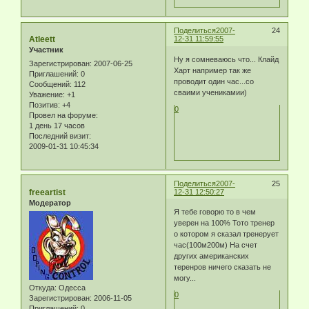
Поделиться
2007-
24
Atleett
12-31 11:59:55
Участник
Ну я сомневаюсь что... Клайд
Зарегистрирован
: 2007-06-25
Харт например так же
Приглашений:
0
проводит один час...со
Сообщений:
112
сваими ученикамии)
Уважение:
+1
Позитив:
+4
0
Провел на форуме:
1 день 17 часов
Последний визит:
2009-01-31 10:45:34
Поделиться
2007-
25
freeartist
12-31 12:50:27
Модератор
Я тебе говорю то в чем
уверен на 100% Тото тренер
о котором я сказал тренерует
час(100м200м) На счет
других американских
теренров ничего сказать не
могу...
Откуда:
Одесса
0
Зарегистрирован
: 2006-11-05
Приглашений:
0