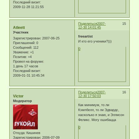
Последний визит:
2009-11-28 11:21:55
Поделиться
2007-
15
Atleett
12-30 14:01:45
Участник
freeartist
Зарегистрирован
: 2007-06-25
И кто его ученики?)))
Приглашений:
0
Сообщений:
112
0
Уважение:
+1
Позитив:
+4
Провел на форуме:
1 день 17 часов
Последний визит:
2009-01-31 10:45:34
Поделиться
2007-
16
Victor
12-30 17:50:03
Модератор
Как минимум, то ли
Кэмпбелл, то ли Эдвардс,
насколько я знаю, и Эллисон
Феликс. Могу ошибацца
0
Откуда:
Кишинев
Зарегистрирован
: 2006-07-09