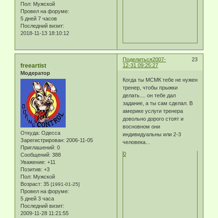
Пол:
Мужской
Провел на форуме:
5 дней 7 часов
Последний визит:
2018-11-13 18:10:12
Поделиться
2007-
23
freeartist
12-31 09:25:27
Модератор
Когда ты МСМК тебе не нужен
тренер, чтобы прыжки
делать.... он тебе дал
задание, а ты сам сделал. В
америке услуги тренера
довольно дорого стоят и
восновном они
Откуда:
Одесса
индивидуальны или 2-3
Зарегистрирован
: 2006-11-05
человека...
Приглашений:
0
0
Сообщений:
388
Уважение:
+11
Позитив:
+3
Пол:
Мужской
Возраст:
35
[1991-01-25]
Провел на форуме:
5 дней 3 часа
Последний визит:
2009-11-28 11:21:55