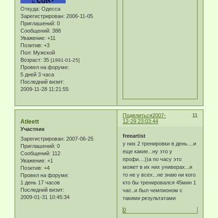
Откуда:
Одесса
Зарегистрирован
: 2006-11-05
Приглашений:
0
Сообщений:
388
Уважение:
+11
Позитив:
+3
Пол:
Мужской
Возраст:
35
[1991-01-25]
Провел на форуме:
5 дней 3 часа
Последний визит:
2009-11-28 11:21:55
Поделиться
2007-
11
Atleett
12-29 23:03:44
Участник
freeartist
Зарегистрирован
: 2007-06-25
у них 2 тренировки в день....и
Приглашений:
0
еще какие...ну это у
Сообщений:
112
профи....))а по часу это
Уважение:
+1
может в их них универах...и
Позитив:
+4
то не у всех...не знаю ни кого
Провел на форуме:
1 день 17 часов
кто бы тренировался 45мин 1
Последний визит:
час..и был чемпионом с
2009-01-31 10:45:34
такими результатами
0