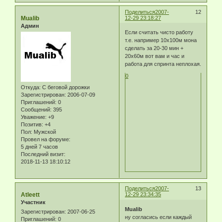
Поделиться
2007-
12
Mualib
12-29 23:18:27
Админ
Если считать чисто работу
т.е. например 10х100м мона
сделать за 20-30 мин +
20х60м вот вам и час и
работа для спринта неплохая.
0
Откуда:
С беговой дорожки
Зарегистрирован
: 2006-07-09
Приглашений:
0
Сообщений:
395
Уважение:
+9
Позитив:
+4
Пол:
Мужской
Провел на форуме:
5 дней 7 часов
Последний визит:
2018-11-13 18:10:12
Поделиться
2007-
13
Atleett
12-29 23:34:35
Участник
Mualib
Зарегистрирован
: 2007-06-25
ну согласись если каждый
Приглашений:
0