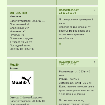
Поделиться
2007-
6
DR_LECTER
12-11 14:01:36
Участник
Я тренировался примерно 3
Зарегистрирован
: 2006-07-11
часа.
Приглашений:
0
Зависит от тренировки, от
Сообщений:
214
работы. Но все равно все
Уважение:
+11
около этого времени
Позитив:
+0
колебалось.
Провел на форуме:
17 часов 10 минут
0
Последний визит:
2009-07-08 00:56:36
Поделиться
2007-
7
Mualib
12-12 20:47:24
Админ
Разминка (в т.ч. СБУ) - 40
мин
Работа - до 2.5 ч
Заминка или ОФП - 30 мин
Единственное что если две в
день, то вторая примерно на
1 час меньше длиццо.
Откуда:
С беговой дорожки
Что касается профи, то
Зарегистрирован
: 2006-07-09
время не главное, важнее
Приглашений:
0