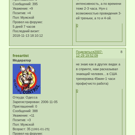
интенсивность, а по времени
Сообщений:
395
Уважение:
+9
теже 2-3 часа. Нун с
Позитив:
+4
возможностью провидения 3-
Пол:
Мужской
ей треньки, а то и 4-ой.
Провел на форуме:
0
5 дней 7 часов
Последний визит:
2018-11-13 18:10:12
Поделиться
2007-
8
freeartist
12-29 19:52:09
Модератор
не знаю как в других видах а
в спринте, нам расказывал
знающий человек... в США
тренеровка 45мин-1 часи
профи(чисто работа)
0
Откуда:
Одесса
Зарегистрирован
: 2006-11-05
Приглашений:
0
Сообщений:
388
Уважение:
+11
Позитив:
+3
Пол:
Мужской
Возраст:
35
[1991-01-25]
Провел на форуме: