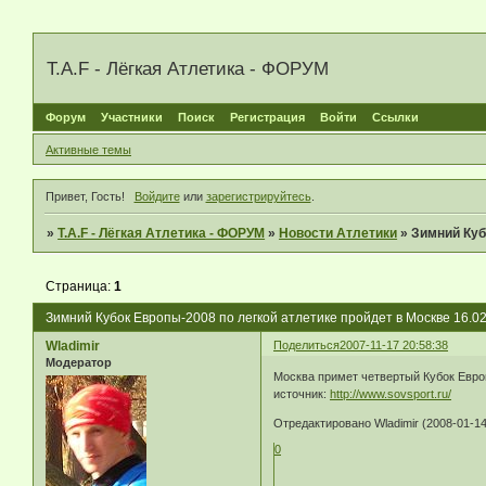
T.A.F - Лёгкая Атлетика - ФОРУМ
Форум
Участники
Поиск
Регистрация
Войти
Ссылки
Активные темы
Привет, Гость!
Войдите
или
зарегистрируйтесь
.
»
T.A.F - Лёгкая Атлетика - ФОРУМ
»
Новости Атлетики
»
Зимний Куб
Страница:
1
Зимний Кубок Европы-2008 по легкой атлетике пройдет в Москве 16.02
Wladimir
Поделиться
2007-11-17 20:58:38
Модератор
Москва примет четвертый Кубок Евро
источник:
http://www.sovsport.ru/
Отредактировано Wladimir (2008-01-14
0