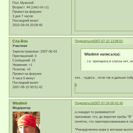
Пол:
Мужской
Возраст:
44
[1982-06-12]
Провел на форуме:
3 дня 7 часов
Последний визит:
2015-09-04 20:09:40
Сла-Вон
Поделиться
2007-07-22 13:08:01
Участник
Зарегистрирован
: 2007-06-03
Wladimir написал(а):
Приглашений:
0
Сообщений:
15
...т.е. препарата в списке нет, 
Уважение:
+1
Позитив:
+0
Провел на форуме:
хех... чудеса... если так и дальше пой
4 часа 5 минут
Последний визит:
0
2007-08-10 00:51:42
Wladimir
Поделиться
2007-07-24 00:42:40
Модератор
а скандал-то развивается!
признавая, что, до вкрытия пробы "В
понятно, что заинтересованными в с
"Рекордсменка мира в метании молота