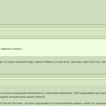
но обвинять можно?...
дет, то скоро гаишники будут права отбирать за кока-колу: там ведь тоже СО2 есть, как 
" и согласно резумпции невиновности, спортсмен невиновен, СМИ продолжают муссирова
кандале конкурентами нашей сборной.
 Татьяна Лысенко, которая подозревается в употреблении допинга, может из-за допи