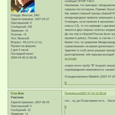
сообщает ИТАР-ТАСС.
Напомним, что препарат, обнаруженн
гормона тестостерона. Помимо Лысенк
Как заявил главный тренер сборной Ро
Откуда:
Moscow, ЗАО
международные правила запрещают да
Зарегистрирован
: 2007-03-27
Очевидно, если наличие в организме 
Приглашений:
0
классу С4), то это приведет к дискв
Сообщений:
235
лишится двух верных золотых медалей
Уважение:
+5
До сих пор в сборной России было тр
Позитив:
+9
прыжки в длину). Похоже, в случае с
Пол:
Мужской
Возраст:
49
Кроме того, по правилам Международ
[1976-12-31]
Провел на форуме:
соревнованиях на время допингового
2 дня 9 часов
Удивляет в этой связи реакция трене
Последний визит:
разочарование, ибо карьера молодой
2009-04-08 11:08:26
источник
скорее всего пробу "В" вскроют акку
подтверждения невиновности, сможет 
Отредактировано Wladimir (2007-07-26
0
Сла-Вон
Поделиться
2007-07-24 12:36:16
Участник
хех... ну, до Осаки время есть... Лыс
Зарегистрирован
: 2007-06-03
Приглашений:
0
0
Сообщений:
15
Уважение:
+1