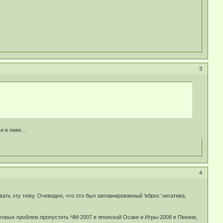
3
и в пиве...
4
ть эту тему. Очевидно, что это был запланированный 'вброс' негатива,
нговых проблем пропустить ЧМ-2007 в японской Осаке и Игры-2008 в Пекине,