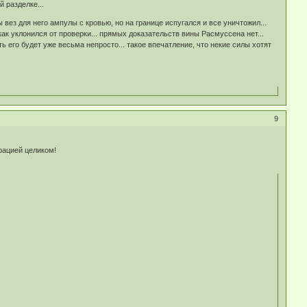
й разделке...
 вез для него ампулы с кровью, но на границе испугался и все уничтожил...
ак уклонился от проверки... прямых доказательств вины Расмуссена нет...
ть его будет уже весьма непросто... такое впечатление, что некие силы хотят
9
рацией целиком!