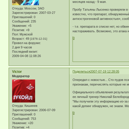
месяцев назад - 9 мая.
Откуда:
Moscow, ЗАО
Пробу Татьяны Лысенко проверяли в 
Зарегистрирован
: 2007-03-27
известно, что препарат, обнаруженны
Приглашений:
0
антиэстрогеновой активностью», сооб
Сообщений:
235
Уважение:
+5
- т.е. препарата в списке нет, но обв
Позитив:
+9
настораживать. Возможно, это атака 
Пол:
Мужской
0
Возраст:
49
[1976-12-31]
Провел на форуме:
2 дня 9 часов
Последний визит:
2009-04-08 11:08:26
Victor
Поделиться
2007-07-19 12:28:05
Модератор
Опередил с новостью... Сто пудов пс
признакам, перечислять которые не и
Официального объявления результато
ее личный тренер Николай Белобород
"Мы получили эту информацию из-за г
Откуда:
Кишинев
какой допинг обнаружен, не знаем. М
Зарегистрирован
: 2006-07-09
0
Приглашений:
0
Сообщений:
753
Уважение:
+20
Позитив:
+4