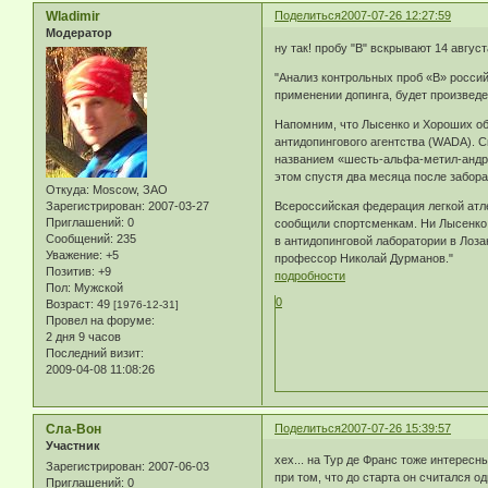
Wladimir
Поделиться
2007-07-26 12:27:59
Модератор
ну так! пробу "В" вскрывают 14 август
"Анализ контрольных проб «В» росси
применении допинга, будет произведе
Напомним, что Лысенко и Хороших об
антидопингового агентства (WADA). 
названием «шесть-альфа-метил-андро
этом спустя два месяца после забора 
Откуда:
Moscow, ЗАО
Зарегистрирован
: 2007-03-27
Всероссийская федерация легкой атл
Приглашений:
0
сообщили спортсменкам. Ни Лысенко,
Сообщений:
235
в антидопинговой лаборатории в Лоз
Уважение:
+5
профессор Николай Дурманов."
Позитив:
+9
подробности
Пол:
Мужской
0
Возраст:
49
[1976-12-31]
Провел на форуме:
2 дня 9 часов
Последний визит:
2009-04-08 11:08:26
Сла-Вон
Поделиться
2007-07-26 15:39:57
Участник
хех... на Тур де Франс тоже интересн
Зарегистрирован
: 2007-06-03
при том, что до старта он считался о
Приглашений:
0