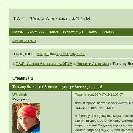
T.A.F - Лёгкая Атлетика - ФОРУМ
Форум
Участники
Поиск
Регистрация
Войти
Ссылки
Активные темы
Привет, Гость!
Войдите
или
зарегистрируйтесь
.
»
T.A.F - Лёгкая Атлетика - ФОРУМ
»
Новости Атлетики
»
Татьяну Лы
Страница:
1
Татьяну Лысенко обвиняют в употреблении допинга!
Wladimir
Поделиться
2007-07-19 12:07:07
Модератор
Допинг-проба, взятая у российской м
оказалась положительной.
В столицу рекордсменка мира прилете
заняла второе место, уступив олимпи
мира, который Международная ассоциа
июля в Загребе (76,74). И только по