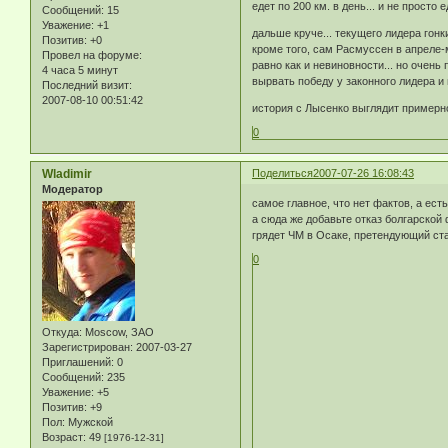
едет по 200 км. в день... и не просто
Сообщений:
15
Уважение:
+1
дальше круче... текущего лидера гонк
Позитив:
+0
кроме того, сам Расмуссен в апреле-
Провел на форуме:
равно как и невиновности... но очень
4 часа 5 минут
вырвать победу у законного лидера и 
Последний визит:
2007-08-10 00:51:42
история с Лысенко выглядит примерно 
0
Wladimir
Поделиться
2007-07-26 16:08:43
Модератор
самое главное, что нет фактов, а ест
а сюда же добавьте отказ болгарско
грядет ЧМ в Осаке, претендующий с
0
Откуда:
Moscow, ЗАО
Зарегистрирован
: 2007-03-27
Приглашений:
0
Сообщений:
235
Уважение:
+5
Позитив:
+9
Пол:
Мужской
Возраст:
49
[1976-12-31]