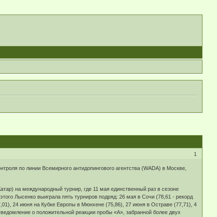
1
нтроля по линии Всемирного антидопингового агентства (WADA) в Москве,
Катар) на международный турнир, где 11 мая единственный раз в сезоне
того Лысенко выиграла пять турниров подряд: 26 мая в Сочи (78,61 - рекорд
), 24 июня на Кубке Европы в Мюнхене (75,86), 27 июня в Остраве (77,71), 4
 уведомление о положительной реакции пробы «А», забранной более двух