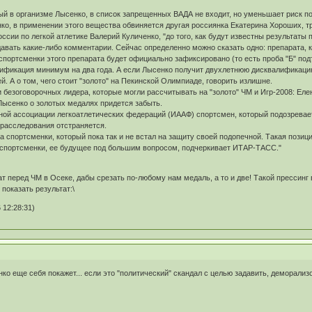
ый в организме Лысенко, в список запрещенных ВАДА не входит, но уменьшает риск 
о, в применении этого вещества обвиняется другая россиянка Екатерина Хороших, тр
ссии по легкой атлетике Валерий Куличенко, "до того, как будут известны результаты
вать какие-либо комментарии. Сейчас определенно можно сказать одно: препарата, к
спортсменки этого препарата будет официально зафиксировано (то есть проба "Б" под
алификация минимум на два года. А если Лысенко получит двухлетнюю дисквалификацию
. А о том, чего стоит "золото" на Пекинской Олимпиаде, говорить излишне.
и безоговорочных лидера, которые могли рассчитывать на "золото" ЧМ и Игр-2008: Ел
 Лысенко о золотых медалях придется забыть.
ной ассоциации легкоатлетических федераций (ИААФ) спортсмен, который подозревает
 расследования отстраняется.
ра спортсменки, который пока так и не встал на защиту своей подопечной. Такая пози
 спортсменки, ее будущее под большим вопросом, подчеркивает ИТАР-ТАСС."
рат перед ЧМ в Осеке, дабы срезать по-любому нам медаль, а то и две! Такой прессинг
показать результат:\
 12:28:31)
енко еще себя покажет... если это "политический" скандал с целью задавить, деморализов