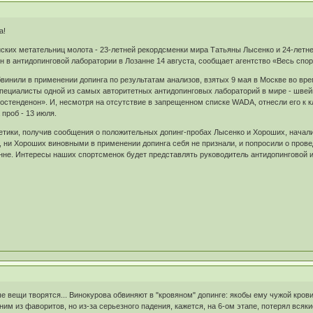
а!
йских метательниц молота - 23-летней рекордсменки мира Татьяны Лысенко и 24-лет
н в антидопинговой лаборатории в Лозанне 14 августа, сообщает агентство «Весь спор
винили в применении допинга по результатам анализов, взятых 9 мая в Москве во вр
Специалисты одной из самых авторитетных антидопинговых лабораторий в мире - швей
стенденон». И, несмотря на отсутствие в запрещенном списке WADA, отнесли его к к
проб - 13 июля.
етики, получив сообщения о положительных допинг-пробах Лысенко и Хороших, начал
 ни Хороших виновными в применении допинга себя не признали, и попросили о прове
анне. Интересы наших спортсменок будет представлять руководитель антидопинговой 
ые вещи творятся... Винокурова обвиняют в "кровяном" допинге: якобы ему чужой крови п
дним из фаворитов, но из-за серьезного падения, кажется, на 6-ом этапе, потерял всяки