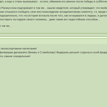
 едет, а еще и этапы выигрывает... кстати, обвинили его именно после победы в субботне
и Расмуссена подозревают в том же... нашли свидетеля, который утверждает, что якобы
мае отказался сообщить свое местонахождение антидопинговому комитету, т.е. вроде к
 подозрительно, что эта история всплыла после того, как он вырвался в лидеры, и догна
поставить на подиум своего человека... даже таким вот недостойным способом...
так же...
ь околоспортивное нагнетание!
й фелерации дисквалить Веневу и Стамболову! Федералы рискуют отдохнуть всей феде
тать самым скандальным!