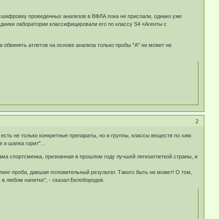
сшифровку проведенных анализов в ВФЛА пока не прислали, однако уже
удники лаборатории классифицировали его по классу S4 «Агенты с
ика обвинять атлетов на основе анализа только пробы "А" не может не
2
есть не только конкретные препараты, но и группы, классы веществ по хим.
и шапка горит"...
ама спортсменка, признанная в прошлом году лучшей легкоатлеткой страны, и
инг-проба, давшая положительный результат. Такого быть не может! О том,
 в любом напитке", - сказал Белобородов.