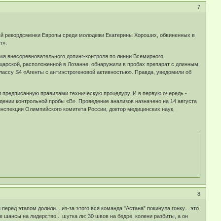
7
ней рекордсменки Европы среди молодежи Екатерины Хороших, обвиненных в
т».
емя внесоревновательного допинг-контроля по линии Всемирного
царской, расположенной в Лозанне, обнаружили в пробах препарат с длинным
лассу S4 «Агенты с антиэстрогеновой активностью». Правда, уведомили об
и предписанную правилами техническую процедуру. И в первую очередь -
дении контрольной пробы «В». Проведение анализов назначено на 14 августа
инспекции Олимпийского комитета России, доктор медицинских наук,
8
еред этапом долили... из-за этого вся команда "Астана" покинула гонку... это
е шансы на лидерство... шутка ли: 30 швов на бедре, колени разбиты, а он