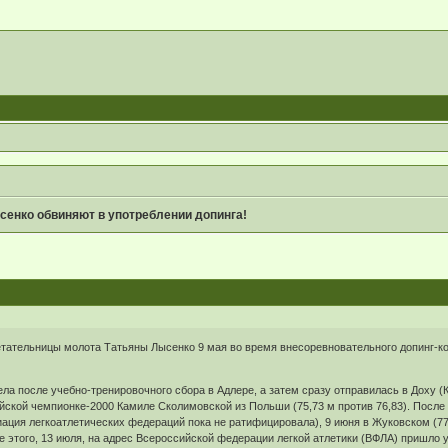
сенко обвиняют в употреблении допинга!
етательницы молота Татьяны Лысенко 9 мая во время внесоревновательного допинг-ко
ла после учебно-тренировочного сбора в Адлере, а затем сразу отправилась в Доху (
йской чемпионке-2000 Камиле Сколимовской из Польши (75,73 м против 76,83). После э
ция легкоатлетических федераций пока не ратифицировала), 9 июня в Жуковском (77,01
сле этого, 13 июля, на адрес Всероссийской федерации легкой атлетики (ВФЛА) пришло