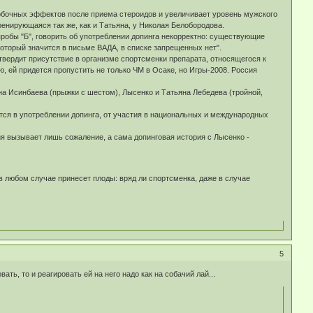
побочных эффектов после приема стероидов и увеличивает уровень мужского
енирующаяся так же, как и Татьяна, у Николая Белобородова.
 пробы "Б", говорить об употреблении допинга некорректно: существующие
оторый значится в письме ВАДА, в списке запрещенных нет".
твердит присутствие в организме спортсменки препарата, относящегося к
, ей придется пропустить не только ЧМ в Осаке, но Игры-2008. Россия
ена Исинбаева (прыжки с шестом), Лысенко и Татьяна Лебедева (тройной,
ся в употреблении допинга, от участия в национальных и международных
ция вызывает лишь сожаление, а сама допинговая история с Лысенко -
 в любом случае принесет плоды: вряд ли спортсменка, даже в случае
5
ать, то и реагировать ей на него надо как на собачий лай...