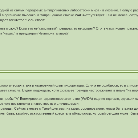
одной из самых передовых антидопинговых лабораторий мира - в Лозанне. Полную ра
й в организме Лысенко, в Запрещенном списке WADA отсутствует. Тем не менее, сотр
щает агентство "Весь спорт".
инять можно? Если это не 'списковый' препарат, то не допинг? Опять-таки, новая практ
на 'наших', в преддверии Чемпионата мира?
ихологическая атака и намеренный слив информации. Если я не ошибаюсь, то в списке 
меет смысла. Будем подождать, хотя фраза ее тренера настораживает в плане "на воре 
в пробы "А" Всемирное антидопинговое агентство (WADA) еще не сделало, однако и с
ов уже поставлены в известность о случившемся.
раницы. Сейчас вместе с Таней думаем, на каких соревнованиях могла быть взята доп
ожет быть, какой-то искусственный краситель обнаружили, который сегодня может быть