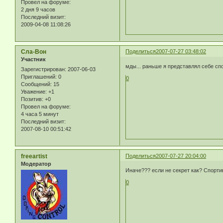
Провел на форуме:
2 дня 9 часов
Последний визит:
2009-04-08 11:08:26
Сла-Вон
Поделиться
2007-07-27 03:48:02
Участник
мды... раньше я представлял себе сп
Зарегистрирован
: 2007-06-03
Приглашений:
0
0
Сообщений:
15
Уважение:
+1
Позитив:
+0
Провел на форуме:
4 часа 5 минут
Последний визит:
2007-08-10 00:51:42
freeartist
Поделиться
2007-07-27 20:04:00
Модератор
Иначе??? если не секрет как? Спортив
0