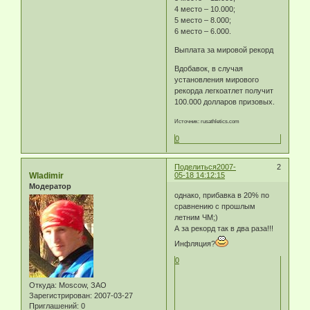
4 место – 10.000;
5 место – 8.000;
6 место – 6.000.
Выплата за мировой рекорд
Вдобавок, в случая
установления мирового
рекорда легкоатлет получит
100.000 долларов призовых.
Источник: rusathletics.com
0
Поделиться
2007-
2
Wladimir
05-18 14:12:15
Модератор
однако, прибавка в 20% по
сравнению с прошлым
летним ЧМ;)
А за рекорд так в два раза!!!
Инфляция?
0
Откуда:
Moscow, ЗАО
Зарегистрирован
: 2007-03-27
Приглашений:
0