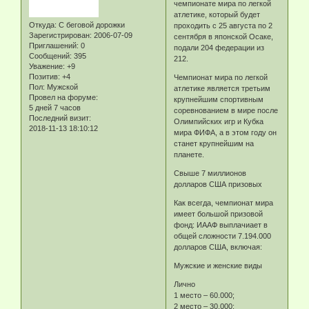
чемпионате мира по легкой
атлетике, который будет
Откуда:
С беговой дорожки
проходить с 25 августа по 2
Зарегистрирован
: 2006-07-09
сентября в японской Осаке,
Приглашений:
0
подали 204 федерации из
Сообщений:
395
212.
Уважение:
+9
Позитив:
+4
Чемпионат мира по легкой
Пол:
Мужской
атлетике является третьим
Провел на форуме:
крупнейшим спортивным
5 дней 7 часов
соревнованием в мире после
Последний визит:
Олимпийских игр и Кубка
2018-11-13 18:10:12
мира ФИФА, а в этом году он
станет крупнейшим на
планете.
Свыше 7 миллионов
долларов США призовых
Как всегда, чемпионат мира
имеет большой призовой
фонд: ИААФ выплачиает в
общей сложности 7.194.000
долларов США, включая:
Мужские и женские виды
Лично
1 место – 60.000;
2 место – 30.000;