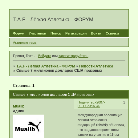
T.A.F - Лёгкая Атлетика - ФОРУМ
Форум
Участники
Поиск
Регистрация
Войти
Ссылки
Активные темы
Привет, Гость!
Войдите
или
зарегистрируйтесь
.
»
T.A.F - Лёгкая Атлетика - ФОРУМ
»
Новости Атлетики
»
Свыше 7 миллионов долларов США призовых
Страница:
1
Свыше 7 миллионов долларов США призовых
Поделиться
2007-
1
Mualib
05-17 23:07:46
Админ
Международная ассоциация
легкоатлетических
федераций (ИААФ) объявила,
что на данное время свои
заявки на участие в 11-ом