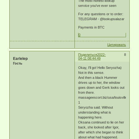
The most honest lookup
service you've ever seen
For any questions or to order:
TELEGRAM - @lookupsalazar
Payments in BTC
0
Цитировать
Поделиться
2022-
8
Earlelep
04-11 08:44:49
Гость
Okay, I'll go! Hello Seryozha)
Not in this sense.
And then a black Hummer
drives up to her, the window
goes down and Gerk looks out
from there.
massageescort.biz/usa/louisville-
1
Seryozha said. Without
understanding what is
happening here.
Oksana continued to lie on her
back, she looked after Igor,
after which she began to think
about what had happened.