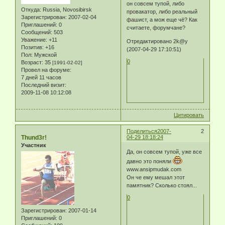
он совсем тупой, либо
Откуда:
Russia, Novosibirsk
провакатор, либо реальный
Зарегистрирован
: 2007-02-04
фашист, а мож еще чё? Как
Приглашений:
0
считаете, форумчане?
Сообщений:
503
Уважение:
+11
Отредактировано 2k@y
Позитив:
+16
(2007-04-29 17:10:51)
Пол:
Мужской
0
Возраст:
35
[1991-02-02]
Провел на форуме:
7 дней 11 часов
Последний визит:
2009-11-08 10:12:08
Цитировать
Поделиться
2007-
2
Thund3r!
04-29 18:18:24
Участник
Да, он совсем тупой, уже все
давно это поняли
www.ansipmudak.com
Он че ему мешал этот
памятник? Сколько стоял...
0
Зарегистрирован
: 2007-01-14
Приглашений:
0