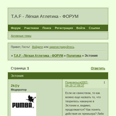
T.A.F - Лёгкая Атлетика - ФОРУМ
Форум
Участники
Поиск
Регистрация
Войти
Ссылки
Активные темы
Привет, Гость!
Войдите
или
зарегистрируйтесь
.
»
T.A.F - Лёгкая Атлетика - ФОРУМ
»
Политика
»
Эстония
Страница:
1
Ответить
Эстония
Поделиться
2007-
1
2k@y
04-29 17:09:37
Модератор
Если не свинством, то как
можно еще назвать то, что
творилось накануне в
Эстонии и, видимо,
продолжается? Как понять
действия их премьера? Либо