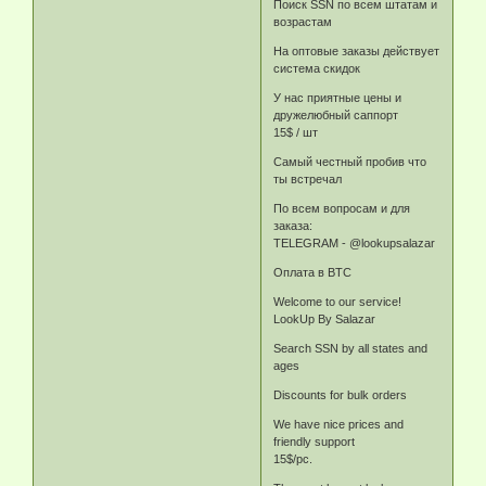
Поиск SSN по всем штатам и
возрастам
На оптовые заказы действует
система скидок
У нас приятные цены и
дружелюбный саппорт
15$ / шт
Самый честный пробив что
ты встречал
По всем вопросам и для
заказа:
TELEGRAM - @lookupsalazar
Оплата в BTC
Welcome to our service!
LookUp By Salazar
Search SSN by all states and
ages
Discounts for bulk orders
We have nice prices and
friendly support
15$/pc.