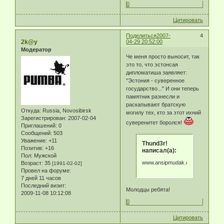
0
Цитировать
Поделиться
2007-
4
2k@y
04-29 20:52:00
Модератор
Че меня просто выносит, так
это то, что эстонсая
дипломатиша заявляет:
"Эстония - суверенное
государство..." И они теперь
памятник разнесли и
раскапывают братскую
Откуда:
Russia, Novosibirsk
могилу тех, кто за этот ихний
Зарегистрирован
: 2007-02-04
суверенитет боролся!
Приглашений:
0
Сообщений:
503
Уважение:
+11
Thund3r!
Позитив:
+16
написал(а):
Пол:
Мужской
www.ansipmudak.com
Возраст:
35
[1991-02-02]
Провел на форуме:
7 дней 11 часов
Последний визит:
Молодцы ребята!
2009-11-08 10:12:08
0
Цитировать