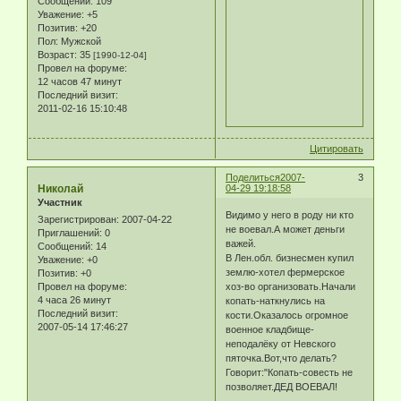
Сообщений:
109
Уважение:
+5
Позитив:
+20
Пол:
Мужской
Возраст:
35
[1990-12-04]
Провел на форуме:
12 часов 47 минут
Последний визит:
2011-02-16 15:10:48
Цитировать
Поделиться
2007-
3
Николай
04-29 19:18:58
Участник
Видимо у него в роду ни кто
Зарегистрирован
: 2007-04-22
не воевал.А может деньги
Приглашений:
0
важей.
Сообщений:
14
В Лен.обл. бизнесмен купил
Уважение:
+0
землю-хотел фермерское
Позитив:
+0
хоз-во организовать.Начали
Провел на форуме:
4 часа 26 минут
копать-наткнулись на
Последний визит:
кости.Оказалось огромное
2007-05-14 17:46:27
военное кладбище-
неподалёку от Невского
пяточка.Вот,что делать?
Говорит:"Копать-совесть не
позволяет.ДЕД ВОЕВАЛ!