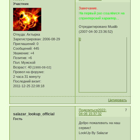
Участник
Замечание.
На первый раз сошлёмся на
спринтерский характер...
Отредактировано Mualib
(2007-04-30 23:36:52)
Откуда:
Ахтырка
Зарегистрирован
: 2006-08-29
0
Приглашений:
0
Сообщений:
445
Уважение:
+4
Позитив:
+6
Пол:
Мужской
Возраст:
40
[1986-08-02]
Провел на форуме:
2 часа 31 минуту
Последний визит:
2011-12-25 22:08:18
Цитировать
Поделиться
2022-
7
salazar_lookup_official
04-06 15:37:32
Гость
Добро пожаловать на наш
сервис!
LookUp By Salazar