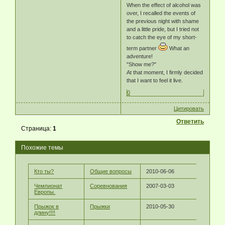
When the effect of alcohol was
over, I recalled the events of
the previous night with shame
and a little pride, but I tried not
to catch the eye of my short-
term partner
What an
adventure!
"Show me?"
At that moment, I firmly decided
that I want to feel it live.
0
Цитировать
Ответить
Страница:
1
Похожие темы
Кто ты?
Общие вопросы
2010-06-06
Чемпионат
Соревнования
2007-03-03
Европы.
Прыжок в
Прыжки
2010-05-30
длину!!!!