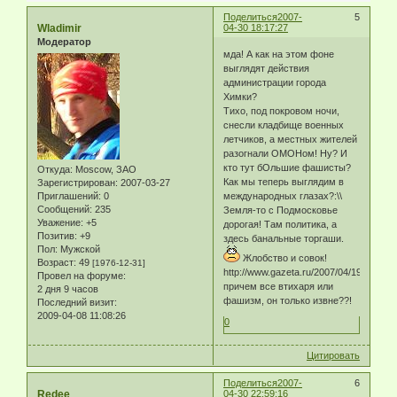
Поделиться
2007-
5
Wladimir
04-30 18:17:27
Модератор
мда! А как на этом фоне
выглядят действия
администрации города
Химки?
Тихо, под покровом ночи,
снесли кладбище военных
летчиков, а местных жителей
разогнали ОМОНом! Ну? И
кто тут бОльшие фашисты?
Откуда:
Moscow, ЗАО
Как мы теперь выглядим в
Зарегистрирован
: 2007-03-27
Приглашений:
0
международных глазах?:\\
Сообщений:
235
Земля-то с Подмосковье
Уважение:
+5
дорогая! Там политика, а
Позитив:
+9
здесь банальные торгаши.
Пол:
Мужской
Жлобство и совок!
Возраст:
49
[1976-12-31]
http://www.gazeta.ru/2007/04/19/oa_237
Провел на форуме:
причем все втихаря или
2 дня 9 часов
фашизм, он только извне??!
Последний визит:
2009-04-08 11:08:26
0
Цитировать
Поделиться
2007-
6
Redee
04-30 22:59:16