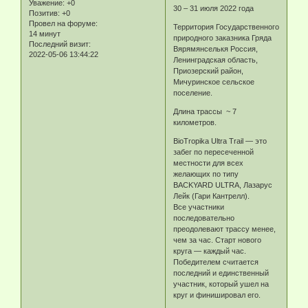
Уважение:
+0
30 – 31 июля 2022 года
Позитив:
+0
Провел на форуме:
Территория Государственного
14 минут
природного заказника Гряда
Последний визит:
Вярямянселькя Россия,
2022-05-06 13:44:22
Ленинградская область,
Приозерский район,
Мичуринское сельское
поселение.
Длина трассы ~ 7
километров.
BioTropika Ultra Trail — это
забег по пересеченной
местности для всех
желающих по типу
BACKYARD ULTRA, Лазарус
Лейк (Гари Кантрелл).
Все участники
последовательно
преодолевают трассу менее,
чем за час. Старт нового
круга — каждый час.
Победителем считается
последний и единственный
участник, который ушел на
круг и финишировал его.