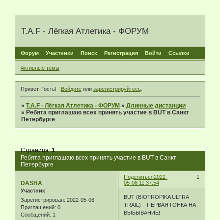
T.A.F - Лёгкая Атлетика - ФОРУМ
Форум
Участники
Поиск
Регистрация
Войти
Ссылки
Активные темы
Привет, Гость!
Войдите
или
зарегистрируйтесь
.
»
T.A.F - Лёгкая Атлетика - ФОРУМ
»
Длинные дистанции
»
Ребята приглашаю всех принять участие в BUT в Санкт
Петербурге
Страница:
1
Ребята приглашаю всех принять участие в BUT в Санкт
Петербурге
Поделиться
2022-
1
DASHA
05-06 11:37:54
Участник
BUT (BIOTROPIKA ULTRA
Зарегистрирован
: 2022-05-06
TRAIL) – ПЕРВАЯ ГОНКА НА
Приглашений:
0
ВЫБЫВАНИЕ!
Сообщений:
1