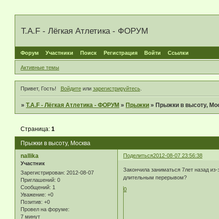
T.A.F - Лёгкая Атлетика - ФОРУМ
Форум
Участники
Поиск
Регистрация
Войти
Ссылки
Активные темы
Привет, Гость!
Войдите
или
зарегистрируйтесь
.
»
T.A.F - Лёгкая Атлетика - ФОРУМ
»
Прыжки
»
Прыжки в высоту, Мо
Страница:
1
Прыжки в высоту, Москва
nallika
Поделиться
2012-08-07 23:56:38
Участник
Закончила заниматься 7лет назад из-
Зарегистрирован
: 2012-08-07
длительным перерывом?
Приглашений:
0
Сообщений:
1
0
Уважение:
+0
Позитив:
+0
Провел на форуме:
7 минут